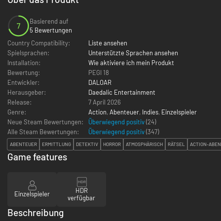
Basierend auf
7
5 Bewertungen
Country Compatibility:
Liste ansehen
Spielsprachen:
Unterstützte Sprachen ansehen
Installation:
Wie aktiviere ich mein Produkt
Bewertung:
PEGI 18
Entwickler:
DALOAR
Herausgeber:
Daedalic Entertainment
Release:
7 April 2026
Genre:
Action
,
Abenteuer
,
Indies
,
Einzelspieler
Neue Steam Bewertungen:
Überwiegend positiv
(24)
Alle Steam Bewertungen:
Überwiegend positiv
(
347
)
ABENTEUER
ERMITTLUNG
DETEKTIV
HORROR
ATMOSPHÄRISCH
RÄTSEL
ACTION-ABE
Game features
HDR
Einzelspieler
verfügbar
Beschreibung