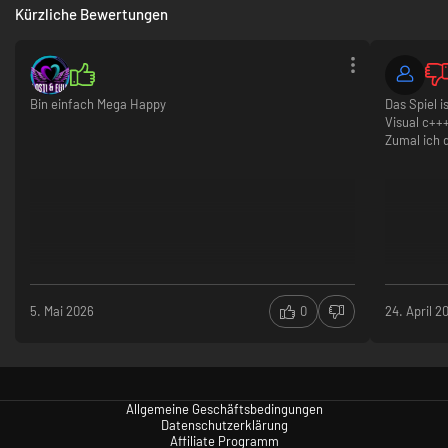
Kürzliche Bewertungen
Bin einfach Mega Happy
Das Spiel 
Visual c++
Zumal ich d
5. Mai 2026
0
24. April 2
Allgemeine Geschäftsbedingungen
Datenschutzerklärung
Affiliate Programm