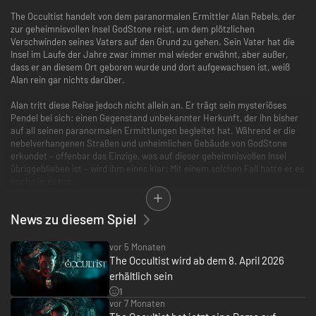
The Occultist handelt von dem paranormalen Ermittler Alan Rebels, der
zur geheimnisvollen Insel GodStone reist, um dem plötzlichen
Verschwinden seines Vaters auf den Grund zu gehen. Sein Vater hat die
Insel im Laufe der Jahre zwar immer mal wieder erwähnt, aber außer,
dass er an diesem Ort geboren wurde und dort aufgewachsen ist, weiß
Alan rein gar nichts darüber.
Alan tritt diese Reise jedoch nicht allein an. Er trägt sein mysteriöses
Pendel bei sich: einen Gegenstand unbekannter Herkunft, der ihn bisher
auf all seinen paranormalen Ermittlungen begleitet hat. Während er die
nebelverhangenen Straßen und unheimlichen Gebäude von GodStone
erkundet – offenbar das Einzige, was auf dieser geheimnisvollen Insel
übriggeblieben ist – wird ihm eines klar: Mit einem solchen Fall hatte er es
noch nie zu tun.
Bis 1950 war auf GodStone ein berüchtigter, makabrer Kult aktiv, der
News zu diesem Spiel
verstörende Experimente und grausame Rituale durchführte. Seitdem
hat niemand mehr einen Fuß auf die Insel gesetzt – bis heute. Alan muss
mithilfe seiner paranormalen Talente mit den unheimlichen Seelen in
vor 5 Monaten
Kontakt treten, die die unheilvollen Straßen und Gebäude auf GodStone
The Occultist wird ab dem 8. April 2026
heimzusuchen scheinen – oder einen großen Bogen um sie machen,
erhältlich sein
sollten sie ihm nicht wohlgesinnt sein.
1
vor 7 Monaten
Als paranormaler Ermittler ist Alan Rebels solche Sachen gewohnt. Doch