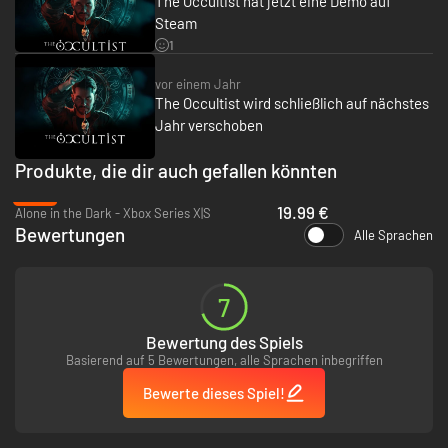
The Occultist hat jetzt eine Demo auf
als er auf der geheimnisvollen Insel GodStone versucht, das Verschwinden
Steam
seines Vaters aufzuklären, wird Alans Können auf eine harte Probe
gestellt. Kein anderer Fall hat Alan je alles infrage stellen lassen, was er in
1
der Welt des Okkulten bisher für möglich gehalten hat. Vielleicht lastet
ein Fluch auf GodStone, der sich brechen lässt … aber wäre das eine gute
vor einem Jahr
Idee?
The Occultist wird schließlich auf nächstes
Jahr verschoben
Produkte, die dir auch gefallen könnten
-50%
19.99 €
Alone in the Dark - Xbox Series X|S
Bewertungen
Alle Sprachen
7
Bewertung des Spiels
Basierend auf 5 Bewertungen, alle Sprachen inbegriffen
Bewerte dieses Spiel!