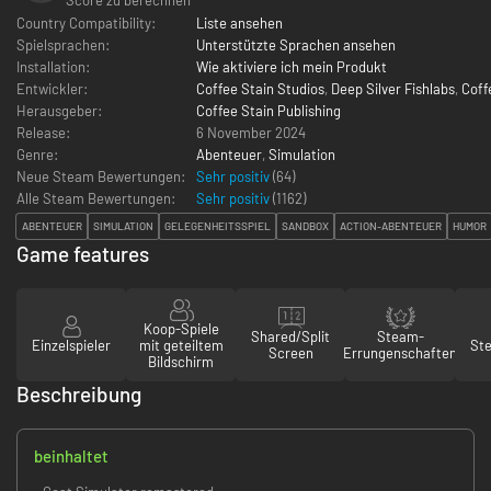
Country Compatibility:
Liste ansehen
Spielsprachen:
Unterstützte Sprachen ansehen
Installation:
Wie aktiviere ich mein Produkt
Entwickler:
Coffee Stain Studios
,
Deep Silver Fishlabs
,
Coff
Herausgeber:
Coffee Stain Publishing
Release:
6 November 2024
Genre:
Abenteuer
,
Simulation
Neue Steam Bewertungen:
Sehr positiv
(64)
Alle Steam Bewertungen:
Sehr positiv
(
1162
)
ABENTEUER
SIMULATION
GELEGENHEITSSPIEL
SANDBOX
ACTION-ABENTEUER
HUMOR
Game features
Koop-Spiele
Shared/Split
Steam-
Einzelspieler
mit geteiltem
St
Screen
Errungenschaften
Bildschirm
Beschreibung
beinhaltet