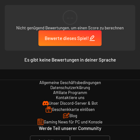
komplett überarbeitete Pflanzen mit den schönsten Blättern, die du je in
einem Goat-Simulator gesehen hast (abgesehen von Goat Simulator 3).
--
Disclaimer:
Goat Simulator Remastered ist ein absolut bescheuertes Spiel, und es
Nicht genügend Bewertungen, um einen Score zu berechnen
war auch schon vor 10 Jahren bescheuert, als wir uns den
Ziegensimulator ausgedacht haben. Wir haben es schon mal gesagt, und
Bewerte dieses Spiel!
wir sagen es noch mal: Du solltest dein Geld absolut für was anderes
ausgeben, wie einen schicken Hut, einen Haufen Backsteine, oder du tust
dich mit ein paar anderen Leuten zusammen und ihr kauft euch eine
echte Ziege.
Es gibt keine Bewertungen in deiner Sprache
Allgemeine Geschäftsbedingungen
Datenschutzerklärung
Affiliate Programm
Kontaktiere uns
Unser Discord-Server & Bot
Geschenkkarte einlösen
Blog
Gaming News für PC und Konsole
Werde Teil unserer Community