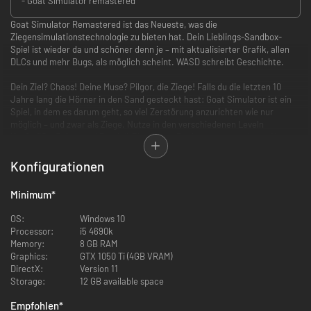
- Goat Simulator remastered
Goat Simulator Remastered ist das Neueste, was die
Ziegensimulationstechnologie zu bieten hat. Dein Lieblings-Sandbox-
Spiel ist wieder da und schöner denn je – mit aktualisierter Grafik, allen
DLCs und mehr Bugs, als möglich scheint. WASD schreibt Geschichte.
Dein Ziel? Chaos! Deine Muse? Pilgor, die Ziege! Falls du die letzten 10
Jahre lang die Hörner in den Sand gesteckt hast: Goat Simulator ist ein
Spiel, in dem es darum geht, so viel Zerstörung anzurichten wie nur
möglich – und zwar als Ziege. Nutze in den verschiedenen Leveln
Kopfstöße, Saltos und Ragdoll-Physik, um Punkte zu sammeln, und lasse
dir kreative Arten einfallen, um NPCs den Tag zu ruinieren.
Konfigurationen
Goat Simulator Remastered ist das Remaster, das niemand haben wollte.
Es enthält alles, was dir am ursprünglichen Spiel so gefallen hat, und
Minimum
*
mehr: neue und verbesserte Optik, schickere Texturen, hübsche neue
Lichteffekte und brandneue Pflanzen – eben das Allerneueste in Sachen
OS:
Windows 10
Ziegensimulationstechnologie. Wir haben außerdem die Mutatoren
Processor:
i5 4690k
komplett überarbeitet, damit du aus einem praktischen Menü im Spiel
Memory:
8 GB RAM
selbst wählen kannst, welche „Ziege“ du spielen möchtest. Du musst sie
Graphics:
GTX 1050 Ti (4GB VRAM)
nur zuerst fangen!
DirectX:
Version 11
Storage:
12 GB available space
Die Remastered-Version enthält alle DLCs der PC-Version sowie einen
unserer Lieblinge aus der Mobile-Version:
Empfohlen
*