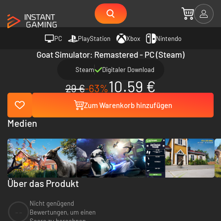
PC
PlayStation
Xbox
Nintendo
Goat Simulator: Remastered - PC (Steam)
Steam
Digitaler Download
10.59 €
29 €
-63%
Zum Warenkorb hinzufügen
Medien
Über das Produkt
Nicht genügend
--
Bewertungen, um einen
Score zu berechnen