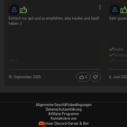
Kandidaten in voll vertonten Szenarien. Du kannst deine neuen Freunde
auch anheuern, um dir im Kampf zu helfen!
Einfach nur geil und zu empfehlen, also kaufen und Spaß
Sehr gutes
haben :)
Grafik
Gamepl
Top
Steamd
16. September 2025
0
6. Juni 20
Allgemeine Geschäftsbedingungen
Datenschutzerklärung
Affiliate Programm
Kontaktiere uns
Unser Discord-Server & Bot