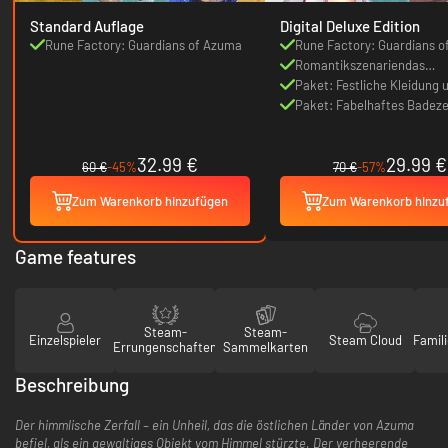
Standard Auflage
Digital Deluxe Edition
Rune Factory: Guardians of Azuma
Rune Factory: Guardians 
Romantikszenariendas
„Jahreszeiten der Liebe“
Paket: Festliche Kleidung 
Dunkler Wollbi
Paket: Fabelhaftes Badez
32.99 €
29.99 €
60 €
-45%
70 €
-57%
Zum Warenkorb hinzufügen
Zum Warenkorb hinzu
Game features
Steam-
Steam-
Einzelspieler
Steam Cloud
Famili
Errungenschaften
Sammelkarten
Beschreibung
Der himmlische Zerfall – ein Unheil, das die östlichen Länder von Azuma
befiel, als ein gewaltiges Objekt vom Himmel stürzte. Der verheerende