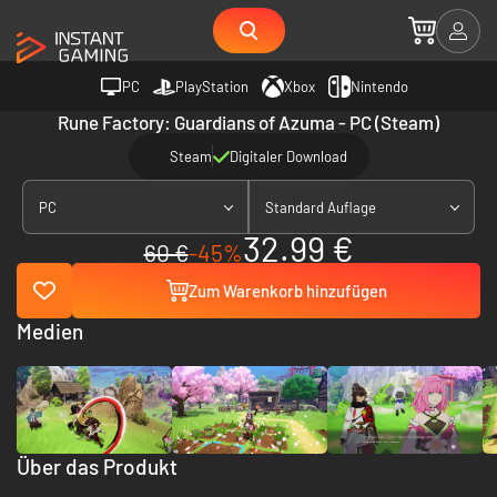
PC
PlayStation
Xbox
Nintendo
Rune Factory: Guardians of Azuma - PC (Steam)
Steam
Digitaler Download
PC
Standard Auflage
32.99 €
60 €
-45%
Zum Warenkorb hinzufügen
Medien
Über das Produkt