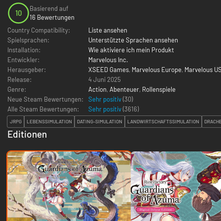
Basierend auf
10
16 Bewertungen
Country Compatibility:
Liste ansehen
Spielsprachen:
Unterstützte Sprachen ansehen
Installation:
Wie aktiviere ich mein Produkt
Entwickler:
Marvelous Inc.
Herausgeber:
XSEED Games
,
Marvelous Europe
,
Marvelous US
Release:
4 Juni 2025
Genre:
Action
,
Abenteuer
,
Rollenspiele
Neue Steam Bewertungen:
Sehr positiv
(30)
Alle Steam Bewertungen:
Sehr positiv
(
3616
)
JRPG
LEBENSSIMULATION
DATING-SIMULATION
LANDWIRTSCHAFTSSIMULATION
DRACH
Editionen