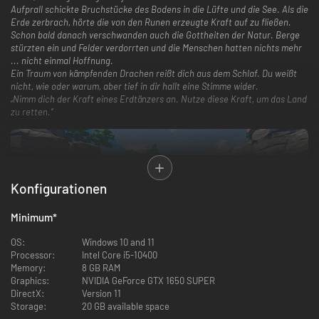
Aufprall schickte Bruchstücke des Bodens in die Lüfte und die See. Als die
Erde zerbrach, hörte die von den Runen erzeugte Kraft auf zu fließen.
Schon bald danach verschwanden auch die Gottheiten der Natur. Berge
stürzten ein und Felder verdorrten und die Menschen hatten nichts mehr
... nicht einmal Hoffnung.
Ein Traum von kämpfenden Drachen reißt dich aus dem Schlaf. Du weißt
nicht, wie oder warum, aber tief in dir hallt eine Stimme wider.
„Nimm dich der Kraft eines Erdtänzers an. Nutze diese Kraft, um das Land
zu retten.“
Konfigurationen
Minimum
*
OS:
Windows 10 and 11
Processor:
Intel Core i5-10400
Das klassische Action-RPG- und Life-Simulation-Gameplay, das von Rune
Memory:
8 GB RAM
Factory-Fans auf der ganzen Welt geliebt wird, wird in Guardians of
Graphics:
NVIDIA GeForce GTX 1650 SUPER
Azuma in eine völlig neue Richtung gelenkt. Dieses brandneue Abenteuer
DirectX:
Version 11
spielt in dem nie vorher gesehenen östlichen Land von Azuma, wo du die
Storage:
20 GB available space
Kräfte des Erdtänzers erlangst und gegen die sich ausbreitende Fäule