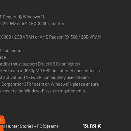
T Required)/Windows 11
 3.20 GHz or AMD FX-8300 or better
X 960 / 2GB VRAM or AMD Radeon RX 560 / 2GB VRAM
t connection
pace
ible (must support DirectX 9.0c or higher)
ted to run at 1080p/30 FPS. An internet connection is
ct activation. (Network connectivity uses Steam
 Corporation.) For users on Windows11, please ensure
also meets the Windows11 system requirements.
%
19.89 €
er Hunter Stories - PC (Steam)
%