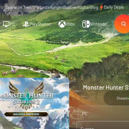
Daily Deals
Spiele im Trend
Vorbestellungen
Bald verfügbar
Blog
PC
PlayStation
Xbox
Nintendo
Monster Hunter St
Steam
PC