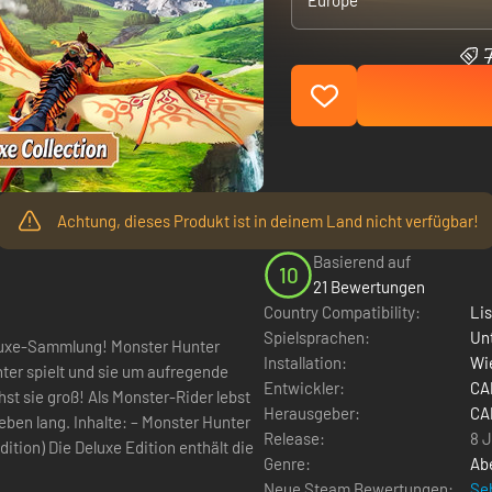
Europe
Achtung, dieses Produkt ist in deinem Land nicht verfügbar!
Basierend auf
10
21 Bewertungen
Country Compatibility:
Li
Spielsprachen:
Un
eluxe-Sammlung! Monster Hunter
Installation:
Wie
nter spielt und sie um aufregende
Entwickler:
CA
hst sie groß! Als Monster-Rider lebst
Herausgeber:
CA
Monster Hunter
Release:
8 J
enthält die
Genre:
Ab
Neue Steam Bewertungen:
Seh