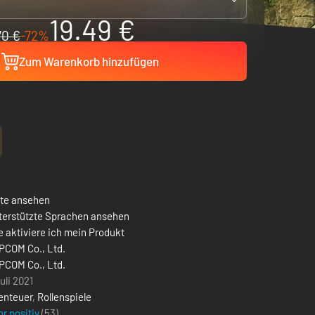
19.49 €
70 €
-72%
Zum Warenkorb hinzufügen
ste ansehen
terstützte Sprachen ansehen
 aktiviere ich mein Produkt
PCOM Co., Ltd.
PCOM Co., Ltd.
uli 2021
enteuer
,
Rollenspiele
r positiv
(53)