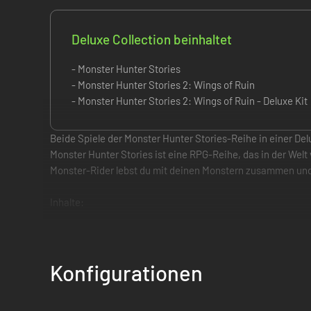
Deluxe Collection beinhaltet
- Monster Hunter Stories
- Monster Hunter Stories 2: Wings of Ruin
- Monster Hunter Stories 2: Wings of Ruin - Deluxe Kit
Beide Spiele der Monster Hunter Stories-Reihe in einer D
Monster Hunter Stories ist eine RPG-Reihe, das in der Welt 
Monster-Rider lebst du mit deinen Monstern zusammen und 
Inhalte:
– Monster Hunter Stories
– Monster Hunter Stories 2: Wings of Ruin (Deluxe Edition)
Konfigurationen
Die Deluxe Edition enthält die folgenden Inhalte zum Herun