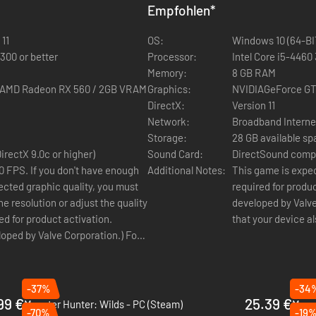
Empfohlen
*
ha und Ausmerzflügel-Panzer Beta
11
OS:
Windows 10 (64-BI
300 or better
Processor:
Intel Core i5-4460
Memory:
8 GB RAM
 AMD Radeon RX 560 / 2GB VRAM
Graphics:
NVIDIAGeForce GT
e-Kostüm
DirectX:
Version 11
Network:
Broadband Interne
 3
Storage:
28 GB available s
rectX 9.0c or higher)
Sound Card:
DirectSound compat
0 FPS. If you don't have enough
Additional Notes:
This game is expec
ected graphic quality, you must
required for produ
e resolution or adjust the quality
developed by Valve
ed for product activation.
that your device 
oped by Valve Corporation.) For
your device also meets the
-37%
-34
99 €
25.39 €
Monster Hunter: Wilds - PC (Steam)
Monst
-70%
-19
2025
2024