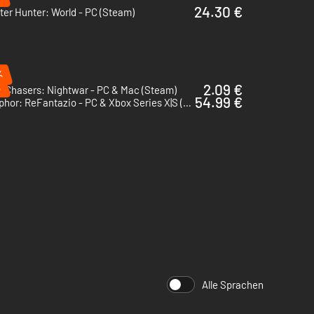
24.30 €
er Hunter: World - PC (Steam)
%
%
2.09 €
e Chasers: Nightwar - PC & Mac (Steam)
54.99 €
Metaphor: ReFantazio - PC & Xbox Series X|S (Microsoft Store)
Alle Sprachen