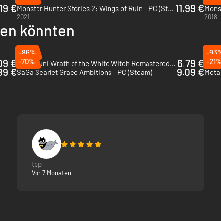
19 €
11.99 €
Monster Hunter Stories 2: Wings of Ruin - PC (Steam)
Monst
2021
2018
llen könnten
-86%
-93
09 €
-70%
6.79 €
-21
Ni no Kuni Wrath of the White Witch Remastered - PC (Steam)
Battl
89 €
9.09 €
SaGa Scarlet Grace Ambitions - PC (Steam)
top
Vor 7 Monaten