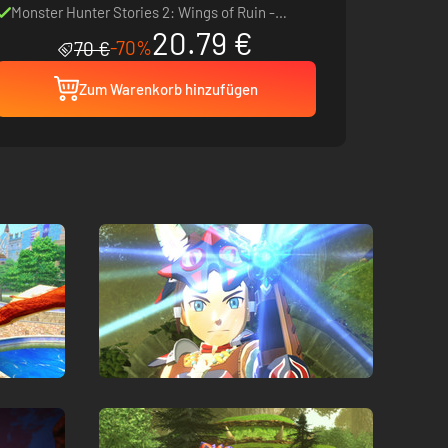
Monster Hunter Stories 2: Wings of Ruin -
20.79 €
Deluxe Kit
-70%
70 €
Zum Warenkorb hinzufügen