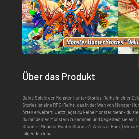
Über das Produkt
Beide Spiele der Monster Hunter Stories-Reihe in einer D
Stories ist eine RPG-Reihe, das in der Welt von Monster Hu
Arten erweitert! Jetzt jagst du keine Monster mehr – du zie
du mit deinen Monstern zusammen und begleitest sie ein Leben lang. Inhalte: – 
Stories – Monster Hunter Stories 2: Wings of Ruin (Deluxe Edition) Die Deluxe Edition 
folgenden Inha...