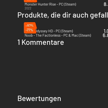
8.
Monster Hunter Rise - PC (Steam)
2022
Produkte, die dir auch gefa
-97%
-77%
1.
Etrian Odyssey HD - PC (Steam)
6.
Noob - The Factionless - PC & Mac (Steam)
1 Kommentare
Bewertungen