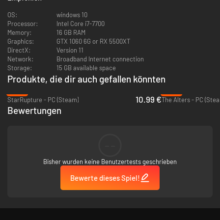
OS:
windows 10
Processor:
Intel Core i7-7700
Memory:
16 GB RAM
Graphics:
GTX 1060 6G or RX 5500XT
DirectX:
Version 11
Network:
Broadband Internet connection
Storage:
15 GB available space
Produkte, die dir auch gefallen könnten
-45%
-60%
10.99 €
StarRupture - PC (Steam)
The Alters - PC (Ste
Bewertungen
In Sanctree sammeln Sie Ressourcen, um Werkzeuge, Waffen, Siedlungen
--
und Festungen herzustellen. Nutzen Sie Werkstationen oder schalten Sie
fortgeschrittene Technologien frei, um einzigartige, verstärkte
Bisher wurden keine Benutzertests geschrieben
Gegenstände zu erschaffen, die Ihr Überleben fördern und tiefere
Erkundungen ermöglichen.
Bewerte dieses Spiel!
Überleben ist entscheidend im Spiel. Jagen Sie nach Nahrung,
bekämpfen Sie unterirdische Kreaturen und testen Sie Ihre Strategien,
um das Schicksal von Sanctree zu formen.