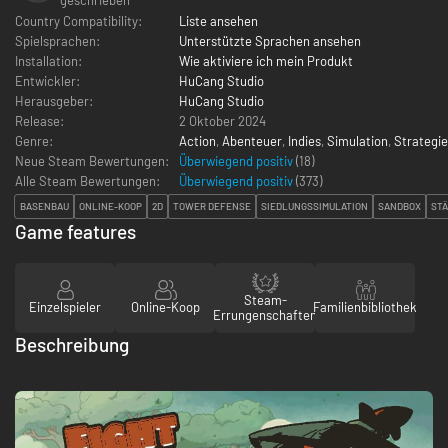
Country Compatibility:
Liste ansehen
Spielsprachen:
Unterstützte Sprachen ansehen
Installation:
Wie aktiviere ich mein Produkt
Entwickler:
HuCang Studio
Herausgeber:
HuCang Studio
Release:
2 Oktober 2024
Genre:
Action
,
Abenteuer
,
Indies
,
Simulation
,
Strategie
Neue Steam Bewertungen:
Überwiegend positiv
(18)
Alle Steam Bewertungen:
Überwiegend positiv
(
373
)
BASENBAU
ONLINE-KOOP
2D
TOWER DEFENSE
SIEDLUNGSSIMULATION
SANDBOX
ST
Game features
Steam-
Einzelspieler
Online-Koop
Familienbibliothek
Errungenschaften
Beschreibung