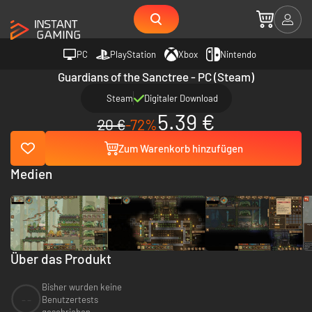
PC
PlayStation
Xbox
Nintendo
Guardians of the Sanctree - PC (Steam)
Steam
Digitaler Download
5.39 €
20 €
-72%
Zum Warenkorb hinzufügen
Medien
Über das Produkt
Bisher wurden keine
--
Benutzertests
geschrieben