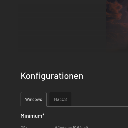
Konfigurationen
Windows
MacOS
EVERSPACE 2: Wrath of the Ancients enthält ein nagelneu
des Hauptspiels, die sich um das Erkunden der Zivilisatio
Minimum
*
finde heraus, was hinter dieser Bedrohung für die koloniale
Diese vollwertige Erweiterung enthält zahlreiche neue S
OS:
Windows 10 64-bit