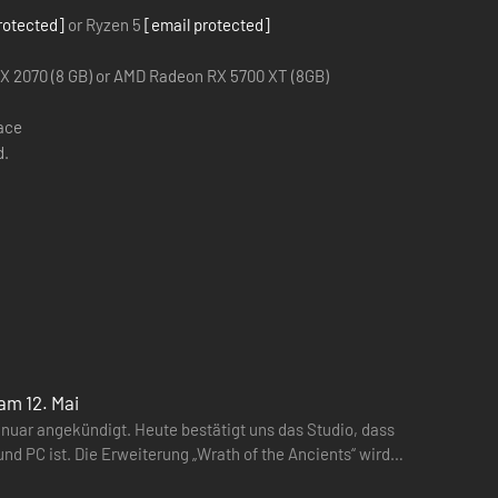
rotected]
or Ryzen 5
[email protected]
X 2070 (8 GB) or AMD Radeon RX 5700 XT (8GB)
pace
d.
am 12. Mai
ar angekündigt. Heute bestätigt uns das Studio, dass
und PC ist. Die Erweiterung „Wrath of the Ancients“ wird
elneuen Schiffsklasse aus Okkar-Produktion. Die neuen
randneuen…
inverleiben, um besondere Fähigkeiten auszulösen. In den