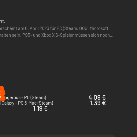
ht.
rscheint am 6. April 2023 für PC (Steam, GOG, Microsoft
halten sein. PS5- und Xbox X|S-Spieler müssen sich noch
…
%
%
4.09 €
 Dangerous - PC (Steam)
1.39 €
 Galaxy - PC & Mac (Steam)
1.19 €