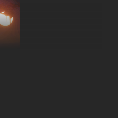
CE 2 anschließt, sowie neue Nebenmissionen ab der Mitte
 kämpfe gegen die Ancients und außerirdische Feinde und
d mächtige neue Waffen. Die umfangreiche Hauptkampagne