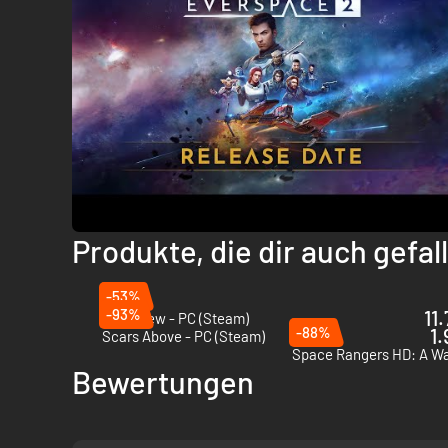
Produkte, die dir auch gefa
-53%
-93%
11
Void Crew - PC (Steam)
-88%
1.
Scars Above - PC (Steam)
Space Rangers HD: A Wa
Bewertungen