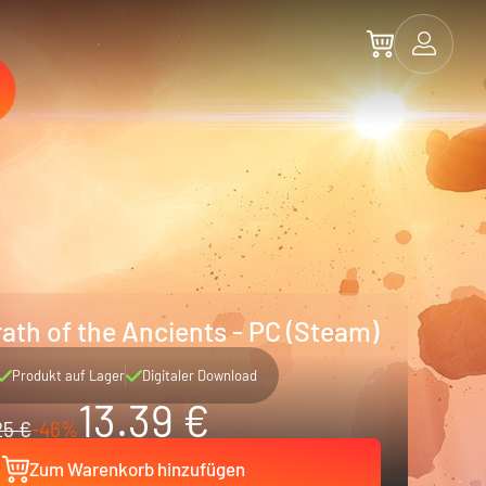
ath of the Ancients - PC (Steam)
Produkt auf Lager
Digitaler Download
13.39 €
25 €
-46%
Zum Warenkorb hinzufügen