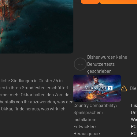
Bisher wurden keine
--
Benutzertests
geschrieben
iche Siedlungen in Cluster 34 in
n in ihren Grundfesten erschüttert
Die
mmer mehr Okkar halten den Zorn der
ebenfalls von ihr abzuwenden, was den
Country Compatibility:
Li
Okkar, finde heraus, was wirklich
Spielsprachen:
Un
Installation:
Wie
Entwickler:
RO
Herausgeber:
RO