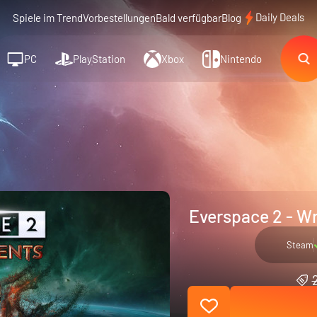
Daily Deals
Spiele im Trend
Vorbestellungen
Bald verfügbar
Blog
PC
PlayStation
Xbox
Nintendo
Everspace 2 - Wr
Steam