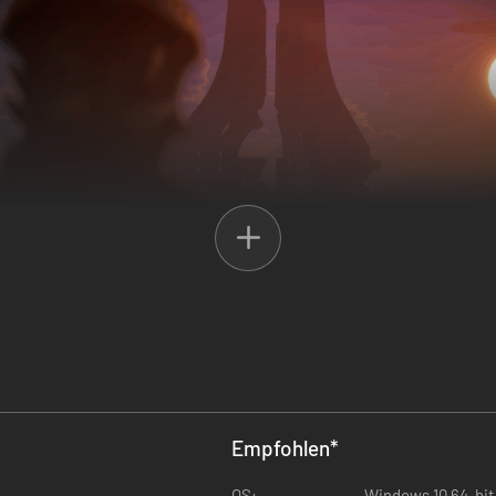
es Abenteuer für Weltraumpiloten, das an die Ereignisse von EVERSPA
n der Okkar und ihrer Heimatwelten drehen. Schwing dich ins Cockpit,
Empfohlen
*
n Gebiete steckt.
ternsysteme, die du erkunden kannst, neue potenzielle Verbündete un
OS:
Windows 10 64-bit