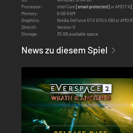
führt dich in vier neue Sternsysteme voller versteckter G
Processor:
Intel Core
[email protected]
or AMD FX
[
Memory:
8 GB RAM
Graphics:
Nvidia GeForce GTX 970 (4 GB) or AMD 
DirectX:
Version 11
Storage:
35 GB available space
News zu diesem Spiel
Aus weit entfernten Sternsystemen ziehen neue Bedrohung
Okkar-Jäger der Wraith-Klasse sind mit seltenen Technolog