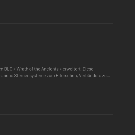
itert.
ilisation und ihre Heimatwelten.
den DLC « Wrath of the Ancients » erweitert. Diese
ts, neue Sternensysteme zum Erforschen, Verbündete zum
reiche…