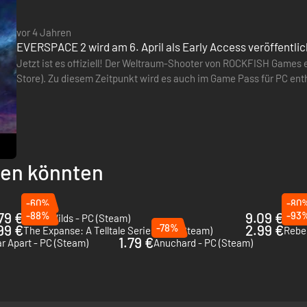
vor 4 Jahren
EVERSPACE 2 wird am 6. April als Early Access veröffentlic
Jetzt ist es offiziell! Der Weltraum-Shooter von ROCKFISH Games e
Store). Zu diesem Zeitpunkt wird es auch im Game Pass für PC ent
bis zum Sommer gedulden. Begleitet wurde die Ankündigung von
llen könnten
-60%
-80
.79 €
-88%
9.09 €
-93
Outer Wilds - PC (Steam)
Elite
99 €
-78%
2.99 €
The Expanse: A Telltale Series - PC (Steam)
Rebel
1.79 €
r Apart - PC (Steam)
Anuchard - PC (Steam)