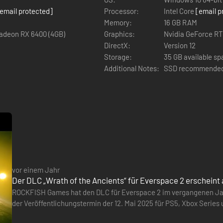
eheimnisse und Nebenmissionen.
email protected]
Processor:
Intel Core
[email p
Memory:
16 GB RAM
Radeon RX 6400 (4GB)
Graphics:
Nvidia GeForce RT
DirectX:
Version 12
Storage:
35 GB available s
Additional Notes:
SSD recommende
vor einem Jahr
Der DLC „Wrath of the Ancients“ für Everspace 2 erscheint 
ROCKFISH Games hat den DLC für Everspace 2 im vergangenen Janu
der Veröffentlichungstermin der 12. Mai 2025 für PS5, Xbox Series 
en auf: Kämpfe gegen neue schwierige Gegner und Bosse in einer nag
Zugang zu vier neuen Sternensystemen und vor allem zu einem b
ien ausgestattet, mit denen sie sich die Trümmer besiegter Feinde e