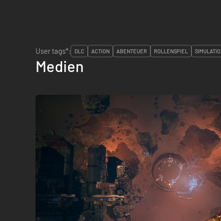
User tags*:
DLC
ACTION
ABENTEUER
ROLLENSPIEL
SIMULATI
Medien