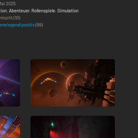
Mai 2025
tion
,
Abenteuer
,
Rollenspiele
,
Simulation
mischt
(10)
erwiegend positiv
(
99
)