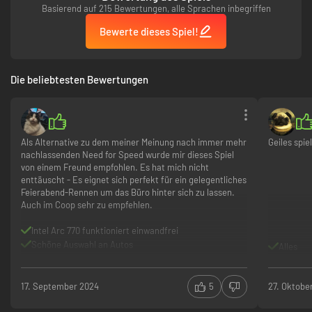
TRITT BEI ADRENALINGELADENEN LIVE-EVENTS AN
Basierend auf 215 Bewertungen, alle Sprachen inbegriffen
Bewerte dieses Spiel!
Die beliebtesten Bewertungen
Als Alternative zu dem meiner Meinung nach immer mehr
Geiles spie
nachlassenden Need for Speed wurde mir dieses Spiel
von einem Freund empfohlen. Es hat mich nicht
enttäuscht - Es eignet sich perfekt für ein gelegentliches
Feierabend-Rennen um das Büro hinter sich zu lassen.
Auch im Coop sehr zu empfehlen.
Meistere alle Fahrzeugarten im Grand Race und komme unter 28
Teilnehmern auf Platz 1 ins Ziel. Stürze dich ins Getümmel von Demolition
Intel Arc 770 funktioniert einwandfrei
Royale, wo acht Teams darum kämpfen, als letztes übrig zu sein. Mach
Schöne Auswahl an Autos
Alles
beim Summit-Clash mit, indem du Herausforderungen abschließt, um die
Viele liebevolle Details und Wettbewerbe
Bestenlisten zu beherrschen!
Crossplay PS5/PC nur in Events möglich
17. September 2024
5
27. Oktobe