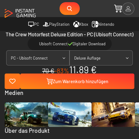
PC
PlayStation
Xbox
Nintendo
The Crew Motorfest Deluxe Edition - PC (Ubisoft Connect)
Ubisoft Connect
Digitaler Download
PC - Ubisoft Connect
Deluxe Auflage
11.89 €
70 €
-83%
Zum Warenkorb hinzufügen
Medien
Über das Produkt