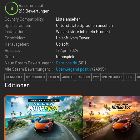
Basierend auf
8
215 Bewertungen
Country Compatibility:
Liste ansehen
Spielsprachen:
Unterstützte Sprachen ansehen
Installation:
Wie aktiviere ich mein Produkt
Entwickler:
Ubisoft Ivory Tower
Herausgeber:
Ubisoft
Release:
17 April 2024
Genre:
Rennspiele
Neue Steam Bewertungen:
Sehr positiv
(501)
Alle Steam Bewertungen:
Überwiegend positiv
(
24895
)
RENNSPIEL
OPEN WORLD
FAHREN
ARCADE
SANDBOX
PVP
ONLINE-KOOP
SPORT
K
Editionen