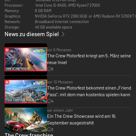
aufregendsten Welten der Automobilkultur entführen, und erlebe
Processor:
Intel Core i5-8400, AMD Ryzen7 2700X
amerikanische Muscle-Cars, japanisches Street-Racing und legendäre
Memory:
8 GB RAM
Fahrzeuge der Vergangenheit.
Graphics:
NVIDIA GeForce RTX 2060 6GB or AMD Radeon RX 5700XT
Network:
Broadband Internet connection
SAMMLE DIE LEGENDÄRSTEN AUTOS
Storage:
40 GB available space
News zu diesem Spiel
vor 6 Monaten
The Crew Motorfest kriegt am 5. März seine
neue Insel
5
vor 10 Monaten
The Crew Motorfest bekommt einen „Friend
Pass“, mit dem man kostenlos spielen kann
4
vor einem Jahr
Ein The Crew Showcase wird am 16.
Meistere alle Herausforderungen und erweitere deine Sammlung mit den
September ausgestrahlt
legendärsten Fahrzeugen, die je gebaut wurden. Passe deine Autos an
2
und überzeuge mit deinem eigenen Stil im Tuning-Wettbewerbsmodus.
The Crew franchise