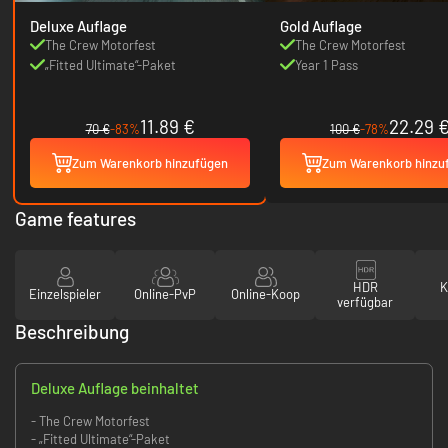
Deluxe Auflage
Gold Auflage
The Crew Motorfest
The Crew Motorfest
„Fitted Ultimate“-Paket
Year 1 Pass
11.89 €
22.29 
70 €
-83%
100 €
-78%
Zum Warenkorb hinzufügen
Zum Warenkorb hinzu
Game features
HDR
K
Einzelspieler
Online-PvP
Online-Koop
verfügbar
Beschreibung
Deluxe Auflage beinhaltet
- The Crew Motorfest
- „Fitted Ultimate“-Paket