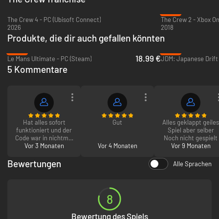
ERKUNDE DIE LEBENDIGE, OFFENE SPIELWELT VON
-58%
HAWAII
The Crew 4 - PC (Ubisoft Connect)
The Crew 2 - Xbox O
2026
2018
Produkte, die dir auch gefallen könnten
-53%
-56%
18.99 €
Le Mans Ultimate - PC (Steam)
JDM: Japanese Drift 
5 Kommentare
Hat alles sofort
Gut
Alles geklappt geiles
funktioniert und der
Spiel aber selber
Code war in nichtmal
Noch nicht gespielt
einer Minute da
Vor 3 Monaten
Vor 4 Monaten
Vor 9 Monaten
Bewertungen
Alle Sprachen
The Crew Motorfest hat sich an einen der atemberaubendsten Orte der
Erde begeben: nach Hawaii, auf die Insel O’ahu. Nimm an temporeichen
Rennen durch die belebten Straßen Honolulus teil, stelle deine Offroad-
Skills auf den mit Asche bedeckten Serpentinen eines Vulkans auf die
8
Probe und meistere die Ideallinie auf den Rennstrecken.
Bewertung des Spiels