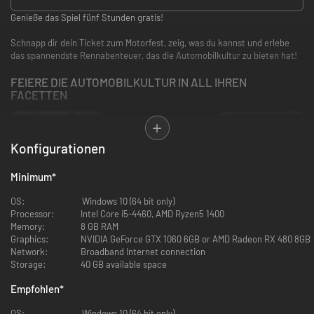
Genieße das Spiel fünf Stunden gratis!
Schnapp dir dein Ticket zum Motorfest, zeig, was du kannst und erlebe
das spannendste Rennabenteuer, das die Automobilkultur zu bieten hat!
FEIERE DIE AUTOMOBILKULTUR IN ALL IHREN
FACETTEN
Konfigurationen
Minimum
*
OS:
Windows 10 (64 bit only)
Processor:
Intel Core i5-4460, AMD Ryzen5 1400
Memory:
8 GB RAM
Graphics:
NVIDIA GeForce GTX 1060 6GB or AMD Radeon RX 480 8GB
Network:
Broadband Internet connection
Storage:
40 GB available space
Empfohlen
*
Entdecke die Playlists und nimm an Motto-Kampagnen teil, die dich in die
OS:
Windows 10 (64 bit only)