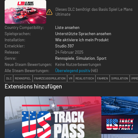
Dieses DLC benötigt das Basis Spiel Le Mans
Ultimate
Country Compatibility:
Liste ansehen
Spielsprachen:
Unterstützte Sprachen ansehen
Installation:
Wie aktiviere ich mein Produkt
Entwickler:
Studio 397
Release:
24 Februar 2025
Genre:
Rennspiele
,
Simulation
,
Sport
Neue Steam Bewertungen:
Keine Nutzerbewertungen
Alle Steam Bewertungen:
Überwiegend positiv
(
46
)
DLC
RENNSPIEL
FAHRZEUGSIMULATION
VR
REALISTISCH
FAHREN
SIMULATION
IMME
Extensions hinzufügen