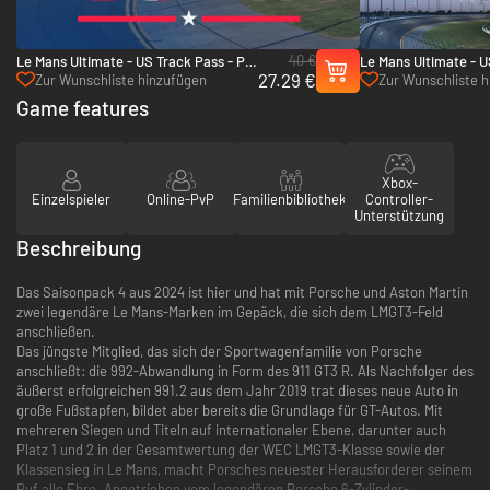
40 €
Le Mans Ultimate - US Track Pass - PC
Le Mans Ultimate - U
27.29 €
(Steam)
PC (Steam)
Zur Wunschliste hinzufügen
Zur Wunschliste 
Game features
Xbox-
Einzelspieler
Online-PvP
Familienbibliothek
Controller-
Unterstützung
Beschreibung
Das Saisonpack 4 aus 2024 ist hier und hat mit Porsche und Aston Martin
zwei legendäre Le Mans-Marken im Gepäck, die sich dem LMGT3-Feld
anschließen.
Das jüngste Mitglied, das sich der Sportwagenfamilie von Porsche
anschließt: die 992-Abwandlung in Form des 911 GT3 R. Als Nachfolger des
äußerst erfolgreichen 991.2 aus dem Jahr 2019 trat dieses neue Auto in
große Fußstapfen, bildet aber bereits die Grundlage für GT-Autos. Mit
mehreren Siegen und Titeln auf internationaler Ebene, darunter auch
Platz 1 und 2 in der Gesamtwertung der WEC LMGT3-Klasse sowie der
Klassensieg in Le Mans, macht Porsches neuester Herausforderer seinem
Ruf alle Ehre. Angetrieben vom legendären Porsche 6-Zylinder-