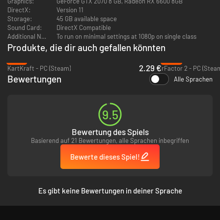
Graphics:
GeForce GTX 2070 8 GB, Radeon RX 6600 8GB
DirectX:
Version 11
Storage:
45 GB available space
Sound Card:
DirectX Compatible
Additional Notes:
To run on minimal settings at 1080p on single class
Produkte, die dir auch gefallen könnten
-91%
-92%
2.29 €
KartKraft - PC (Steam)
rFactor 2 - PC (Stea
Bewertungen
Alle Sprachen
9.5
Bewertung des Spiels
Basierend auf 21 Bewertungen, alle Sprachen inbegriffen
Bewerte dieses Spiel!
Es gibt keine Bewertungen in deiner Sprache