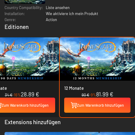
Country Compatibility:
Liste ansehen
Installation:
Wie aktiviere ich mein Produkt
Genre:
Action
Editionen
nate
12 Monate
28.89 €
81.99 €
34 €
-16%
90 €
-9%
Zum Warenkorb hinzufügen
Zum Warenkorb hinzufügen
Extensions hinzufügen