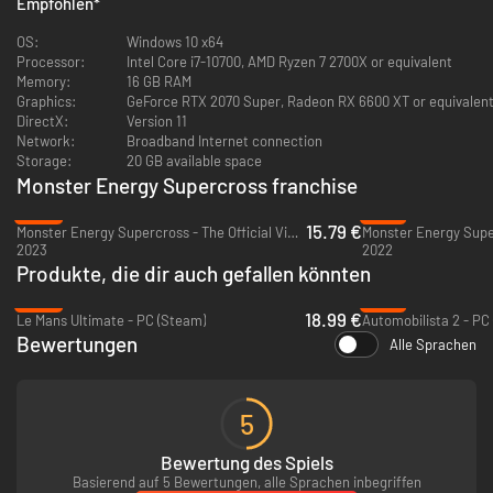
Empfohlen
*
OS:
Windows 10 x64
Processor:
Intel Core i7-10700, AMD Ryzen 7 2700X or equivalent
Passe deine Erfahrung mit erweiterten Editoren an und teile deine
Memory:
16 GB RAM
Kreationen auf verschiedenen Plattformen.
Graphics:
GeForce RTX 2070 Super, Radeon RX 6600 XT or equivalen
Außerdem kannst du dich auf umfassende Crossplay-Unterstützung für
DirectX:
Version 11
globale Wettkämpfe in fesselnden Online-Mehrspielermodi freuen,
Network:
Broadband Internet connection
unabhängig von der Plattform, egal ob du in Gelegenheitsspielen antrittst
Storage:
20 GB available space
oder um den ersten Platz in Ranglisten kämpfst.
Monster Energy Supercross franchise
-68%
-72%
15.79 €
Monster Energy Supercross - The Official Videogame 6 - PC (Steam)
2023
2022
Produkte, die dir auch gefallen könnten
-53%
-79%
18.99 €
Le Mans Ultimate - PC (Steam)
Automobilista 2 - PC
Bewertungen
Alle Sprachen
5
Bewertung des Spiels
Basierend auf 5 Bewertungen, alle Sprachen inbegriffen