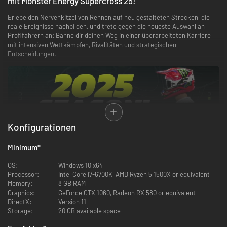
mit Monster Energy Supercross 25!
Erlebe den Nervenkitzel von Rennen auf neu gestalteten Strecken, die
reale Ereignisse nachbilden, und trete gegen die neueste Auswahl an
Profifahrern an: Bahne dir deinen Weg in einer überarbeiteten Karriere
mit intensiven Wettkämpfen, Rivalitäten und strategischen
Entscheidungen.
Konfigurationen
Dank der Unreal Engine 5 kannst du ein neues Spielerlebnis mit
Minimum
*
realistischer Physik und dynamischer Streckenentwicklung erleben, das
jede Runde einzigartig und herausfordernd macht. Meistere den Ablauf
OS:
Windows 10 x64
mit offenen Tutorials, einem umfassenden Wiki und Fahrhilfen auf Basis
Processor:
Intel Core i7-6700K, AMD Ryzen 5 1500X or equivalent
neuronaler Technologien.
Memory:
8 GB RAM
Graphics:
GeForce GTX 1060, Radeon RX 580 or equivalent
DirectX:
Version 11
Storage:
20 GB available space