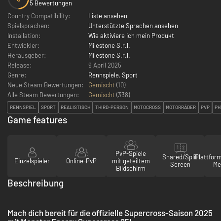
5 Bewertungen
Country Compatibility:
Liste ansehen
Spielsprachen:
Unterstützte Sprachen ansehen
Installation:
Wie aktiviere ich mein Produkt
Entwickler:
Milestone S.r.l.
Herausgeber:
Milestone S.r.l.
Release:
9 April 2025
Genre:
Rennspiele
,
Sport
Neue Steam Bewertungen:
Gemischt
(10)
Alle Steam Bewertungen:
Gemischt
(
338
)
RENNSPIEL
SPORT
REALISTISCH
THIRD-PERSON
MOTOCROSS
MOTORRÄDER
PVP
PH
Game features
PvP-Spiele
Shared/Split
Plattfor
Einzelspieler
Online-PvP
mit geteiltem
Screen
Me
Bildschirm
Beschreibung
Mach dich bereit für die offizielle Supercross-Saison 2025