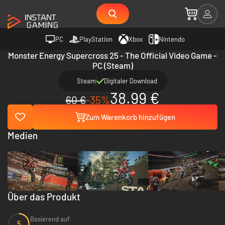
PC
PlayStation
Xbox
Nintendo
Monster Energy Supercross 25 - The Official Video Game -
PC (Steam)
Steam
Digitaler Download
38.99 €
60 €
-35%
Zum Warenkorb hinzufügen
Medien
Über das Produkt
Basierend auf
5