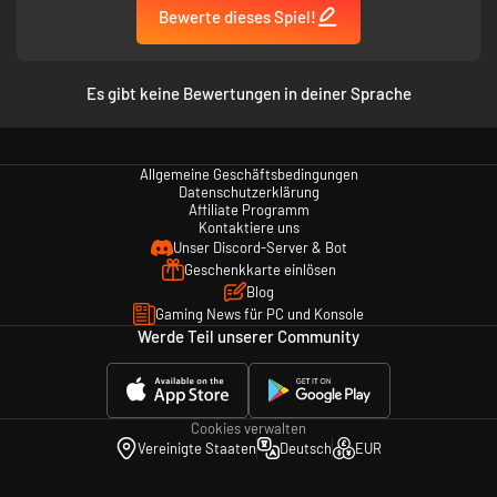
diesem Gebiet eine Sommerresidenz besaß. Die Familie arbeitete mit den
Bewerte dieses Spiel!
ansässigen Behörden zusammen und begann, Rennsport-Events zu
organisieren. Sie hauchte der zukünftigen Strecke leben ein, die nun seit
Jahren teil des Großen Preises der USA ist.
Es gibt keine Bewertungen in deiner Sprache
DIESE INHALTE ZUM HERUNTERLADEN SIND NUR MIT XBOX SERIES X|S
KOMPATIBEL
Allgemeine Geschäftsbedingungen
Datenschutzerklärung
Affiliate Programm
Kontaktiere uns
Unser Discord-Server & Bot
Geschenkkarte einlösen
Blog
Gaming News für PC und Konsole
Werde Teil unserer Community
Cookies verwalten
Vereinigte Staaten
Deutsch
EUR