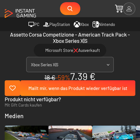
PC
PlayStation
Xbox
Nintendo
Assetto Corsa Competizione - American Track Pack -
Xbox Series X|S
Microsoft Store
Ausverkauft
Xbox Series X|S
7.39 €
18 €
-59%
Mailt mir, wenn das Produkt wieder verfügbar ist
Produkt nicht verfügbar?
Mit Gift Cards kaufen
Medien