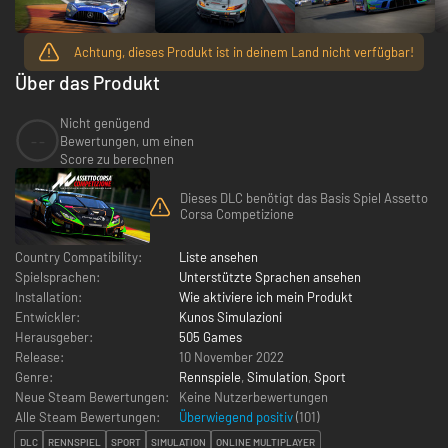
Achtung, dieses Produkt ist in deinem Land nicht verfügbar!
Über das Produkt
Nicht genügend
--
Bewertungen, um einen
Score zu berechnen
Dieses DLC benötigt das Basis Spiel Assetto
Corsa Competizione
Country Compatibility:
Liste ansehen
Spielsprachen:
Unterstützte Sprachen ansehen
Installation:
Wie aktiviere ich mein Produkt
Entwickler:
Kunos Simulazioni
Herausgeber:
505 Games
Release:
10 November 2022
Genre:
Rennspiele
,
Simulation
,
Sport
Neue Steam Bewertungen:
Keine Nutzerbewertungen
Alle Steam Bewertungen:
Überwiegend positiv
(
101
)
DLC
RENNSPIEL
SPORT
SIMULATION
ONLINE MULTIPLAYER