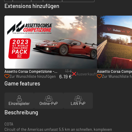
Extensions hinzufügen
13 €
Assetto Corsa Competizione -
Assetto Corsa Compe
Ausverkauft
6.19 €
2023 GT World Challenge Pack -
British GT Pack - Xb
Zur Wunschliste hinzufügen
Zur Wunschliste 
Xbox Series X|S
Xbox Series X|S
Game features
Einzelspieler
Online-PvP
LAN PvP
Beschreibung
COTA
Circuit of the Americas umfasst 5,5 km an schnellen, komplexen