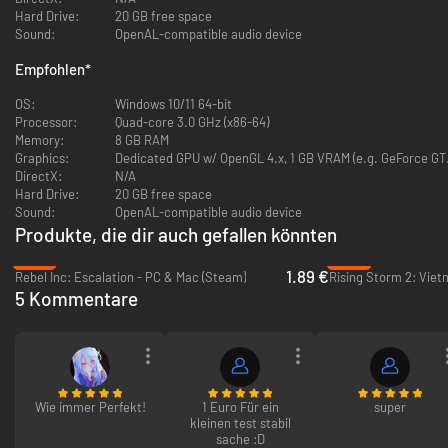
Modernes Rendering
: neuer OpenGL-3.3-Renderer mit gestochen
Hard Drive:
20 GB free space
scharfen, skalierbaren (TrueType-)Schriften
Sound:
OpenAL-compatible audio device
Volle Controller-Unterstützung
: Gamepad mit Feinabstimmung von
Deadzone und Ansprechverhalten sowie vollständig neu belegbare
Empfohlen
*
Tastatur-, Maus- und Controller-Belegungen
Moderner Sound
: OpenAL-Backend mit integriertem Sprach-Chat
OS:
Windows 10/11 64-bit
(VON)
Processor:
Quad-core 3.0 GHz (x86-64)
Integrierter Mod-Manager
: Community-Mods direkt im Spiel
Memory:
8 GB RAM
aktivieren, sortieren und herunterladen (Bohemias eigener Katalog),
Graphics:
Dedicated GPU w/ OpenGL 4.x, 1 GB VRAM (e.g. GeForce GT.
ohne Kommandozeile
DirectX:
N/A
Neues Multiplayer-Back-End
: moderner Masterserver und
Hard Drive:
20 GB free space
integrierter Serverbrowser (als Ersatz für den eingestellten
Sound:
OpenAL-compatible audio device
GameSpy-Dienst)
Produkte, die dir auch gefallen könnten
Offene Toolchain für Kreative
: mitgelieferte Werkzeuge für PBO-
-87%
-94%
Archive, Modelle, Terrain, Texturen, Sound und Konfiguration, dazu
1.89 €
Rebel Inc: Escalation - PC & Mac (Steam)
Rising Storm 2: Viet
ein eigenständiger Skript-Evaluator und ein Blender-Import-Addon
5 Kommentare
Das Originalspiel
Bohemia Interactives Debütspiel, von Codemasters 2001 als Operation
Flashpoint veröffentlicht, wurde zur genredefinierenden militärischen
Gefechtssimulation und zum meistverkauften PC-Spiel der Welt und
gewann zahlreiche internationale Auszeichnungen, darunter "Spiel des
Wie immer Perfekt!
1 Euro Für ein
super
kleinen test stabil
Jahres" und "Bestes Actionspiel". Seit der Veröffentlichung wurden über 2
sache :D
Millionen Exemplare verkauft.