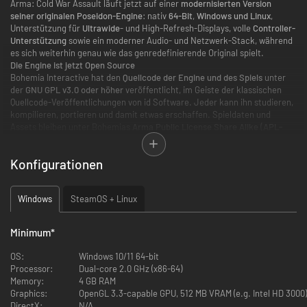
Arma: Cold War Assault läuft jetzt auf einer
modernisierten Version
seiner originalen Poseidon-Engine
: nativ
64-Bit
,
Windows und Linux
,
Unterstützung für
Ultrawide
- und High-Refresh-Displays, volle
Controller-
Unterstützung
sowie ein moderner Audio- und Netzwerk-Stack, während
es sich weiterhin genau wie das genredefinierende Original spielt.
Die Engine ist jetzt Open Source
Bohemia Interactive hat den
Quellcode der Engine und des Spiels
unter
der
GNU GPL v3.0 oder höher
veröffentlicht, im Geiste der klassischen
Quellcode-Veröffentlichungen von id Software. Jeder kann ihn studieren,
kompilieren, portieren und damit etwas erschaffen. Spieldaten und
Assets bleiben unter Bohemias
Arma Public License Share Alike (APL-
SA)
.
Eine
kostenlose Demo
ist auf Steam verfügbar, falls Sie die Engine
Konfigurationen
ausprobieren möchten, bevor Sie die vollständigen Daten und Kampagnen
kaufen.
Der vollständige Engine-Quellcode ist auf GitHub verfügbar — suche nach
Windows
SteamOS + Linux
BohemiaInteractive/cwr
Neuerungen der Remastered-Engine
Minimum
*
Windows & Linux, 64-Bit
: nativer plattformübergreifender Build
OS:
Windows 10/11 64-bit
(Steam-Deck-/SteamOS-freundlich)
Processor:
Dual-core 2.0 GHz (x86-64)
Ultrawide & jede Auflösung
: seitenverhältniskorrektes Sichtfeld;
Memory:
4 GB RAM
randlos, im Fenster oder im Vollbild; wählbare Bildwiederholrate und
Graphics:
OpenGL 3.3-capable GPU, 512 MB VRAM (e.g. Intel HD 3000)
V-Sync
DirectX:
N/A