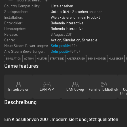
Country Compatibility:
Liste ansehen
Spielsprachen:
Unterstützte Sprachen ansehen
Installation:
Wie aktiviere ich mein Produkt
Entwickler:
Bohemia Interactive
Herausgeber:
Bohemia Interactive
Release:
8 August 2011
Genre:
Action
,
Simulation
,
Strategie
Neue Steam Bewertungen:
Sehr positiv
(94)
Alle Steam Bewertungen:
Sehr positiv
(
6415
)
SIMULATION
ACTION
MILITÄR
STRATEGIE
KALTER KRIEG
EGO-SHOOTER
KLASSIKER
Game features
Einzelspieler
LAN PvP
LAN Co-op
Familienbibliothek
Co
Unt
Beschreibung
Ein Klassiker von 2001, modernisiert und jetzt quelloffen