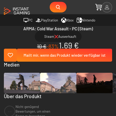
PC
PlayStation
Xbox
Nintendo
ARMA: Cold War Assault - PC (Steam)
Steam
Ausverkauft
1.69 €
10 €
-83%
Mailt mir, wenn das Produkt wieder verfügbar ist
Medien
Über das Produkt
Nicht genügend
--
Bewertungen, um einen
Score zu berechnen