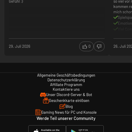
Gefühl :)
so viel vor
kommen reg
mich schon
Spielsp
Emotio
Viel Con
Kein Mul
noch)
29. Juli 2026
0
26. Juli 20
Allgemeine Geschäftsbedingungen
Datenschutzerklärung
Affiliate Programm
Kontaktiere uns
Unser Discord-Server & Bot
Geschenkkarte einlösen
Blog
Gaming News für PC und Konsole
Werde Teil unserer Community