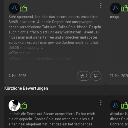
Sehr spannend. Ich liebe das herumtuckern, entdecken,
mega
Schiff erweitern. Auch die Gegner sind ausgewogen,
haben verschiedene Taktiken. Tolles Spiel bisher. Es geht
auch nicht einfach glatt und easy vonstatten - eventuell
muss man mal weiterfahren und entdecken und später
zurückkehren, weil man gewisse Sachen noch nicht hat.
Gefällt mir super gut.
EINE WELT VOLLER GESCHICHTE
Entdecken
Gemütlich und doch herausfordernd
Erkunde stille Zufluchtsdocks, Außenposten-Betankungsstationen,
Wunderschön
Unterwasserstädte und längst vergessene Saat-Reservate. Die
Geschichte wird über das Entdecken von Orten, Logbücher, Erinnerungen
7. Mai 2026
2
17. Mai 202
und die Überreste einer Zivilisation, die ihre eigene Welt überdauern
wollte, erzählt.
Kürzliche Bewertungen
Ich hab die Demo auf Steam ausprobiert. Es hat mich
Absolute K
gleich gepackt. Cooles Spiel und wenn man alles auf
dieses Spie
einer Insel abgebaut hat, hat das ein befriedigendes
Content. I