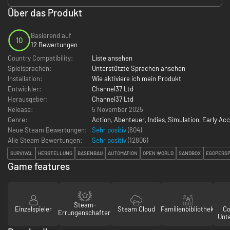
Über das Produkt
Basierend auf
10
12 Bewertungen
Country Compatibility:
Liste ansehen
Spielsprachen:
Unterstützte Sprachen ansehen
Installation:
Wie aktiviere ich mein Produkt
Entwickler:
Channel37 Ltd
Herausgeber:
Channel37 Ltd
Release:
5 November 2025
Genre:
Action
,
Abenteuer
,
Indies
,
Simulation
,
Early Ac
Neue Steam Bewertungen:
Sehr positiv
(604)
Alle Steam Bewertungen:
Sehr positiv
(
12806
)
SURVIVAL
HERSTELLUNG
BASENBAU
AUTOMATION
OPEN WORLD
SANDBOX
EGOPERSP
Game features
Steam-
Einzelspieler
Steam Cloud
Familienbibliothek
Co
Errungenschaften
Unt