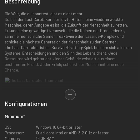
Beschreibung
Die Welt, die du kanntest, gibt es nicht mehr.
Du bist der Last Caretaker, der letzte Hüter – eine wiedererweckte
Maschine, deren Aufgabe es ist, die Zukunft der Menschheit zu retten.
Erkunde eine gewaltige Ozeanwelt, die die Ruinen der Erde bedeckt,
sammle menschliche Samen, reaktiviere den Lazarus-Komplex und
schicke die nächste Generation der Menschheit zu den Sternen.
The Last Caretaker ist ein Survival-Crafting-Spiel, bei dem sich alles um
Systeme, Entscheidungen und den Sinn des Lebens dreht. Jede
Ressource wird gebraucht. Jedes Gebäude existiert aus einem
bestimmten Grund. Jeder Erfolg schenkt der Menschheit eine neue
Chance.
RETTE DIE MENSCHHEIT
Sammle menschliche Samen und bringe sie zum Lazarus-Komplex. Sorge
Konfigurationen
dafür, dass sie wachsen, sammle Erinnerungen und bereite die Menschen
auf ihr Leben außerhalb der Erde vor.
Minimum
*
OS:
Windows 10 64-bit or later
Processor:
Quad-core Intel or AMD, 3.2 GHz or faster
Memory:
16 GB RAM