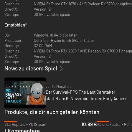
Graphics:
NVIDIA GeForce GTX 1070 / AMD Radeon RX 5700 or equival
DirectX:
Version 12
Storage:
30 GB available space
Empfohlen
*
OS:
Windows 10 64-bit or later
Processor:
Core i5 or Ryzen 5, 3.5 GHz or faster
BAUE, WAS DU BRAUCHST
Memory:
32 GB RAM
Graphics:
NVIDIA GeForce RTX 2070 / AMD Radeon RX 6700 XT or equ
Plündere verlassene Fabriken, zerlege Wracks und recycle die
DirectX:
Version 12
gewonnenen Materialien zu Werkzeugen, Waffen, Stromnetzen und
Storage:
30 GB available space
essentiellen Modulen. Bringe alle notwendigen Geräte wieder in Gang, um
die Mission zu Ende bringen.
News zu diesem Spiel
vor 10 Monaten
Der Survival-FPS The Last Caretaker
startet am 6. November in den Early Access
Produkte, die dir auch gefallen könnten
-45%
-39%
10.99 €
StarRupture - PC (Steam)
Abiotic Factor - PC 
1 Kommentare