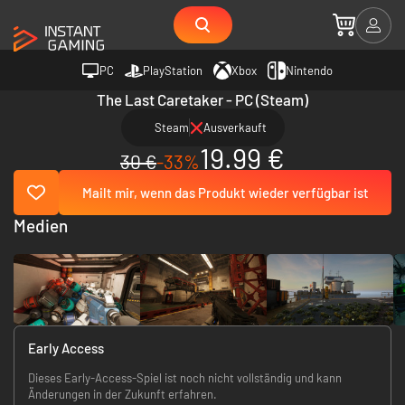
PC
PlayStation
Xbox
Nintendo
The Last Caretaker - PC (Steam)
Steam
Ausverkauft
19.99 €
30 €
-33%
Mailt mir, wenn das Produkt wieder verfügbar ist
Medien
Early Access
Dieses Early-Access-Spiel ist noch nicht vollständig und kann
Änderungen in der Zukunft erfahren.