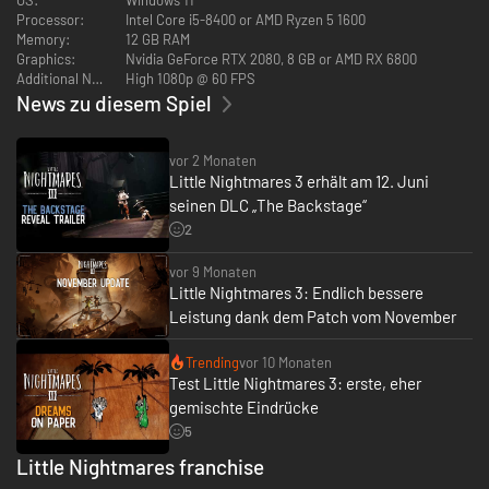
Processor:
Intel Core i5-8400 or AMD Ryzen 5 1600
Memory:
12 GB RAM
Graphics:
Nvidia GeForce RTX 2080, 8 GB or AMD RX 6800
Additional Notes:
High 1080p @ 60 FPS
News zu diesem Spiel
Wo ihr auch hingeht, das Nirgendwo steckt voller schrecklicher Monster.
Die Bewohner scheuen keine Mühen, um kleine, störende Besucher
vor 2 Monaten
einzufangen, die zu viel Aufmerksamkeit auf sich ziehen. Mitunter müsst
Little Nightmares 3 erhält am 12. Juni
ihr angsteinflößende Versteckspiele mit einem Monster-Baby in den
sandigen Ruinen von Nekropolis spielen, mit viel Mühe den Schwärmen
seinen DLC „The Backstage“
von Süßigkeiten-Käfern in der verstörenden Süßigkeitenfabrik
2
entkommen oder riesigen Füßen ausweichen, während ihr über
regennasse Promenaden eines dreckigen Jahrmarktes rennt. Ihr müsst
vor 9 Monaten
stets bereit sein, zu rennen, euch zu verstecken oder euch sogar zu
Little Nightmares 3: Endlich bessere
verteidigen, um am Leben zu bleiben.
Leistung dank dem Patch vom November
Trending
vor 10 Monaten
Test Little Nightmares 3: erste, eher
gemischte Eindrücke
5
Little Nightmares franchise