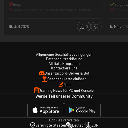
Bugs
So gut w
Spiel komplett neu beginnen um bugs zu behben
So gut w
19. Juli 2026
0
5. März 20
Allgemeine Geschäftsbedingungen
Datenschutzerklärung
Affiliate Programm
Kontaktiere uns
Unser Discord-Server & Bot
Geschenkkarte einlösen
Blog
Gaming News für PC und Konsole
Werde Teil unserer Community
Cookies verwalten
Vereinigte Staaten
Deutsch
EUR