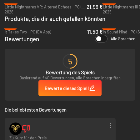
-27%
-28%
21.99 €
Little Nightmares VR: Altered Echoes - PC (Steam)
2026
2025
Produkte, die dir auch gefallen könnten
-71%
-95%
11.50 €
It Takes Two - PC (EA App)
In Sound Mind - PC (
Lasst euch nicht zu sehr von der verstörenden Schönheit des Nirgendwo
Bewertungen
Alle Sprachen
ablenken. Dunkle Geheimnisse erwarten euch, während Low und Alone
dem Spiegelpfad durch die Spirale folgen. Dabei wird jeder Ort
kontinuierlich gefährlicher und düsterer als der davor und traumatische
Erinnerungen beginnen aufzublitzen. Werden Low und Alone endlich aus
5
dem schier endlosen Albtraum entkommen?
Nur du kannst den beiden
helfen…
Bewertung des Spiels
Basierend auf 40 Bewertungen, alle Sprachen inbegriffen
Bewerte dieses Spiel!
Die beliebtesten Bewertungen
Zu Kurz für den Preis.