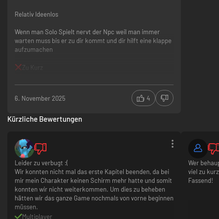
Relativ Ideenlos
Wenn man Solo Spielt nervt der Npc weil man immer
warten muss bis er zu dir kommt und dir hilft eine klappe
aufzumachen
Zu Kurz
Relativ Ideenlos
Wenn man Solo Spielt nervt der Npc weil man immer
warten muss bis er zu dir kommt und dir hilft eine
6. November 2025
4
klappe aufzumachen
Kürzliche Bewertungen
Leider zu verbugt :(
Wer behaupt
Wir konnten nicht mal das erste Kapitel beenden, da bei
viel zu kur
mir mein Charakter keinen Schirm mehr hatte und somit
Fassend!
konnten wir nicht weiterkommen. Um dies zu beheben
hätten wir das ganze Game nochmals von vorne beginnen
müssen.
Multiplayer