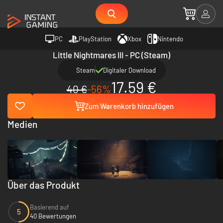
PC
PlayStation
Xbox
Nintendo
Little Nightmares III - PC (Steam)
Steam
Digitaler Download
17.59 €
40 €
-56%
Zum Warenkorb hinzufügen
Medien
Über das Produkt
Basierend auf
5
40 Bewertungen