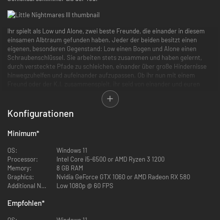
Ihr spielt als Low und Alone, zwei beste Freunde, die einander in diesem
einsamen Albtraum gefunden haben. Jeder der beiden besitzt einen
eigenen, besonderen Gegenstand: Low einen Bogen und Alone einen
Schraubenschlüssel. Sie arbeiten stets zusammen und haben gelernt,
durch versteckte Pfade zu schleichen, einander über große Hindernisse
hinwegzuhelfen und aufeinander aufzupassen. Ob ihr nun mit einem
Freund oder der K.I. zusammenspielt, ihr seid von einander und euren
besonderen Gegenständen abhängig, um Gelegenheiten zu schaffen und
so voranzukommen. Die Umgebung steckt voller Hinweise und
Möglichkeiten welche fantasievolle Kinder ausnutzen können. Lows Pfeile
Konfigurationen
können höhergelegene Ziele erreichen und Alones Schraubenschlüssel ist
perfekt, um benommene Gegner zu erledigen, Barrieren zu durchbrechen
Minimum
*
oder riesige Maschinen zu manipulieren.
OS:
Windows 11
Processor:
Intel Core i5-6500 or AMD Ryzen 3 1200
Memory:
8 GB RAM
Graphics:
Nvidia GeForce GTX 1060 or AMD Radeon RX 580
Additional Notes:
Low 1080p @ 60 FPS
Empfohlen
*
OS:
Windows 11