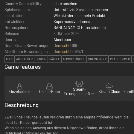
Country Compatibility:
Liste ansehen
Spielsprachen:
Unterstützte Sprachen ansehen
Installation:
Wie aktiviere ich mein Produkt
Entwickler:
Supermassive Games
Herausgeber:
BANDAI NAMCO Entertainment
Release:
9 Oktober 2025
Genre:
Abenteuer
Neue Steam Bewertungen:
Gemischt
(189)
Alle Steam Bewertungen:
Gemischt
(
20847
)
KOOP
ABENTEUER
HORROR
RÄTSEL
ATMOSPHÄRISCH
ONLINE-KOOP
PLATTFORMER
Game features
Steam-
Einzelspieler
Online-Koop
Steam Cloud
Famili
Errungenschaften
Beschreibung
Zwei junge Freunde laufen verloren durch eine angsteinflößende Welt, die
nicht für Kinder gemacht ist.
Wenn sie keinen Ausweg aus diesem Nirgendwo finden, droht ihnen ein
Schicksal
schlimmer als der Tod
.