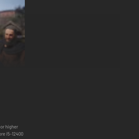
pellosen Steinarr Weitspeer getötet wurde.
seine Kriegerschar in einem gnadenlosen Rachefeldzug
or higher
ore i5-12400