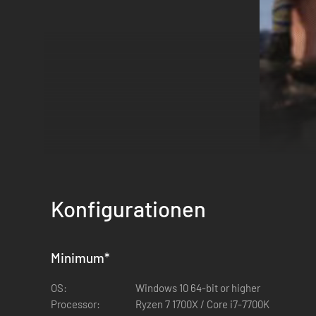
Konfigurationen
Schlüpf in die Rolle von Gunnar, einem jungen Krieger,
Deine Aufgabe ist es, Gunnar dabei zu helfen, seine 
anzuführen.
Minimum
*
OS:
Windows 10 64-bit or higher
Processor:
Ryzen 7 1700X / Core i7-7700K