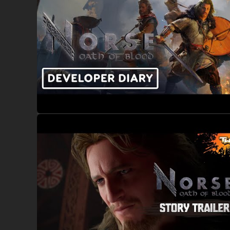
Leite dein Wikingerdorf so, dass es von einem kleine
Verteile Aufgaben an die Dorfbewohner, verwalte die
Durchstreife die Wildnis, treibe Handel mit Verbünd
Verbessere deine Schmiede, Waffenlager und Werkstätt
deines Dorfes auswirkt.