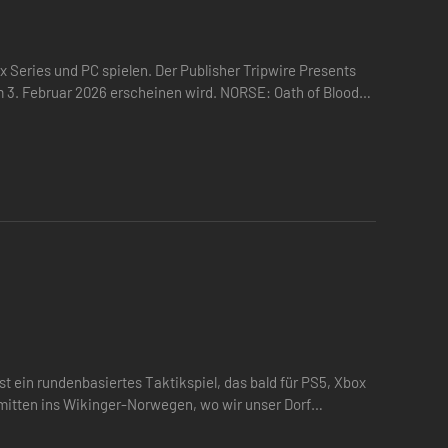
 Series und PC spielen. Der Publisher Tripwire Presents
m 3. Februar 2026 erscheinen wird. NORSE: Oath of Blood
-Norwegens…
tung freizuschalten.
t ein rundenbasiertes Taktikspiel, das bald für PS5, Xbox
ungen herzustellen.
 mitten ins Wikinger-Norwegen, wo wir unser Dorf
direkt auf deine Kampfkraft und die Widerstandsfähigkeit
 teilnehmen…