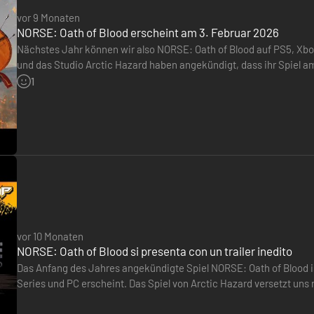
vor 9 Monaten
NORSE: Oath of Blood erscheint am 3. Februar 2026
Nächstes Jahr können wir also NORSE: Oath of Blood auf PS5, Xbox
und das Studio Arctic Hazard haben angekündigt, dass ihr Spiel a
ist ein rundenbasiertes Taktikspiel, das im Herzen des Wikinger
1
n Lager zu einer blühenden Festung wächst.
vor 10 Monaten
 Ressourcen und verbessere die Gebäude, um neue Einheiten und Ausrüs
NORSE: Oath of Blood si presenta con un trailer inedito
Das Anfang des Jahres angekündigte Spiel NORSE: Oath of Blood is
eten und sammle wichtige Ressourcen, um authentische Waffen und Rüst
Series und PC erscheint. Das Spiel von Arctic Hazard versetzt uns
en, um Zugang zu fortgeschrittener Ausrüstung zu erhalten, die sich 
aufbauen, Allianzen schmieden und an strategischen Schlachten