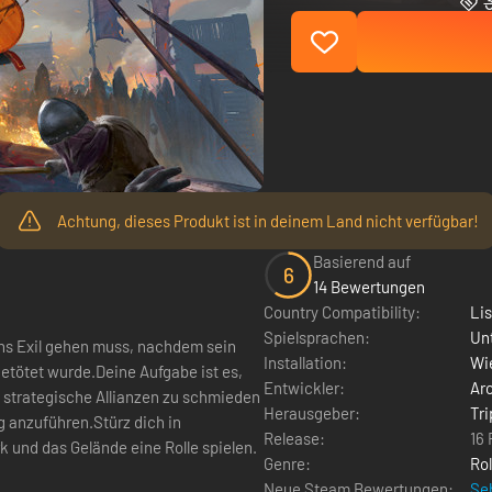
Achtung, dieses Produkt ist in deinem Land nicht verfügbar!
Basierend auf
6
14 Bewertungen
Country Compatibility:
Li
Spielsprachen:
Un
 ins Exil gehen muss, nachdem sein
Installation:
Wie
getötet wurde.Deine Aufgabe ist es,
Entwickler:
Ar
 strategische Allianzen zu schmieden
Herausgeber:
Tri
 anzuführen.Stürz dich in
Release:
16
 und das Gelände eine Rolle spielen.
Genre:
Rol
Neue Steam Bewertungen:
Seh