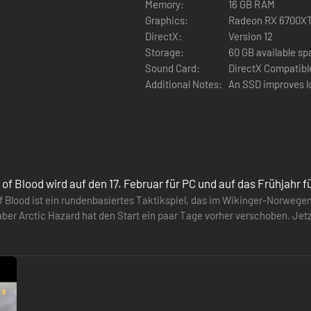
Memory:
16 GB RAM
Graphics:
Radeon RX 6700XT
DirectX:
Version 12
Storage:
60 GB available s
Sound Card:
DirectX Compatibl
Additional Notes:
An SSD improves l
f Blood wird auf den 17. Februar für PC und auf das Frühjahr 
 Blood ist ein rundenbasiertes Taktikspiel, das im Wikinger-Norwegen s
onierung, Teamwork und das Gelände eine Rolle spielen. Nutze Höhenu
er Arctic Hazard hat den Start ein paar Tage vorher verschoben. Jetz
 und Xbox Series-Spieler…
strategisch ein, um das Feld zu kontrollieren und deine Gegner zu überl
 mit individueller Ausrüstung und verbesserbaren Fähigkeiten ausstat