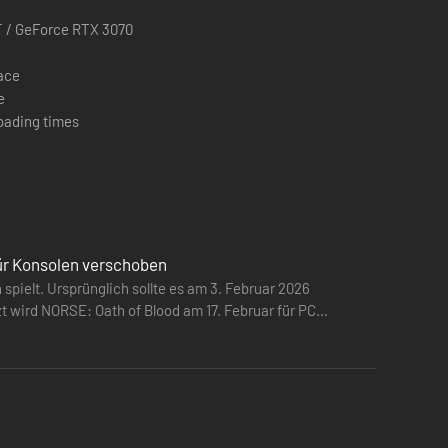
 / GeForce RTX 3070
pace
e
oading times
für Konsolen verschoben
pielt. Ursprünglich sollte es am 3. Februar 2026
nterschiede, Flankiermanöver und Gefahren in der
t wird NORSE: Oath of Blood am 17. Februar für PC
isten.
ten kannst, um deine taktischen Optionen zu erweitern.