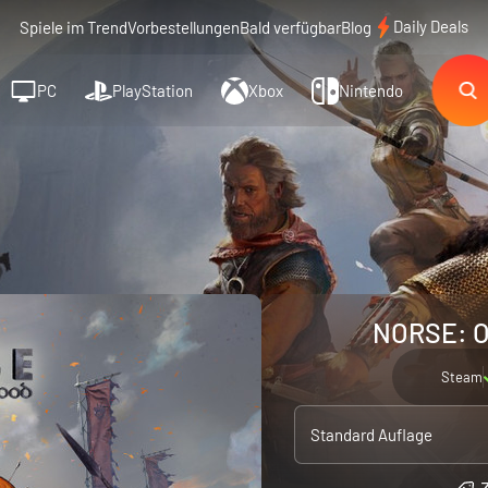
Daily Deals
Spiele im Trend
Vorbestellungen
Bald verfügbar
Blog
PC
PlayStation
Xbox
Nintendo
NORSE: Oa
Steam
Standard Auflage