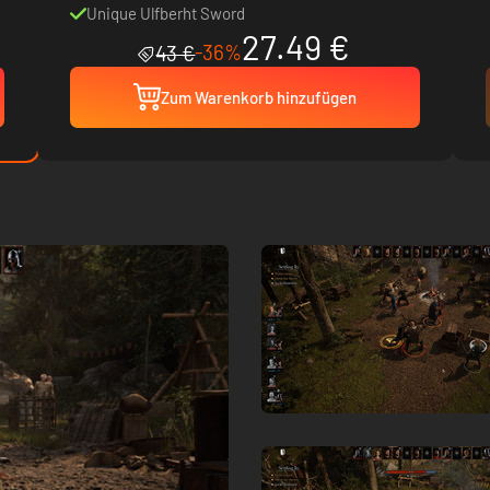
Unique Ulfberht Sword
27.49 €
-36%
43 €
Zum Warenkorb hinzufügen