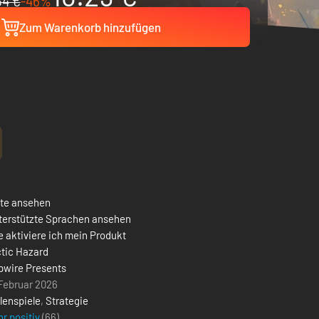
34 €
-46%
Zum Warenkorb hinzufügen
ste ansehen
terstützte Sprachen ansehen
 aktiviere ich mein Produkt
ctic Hazard
pwire Presents
 Februar 2026
lenspiele
,
Strategie
r positiv
(66)