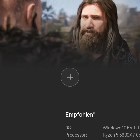
 der ins Exil gehen muss, nachdem sein Vater, Jarl Gripr, von dem skru
Siedlung wieder aufzubauen, strategische Allianzen zu schmieden und 
Empfohlen
*
OS:
Windows 10 64-bit 
Processor:
Ryzen 5 5600X / C