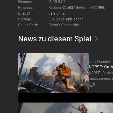
Memory:
16 GB RAM
Graphics:
Radeon RX 590 / GeForce GTX 1660
DirectX:
Version 12
Storage:
60 GB available space
Sound Card:
DirectX Compatible
News zu diesem Spiel
vor 7 Monaten
NORSE: Oath o
NORSE: Oath of
Stürz dich in rundenbasierte Kämpfe, in denen Positi
rauskommen, ab
erwartet. PS5-
Umgebung zu deinem Vorteil.
1
Jeder Krieger hat einzigartige Fähigkeiten. Setze sie 
Rekrutiere und trainiere verschiedene Kämpfer, die du