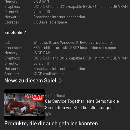
Memory:
8 GB RAM
Graphics:
DX10, DX11, and DX12-capable GPUs - Minimum 6GB VRAM
Professionelle Lackierung und Individualisierung
DirectX:
Version 10
Network:
Broadband Internet connection
Verwende Sprays und spezielle Beschichtungen, um Autos komplett zu
Storage:
6 GB available space
verwandeln. Erstelle atemberaubende Farbkombinationen und Muster
und verwandle deine Werkstatt in ein Automobil-Kunststudio.
Empfohlen
*
Detaillierte Autowäsche und Pflege
OS:
Windows 10 and Windows 11, 64-bit versions only.
Processor:
X64 architecture with SSE2 instruction set support
Reinige verschmutzte Fahrzeuge gründlich, poliere sie und bringe sie auf
Memory:
16 GB RAM
Ausstellungsqualität. Biete erstklassigen Service, um die
Graphics:
DX10, DX11, and DX12-capable GPUs - Minimum 8GB VRAM
Kundenzufriedenheit zu steigern.
DirectX:
Version 11
Network:
Broadband Internet connection
Strategische Geschäftsführung
Storage:
12 GB available space
News zu diesem Spiel
Verhandle mit Kunden, setze deine Preispolitik und treffe kluge
Entscheidungen, um dein Geschäft auszubauen. Erweitere deine
Dienstleistungen, indem du neue Ausrüstung erwirbst und qualifizierte
vor 10 Monaten
Mitarbeiter einstellst.
Car Service Together: eine Demo für die
Simulation von Kfz-Dienstleistungen
Testfahrten und Abschlusskontrollen
4
Mache Probefahrten mit reparierten oder modifizierten Autos. Beurteile
Produkte, die dir auch gefallen könnten
das Fahrverhalten, die Bremsleistung und die Beschleunigung, um
sicherzustellen, dass jedes Fahrzeug, das deine Werkstatt verlässt, in