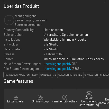
Über das Produkt
Nicht genügend
--
Bewertungen, um einen
Score zu berechnen
Country Compatibility:
Liste ansehen
Spielsprachen:
Unterstützte Sprachen ansehen
Installation:
Wie aktiviere ich mein Produkt
Entwickler:
V12 Studio
Herausgeber:
V12 Studio
Release:
4 Februar 2026
Genre:
Indies
,
Rennspiele
,
Simulation
,
Early Access
Neue Steam Bewertungen:
Überwiegend positiv
(150)
Alle Steam Bewertungen:
Überwiegend positiv
(
3865
)
FAHRZEUGSIMULATION
KOOP
SANDBOX
3D
GELEGENHEITSSPIEL
SIMULATION
SPIELB
Game features
Xbox-
Du
Einzelspieler
Online-Koop
Familienbibliothek
Controller-
Controll
Unterstützung