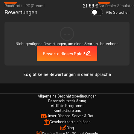
-45%
-47%
Bestzustand ist.
21.99 €
RoadCraft - PC (Steam)
Car Dealer Simulator
Bewertungen
Alle Sprachen
Spiele Allein oder mit Deinem Team!
Begib dich allein auf den Weg zur Meisterschaft oder schließe dich mit
Freunden im Koop-Modus zusammen, um die ultimative Werkstatt zu
--
bauen. Teamwork wird deinen Service an die Spitze bringen!
Starte die Motoren, schnapp dir deine Werkzeuge und werde eine
Nicht genügend Bewertungen, um einen Score zu berechnen
Legende in der Automobilwelt!
Bewerte dieses Spiel!
Es gibt keine Bewertungen in deiner Sprache
Allgemeine Geschäftsbedingungen
Datenschutzerklärung
Affiliate Programm
Kontaktiere uns
Unser Discord-Server & Bot
Geschenkkarte einlösen
Blog
Gaming News für PC und Konsole