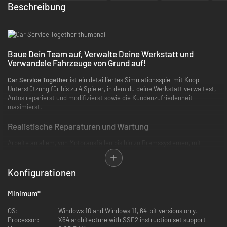
Beschreibung
Baue Dein Team auf, Verwalte Deine Werkstatt und
Verwandele Fahrzeuge von Grund auf!
Car Service Together
ist ein detailliertes Simulationsspiel mit Koop-
Unterstützung für bis zu 4 Spieler, in dem du deine Werkstatt verwaltest,
Autos reparierst und modifizierst sowie die Kundenzufriedenheit
maximierst.
Realistische Reparaturen und Wartung
Arbeite an allem, von Motorausfällen bis hin zu Bremssystemen, mit
einem detaillierten Reparatursystem. Ersetze defekte Teile, demontiere
und remontiere Motoren und nutze fortschrittliche Ausrüstung, um Autos
wieder in Top-Zustand zu bringen.
Konfigurationen
Legendäre Modifikationen
Minimum
*
Repariere nicht nur Autos—verbessere ihre Leistung! Rüste Motoren auf,
OS:
Windows 10 and Windows 11, 64-bit versions only.
installiere Hochleistungsfahrwerke und füge individuelle Auspuffanlagen
Processor:
X64 architecture with SSE2 instruction set support
hinzu, um Fahrzeuge wirklich einzigartig zu machen.