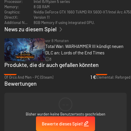
Processor:
Intel i5/Ryzen 5 series
Neue Einheiten
Memory:
8 GB RAM
Graphics:
Nvidia GeForce GTX 1660 Ti/AMD RX 5600-XT/Intel Arc A75
Sayls Armee vereint Zauberei, Monstrositäten und von Verrat getriebene
DirectX:
Version 11
Schöpfungen. Zu seinen einzigartigen Truppen gehören:
Additional Notes:
8GB Memory if using integrated GPU.
•Legendärer Kommandant: Sayl der Treulose
News zu diesem Spiel
•Kommandant: Großschamanenzauberer
•Legendärer Held: Beorg Bärenschlag
vor 8 Monaten
•Held: Fimir-Adeliger
Total War: WARHAMMER III kündigt neuen
•Nahkampfinfanterie: Barbaren-Bärserker (Axt und Schild,
Zweihandwaffen)
DLC an: Lords of the End Times
•Schockkavallerie: Kurgan-Reiter (Doppelwaffen, Zweihandwaffen)
3
•Monster: Verfluchter Ettin, Verfluchter Ettin (Runenrufer), Chimäre,
Produkte, die dir auch gefallen könnten
Schreckensschlund
-93%
-71%
•4 legendäre Söldnerregimenter
1 €
Of Orcs And Men - PC (Steam)
Elemental: Reforged 
Bewertungen
--
Bisher wurden keine Benutzertests geschrieben
Bewerte dieses Spiel!