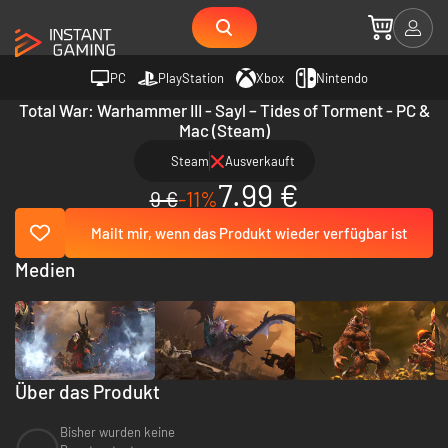
PC
PlayStation
Xbox
Nintendo
Total War: Warhammer III - Sayl – Tides of Torment - PC &
Mac (Steam)
Steam
Ausverkauft
7.99 €
9 €
-11%
Mailt mir, wenn das Produkt wieder verfügbar ist
Medien
Über das Produkt
Bisher wurden keine