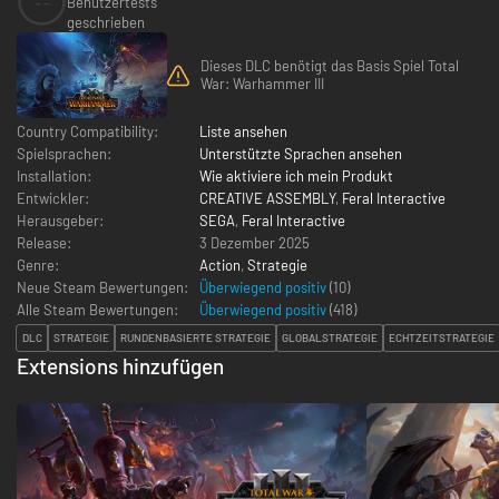
--
Benutzertests
geschrieben
Dieses DLC benötigt das Basis Spiel Total
War: Warhammer III
Country Compatibility:
Liste ansehen
Spielsprachen:
Unterstützte Sprachen ansehen
Installation:
Wie aktiviere ich mein Produkt
Entwickler:
CREATIVE ASSEMBLY
,
Feral Interactive
Herausgeber:
SEGA
,
Feral Interactive
Release:
3 Dezember 2025
Genre:
Action
,
Strategie
Neue Steam Bewertungen:
Überwiegend positiv
(10)
Alle Steam Bewertungen:
Überwiegend positiv
(
418
)
DLC
STRATEGIE
RUNDENBASIERTE STRATEGIE
GLOBALSTRATEGIE
ECHTZEITSTRATEGIE
Extensions hinzufügen