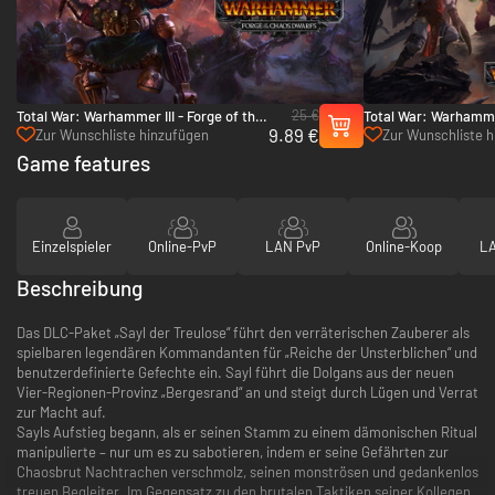
25 €
Total War: Warhammer III - Forge of the
Total War: Warhammer
9.89 €
Chaos Dwarfs - PC & Mac (Steam)
Chaos - PC & Mac (S
Zur Wunschliste hinzufügen
Zur Wunschliste 
Game features
Einzelspieler
Online-PvP
LAN PvP
Online-Koop
LA
Beschreibung
Das DLC-Paket „Sayl der Treulose“ führt den verräterischen Zauberer als
spielbaren legendären Kommandanten für „Reiche der Unsterblichen“ und
benutzerdefinierte Gefechte ein. Sayl führt die Dolgans aus der neuen
Vier-Regionen-Provinz „Bergesrand“ an und steigt durch Lügen und Verrat
zur Macht auf.
Sayls Aufstieg begann, als er seinen Stamm zu einem dämonischen Ritual
manipulierte – nur um es zu sabotieren, indem er seine Gefährten zur
Chaosbrut Nachtrachen verschmolz, seinen monströsen und gedankenlos
treuen Begleiter. Im Gegensatz zu den brutalen Taktiken seiner Kollegen