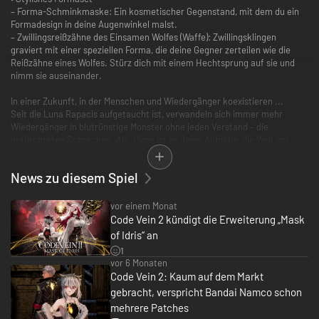
– Forma-Schminkmaske: Ein kosmetischer Gegenstand, mit dem du ein
Formadesign in deine Augenwinkel malst.
– Zwillingsreißzähne des Einsamen Wolfes (Waffe): Zwillingsklingen
graviert mit einer speziellen Forma, die deine Gegner zerteilen wie die
Reißzähne eines Wolfes. Stürz dich mit einem Hechtsprung auf sie und
nimm sie auseinander.
In einer Zukunft, in der Menschen und Wiedergänger koexistieren ...
Seit die Luna Rapacis aufgetaucht ist, verwandeln sich immer mehr
Wiedergänger in blutrünstige Monster ohne jeden Verstand – die
gefürchteten Schrecken. Als Jäger ist es deine Aufgabe, die Welt vor
dem unausweichlich scheinenden Untergang zu retten. Deine einzige
Chance ist ein Mädchen namens Lou, das mit seinen Fähigkeiten die Zeit
News zu diesem Spiel
manipulieren kann.
Ein episches Abenteuer erwartet dich, in dem du mit Partnern deiner
vor einem Monat
Wahl eine postapokalyptische Welt erkundest, hitzige Schlachten gegen
Code Vein 2 kündigt die Erweiterung „Mask
mächtige Gegner schlägst und eine fesselnde Geschichte aufdeckst, die
of Idris“ an
sogar die Grenzen der Zeit überschreitet.
1
vor 6 Monaten
• Eine Reise durch die Zeit
Code Vein 2: Kaum auf dem Markt
Deine Suche nach Hinweisen, wie sich der drohende Weltuntergang
gebracht, verspricht Bandai Namco schon
vielleicht noch aufhalten lässt, führt dich sowohl durch die Gegenwart als
auch durch die Vergangenheit. Ändere das Schicksal wichtiger
mehrere Patches
Wiedergänger in der Vergangenheit und entdecke so verlorene