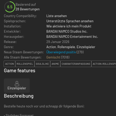
Basierend auf
6.5
28 Bewertungen
Country Compatibility:
Liste ansehen
Spielsprachen:
Unterstützte Sprachen ansehen
Installation:
Wie aktiviere ich mein Produkt
Entwickler:
BANDAI NAMCO Studios Inc.
Herausgeber:
BANDAI NAMCO Entertainment Inc.
Release:
29 Januar 2026
Genre:
Action
,
Rollenspiele
,
Einzelspieler
Neue Steam Bewertungen:
Überwiegend positiv
(279)
Alle Steam Bewertungen:
Gemischt
(
7018
)
ACTION
ROLLENSPIEL
SOULSLIKE
ANIME
CHARAKTERANPASSUNG
ACTION-ROLLENSP
Game features
Einzelspieler
Beschreibung
Bestelle heute noch vor und schnapp dir folgende Boni:
• Stylishes Formaset