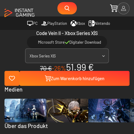
PC
PlayStation
Xbox
Nintendo
Code Vein II - Xbox Series X|S
Microsoft Store
Digitaler Download
Xbox Series X|S
51.99 €
70 €
-26%
Zum Warenkorb hinzufügen
Medien
Über das Produkt