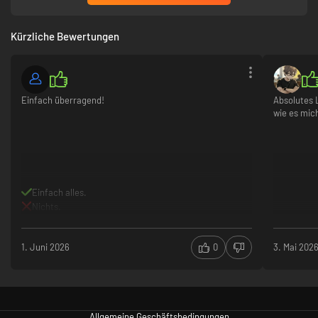
Kürzliche Bewertungen
Einfach überragend!
Absolutes L
wie es mic
Einfach alles.
Nichts.
1. Juni 2026
0
3. Mai 202
Allgemeine Geschäftsbedingungen