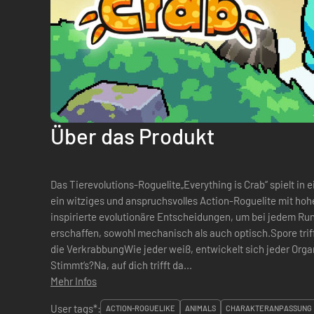
Über das Produkt
Das Tierevolutions-Roguelite„Everything is Crab“ spielt in
ein witziges und anspruchsvolles Action-Roguelite mit hoh
inspirierte evolutionäre Entscheidungen, um bei jedem Run
erschaffen, sowohl mechanisch als auch optisch.Spore tri
die VerkrabbungWie jeder weiß, entwickelt sich jeder Org
Stimmt‘s?Na, auf dich trifft da...
Mehr Infos
User tags*:
ACTION-ROGUELIKE
ANIMALS
CHARAKTERANPASSUNG