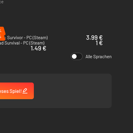
ce
%
%
3.99 €
les: Survivor - PC (Steam)
1 €
 Survival - PC (Steam)
1.49 €
Alle Sprachen
ses Spiel!
ssenschaft!