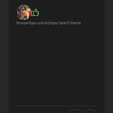
Grossartiges und witziges Spiel 5 Sterne
iedlicher Builds und Spielstile kombinieren: Werde gerissener Trickser
 Schwanz! Schuppen! Tentakel! NOCH MEHR BEINE!!!
 oder stirb beim Versuch.