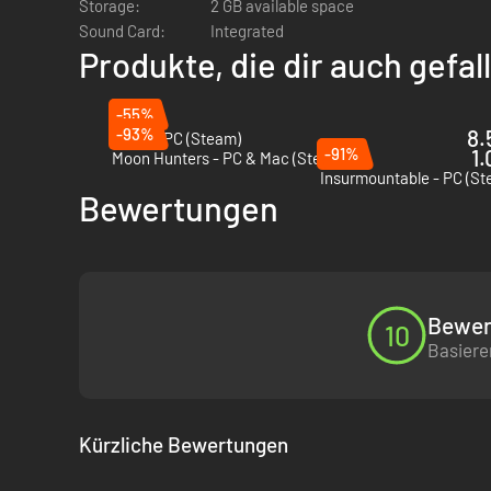
Storage:
2 GB available space
Sound Card:
Integrated
Produkte, die dir auch gefa
-55%
-93%
8.
Noita - PC (Steam)
-91%
1.
Moon Hunters - PC & Mac (Steam)
Insurmountable - PC (St
Bewertungen
Überwinde die Verkrabbung
Bewer
10
Wie jeder weiß, entwickelt sich jeder Organismus irgendwa
Basiere
Na, auf dich trifft das nicht zu. Wähle deinen Weg und de
Kürzliche Bewertungen