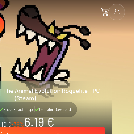
: The Animal Evolution Roguelite - PC
(Steam)
Produkt auf Lager
Digitaler Download
6.19 €
10 €
-38%