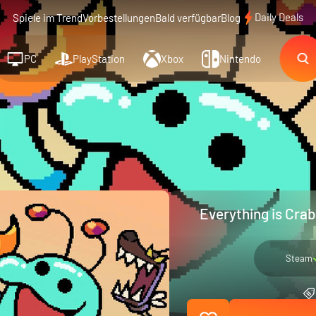
Daily Deals
Spiele im Trend
Vorbestellungen
Bald verfügbar
Blog
PC
PlayStation
Xbox
Nintendo
Everything is Crab
Steam