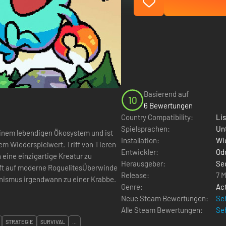
Basierend auf
10
6 Bewertungen
Country Compatibility:
Li
Spielsprachen:
Un
 einem lebendigen Ökosystem und ist
Installation:
Wie
em Wiederspielwert. Triff von Tieren
Entwickler:
Od
 eine einzigartige Kreatur zu
Herausgeber:
Se
fft auf moderne RoguelitesÜberwinde
Release:
7 
anismus irgendwann zu einer Krabbe.
Genre:
Ac
Neue Steam Bewertungen:
Seh
Alle Steam Bewertungen:
Seh
STRATEGIE
SURVIVAL
...