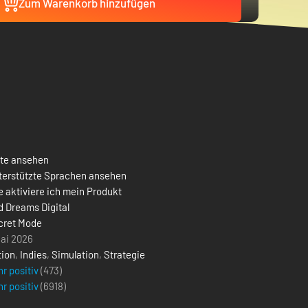
Zum Warenkorb hinzufügen
ste ansehen
terstützte Sprachen ansehen
 aktiviere ich mein Produkt
d Dreams Digital
cret Mode
Mai 2026
tion
,
Indies
,
Simulation
,
Strategie
r positiv
(473)
r positiv
(
6918
)