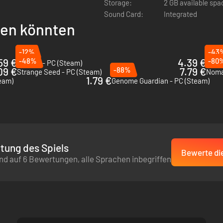
Storage:
2 GB available spa
Sound Card:
Integrated
llen könnten
-12%
-43
59 €
-48%
4.39 €
-80
Brotato - PC (Steam)
Achil
09 €
-88%
7.79 €
Strange Seed - PC (Steam)
Nomad
1.79 €
eam)
Genome Guardian - PC (Steam)
tung des Spiels
Bewerte die
nn zu einer Krabbe. Stimmt‘s?
nd auf 6 Bewertungen, alle Sprachen inbegriffen
ine Strategie, um die konvergente Evolution zu besiegen. Nimm das, Wi