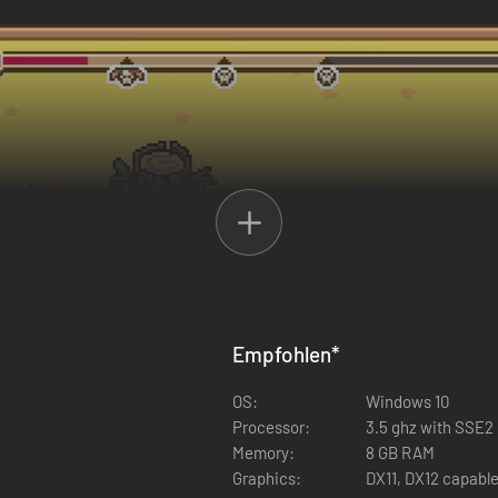
Empfohlen
*
OS:
Windows 10
Processor:
3.5 ghz with SSE2
Memory:
8 GB RAM
Graphics:
DX11, DX12 capabl