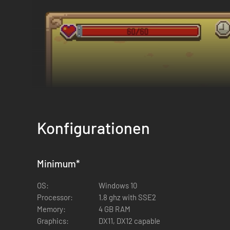
Konfigurationen
Minimum
*
OS:
Windows 10
Processor:
1.8 ghz with SSE2
Memory:
4 GB RAM
Graphics:
DX11, DX12 capable