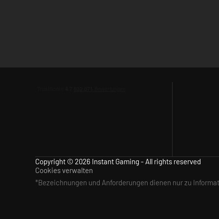
FEATURES
Copyright © 2026 Instant Gaming - All rights reserved
Cookies verwalten
Über 125 evolutionsbasierte Fähigkeiten
*Bezeichnungen und Anforderungen dienen nur zu Inform
Endlose Möglichkeiten und visuelle Kombination
Strategiebestimmende Evolutionen
Viele mögliche Strategien und Spielstile