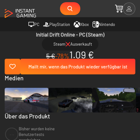
PC
PlayStation
Xbox
Nintendo
Initial Drift Online - PC (Steam)
Steam
Ausverkauft
1.09 €
5 €
-78%
Mailt mir, wenn das Produkt wieder verfügbar ist
Medien
Über das Produkt
Bisher wurden keine
--
Benutzertests
geschrieben