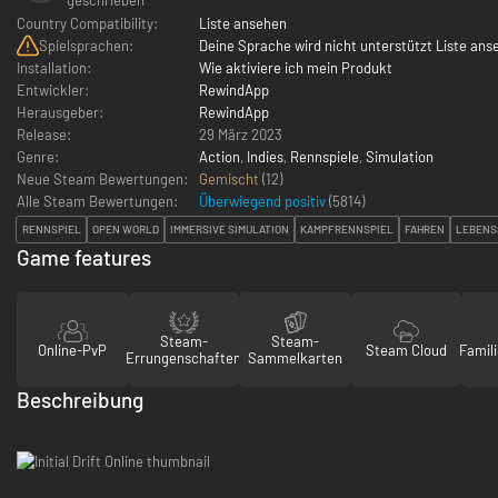
Country Compatibility:
Liste ansehen
Spielsprachen:
Deine Sprache wird nicht unterstützt Liste ans
Installation:
Wie aktiviere ich mein Produkt
Entwickler:
RewindApp
Herausgeber:
RewindApp
Release:
29 März 2023
Genre:
Action
,
Indies
,
Rennspiele
,
Simulation
Neue Steam Bewertungen:
Gemischt
(12)
Alle Steam Bewertungen:
Überwiegend positiv
(
5814
)
RENNSPIEL
OPEN WORLD
IMMERSIVE SIMULATION
KAMPFRENNSPIEL
FAHREN
LEBENS
Game features
Steam-
Steam-
Online-PvP
Steam Cloud
Famili
Errungenschaften
Sammelkarten
Beschreibung