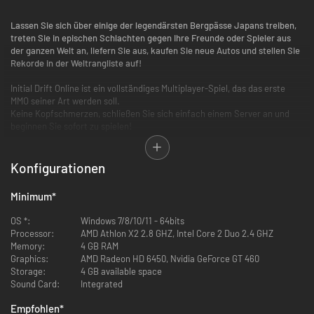
Lassen Sie sich über einige der legendärsten Bergpässe Japans treiben,
treten Sie in epischen Schlachten gegen Ihre Freunde oder Spieler aus
der ganzen Welt an, liefern Sie aus, kaufen Sie neue Autos und stellen Sie
Rekorde in der Weltrangliste auf!
Initial Drift Online ist ein vollständiges Multiplayer-Spiel, das das erste
MMO seiner Art werden soll.
Keine Kopfschmerzen, schließen Sie sich einfach einem Server an und
beginnen Sie sofort zu spielen!
Das Spiel hat eine halboffene Welt, die aus 3 legendären Schauplätzen
besteht:
Konfigurationen
-
Die Straße nach Irohazaka
Minimum
*
-
Der Berg Haruna
-
Der Berg Akagi
OS *:
Windows 7/8/10/11 - 64bits
Processor:
AMD Athlon X2 2.8 GHZ, Intel Core 2 Duo 2.4 GHZ
Memory:
4 GB RAM
Graphics:
AMD Radeon HD 6450, Nvidia GeForce GT 460
Storage:
4 GB available space
Sound Card:
Integrated
- Verdienen Sie Geld und Erfahrung mit Lieferungen!
Empfohlen
*