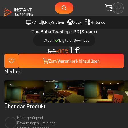
PC
PlayStation
Xbox
Nintendo
The Boba Teashop - PC (Steam)
Steam
Digitaler Download
1 €
5 €
-80%
Zum Warenkorb hinzufügen
Medien
Über das Produkt
Nicht genügend
--
Bewertungen, um einen
Score zu berechnen