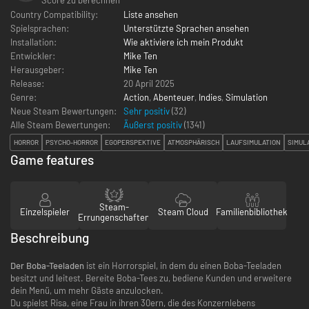
Country Compatibility:
Liste ansehen
Spielsprachen:
Unterstützte Sprachen ansehen
Installation:
Wie aktiviere ich mein Produkt
Entwickler:
Mike Ten
Herausgeber:
Mike Ten
Release:
20 April 2025
Genre:
Action
,
Abenteuer
,
Indies
,
Simulation
Neue Steam Bewertungen:
Sehr positiv
(32)
Alle Steam Bewertungen:
Äußerst positiv
(
1341
)
HORROR
PSYCHO-HORROR
EGOPERSPEKTIVE
ATMOSPHÄRISCH
LAUFSIMULATION
SIMUL
Game features
Steam-
Einzelspieler
Steam Cloud
Familienbibliothek
Errungenschaften
Beschreibung
Der Boba-Teeladen
ist ein Horrorspiel, in dem du einen Boba-Teeladen
besitzt und leitest. Bereite Boba-Tees zu, bediene Kunden und erweitere
dein Menü, um mehr Gäste anzulocken.
Du spielst Risa, eine Frau in ihren 30ern, die des Konzernlebens