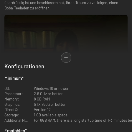
überdrüssig ist und beschlossen hat, ihren Traum zu verfolgen, einen
Boba-Teeladen zu eröffnen.
Konfigurationen
Minimum
*
OS:
Windows 10 or newer
Processor:
2.6 GHz or better
Als Besitzer eines Boba-Teeladens wirst du auf eine Vielzahl von Kunden
Memory:
8 GB RAM
treffen. Deine Aufgabe ist es, sie mit einem Lächeln zu begrüßen und ihre
Graphics:
GTX 750ti or better
Bestellungen aufzunehmen.
DirectX:
Version 12
Storage:
1 GB available space
Additional Notes:
For 8GB RAM, there is a long startup time of 1-3 minutes 
Empfohlen
*