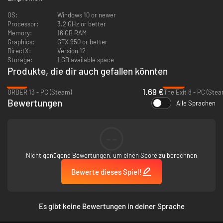
OS:
Windows 10 or newer
Processor:
3.2 GHz or better
Memory:
16 GB RAM
Graphics:
GTX 950 or better
DirectX:
Version 12
Storage:
1 GB available space
Produkte, die dir auch gefallen könnten
-81%
-25%
1.69 €
ORDER 13 - PC (Steam)
The Exit 8 - PC (Stea
Bewertungen
Alle Sprachen
Boba-Tee zuzubereiten ist einfach. Die Zutaten sind nur Milchtee und
Boba. Verschließe den Becher mit einem Deckel und serviere ihn mit
einem Strohhalm, damit die Boba-Perlen genossen werden können.
--
Nicht genügend Bewertungen, um einen Score zu berechnen
Bewerte dieses Spiel!
Es gibt keine Bewertungen in deiner Sprache