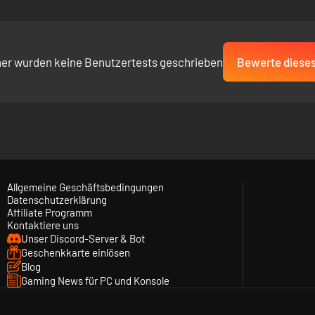
her wurden keine Benutzertests geschrieben
Bewerte dieses
Allgemeine Geschäftsbedingungen
Datenschutzerklärung
Affiliate Programm
Kontaktiere uns
Unser Discord-Server & Bot
Geschenkkarte einlösen
Blog
Gaming News für PC und Konsole
teckte Objekte und Pfade in der Umgebung aufzudecken. Finde verstec