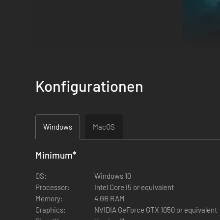
Konfigurationen
Windows
MacOS
In Farewell North schlüpfst du in die Rolle eines Border Co
Highlands inspirierten Inseln auf dieser atmosphärischen 
Minimum
*
Ein Funken Leben
OS:
Windows 10
Processor:
Intel Core i5 or equivalent
Memory:
4 GB RAM
Graphics:
NVIDIA GeForce GTX 1050 or equivalent