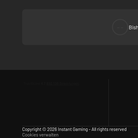
--
Bis
Löse Rätsel basierend auf Perspektive und Farbe, um vers
Copyright © 2026 Instant Gaming - All rights reserved
Cookies verwalten
Erkunde Land und Meer