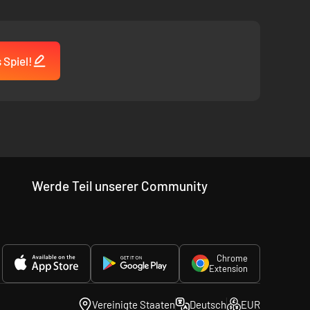
 Spiel!
Werde Teil unserer Community
Chrome
Extension
kte Wege, um die Geheimnisse der Inseln zu lüften.
Vereinigte Staaten
Deutsch
EUR