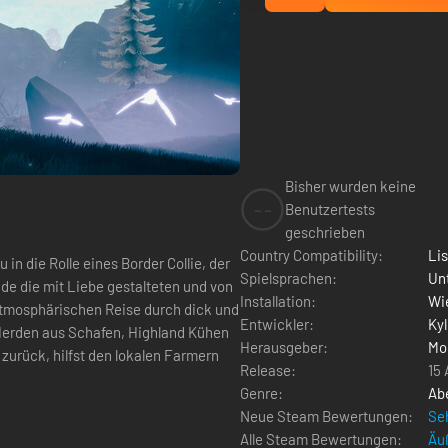
Bisher wurden keine
--
Benutzertests
geschrieben
Country Compatibility:
Li
Spielsprachen:
Un
de die mit Liebe gestalteten und von
Installation:
Wie
 atmosphärischen Reise durch dick und
Entwickler:
Ky
Herausgeber:
Mo
urück, hilfst den lokalen Farmern
Release:
15
Genre:
Ab
Neue Steam Bewertungen:
Seh
Alle Steam Bewertungen:
Äuß