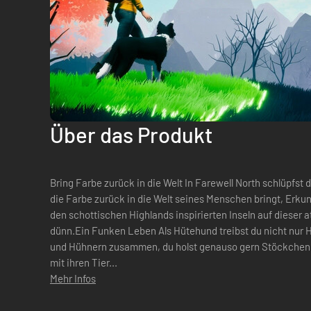
Über das Produkt
Bring Farbe zurück in die Welt In Farewell North schlüpfst du in die Rolle eines Border Collie, der
die Farbe zurück in die Welt seines Menschen bringt, Erkun
den schottischen Highlands inspirierten Inseln auf dieser
dünn.Ein Funken Leben Als Hütehund treibst du nicht nur Herden aus Schafen, Highland Kühen
und Hühnern zusammen, du holst genauso gern Stöckchen z
mit ihren Tier...
Mehr Infos