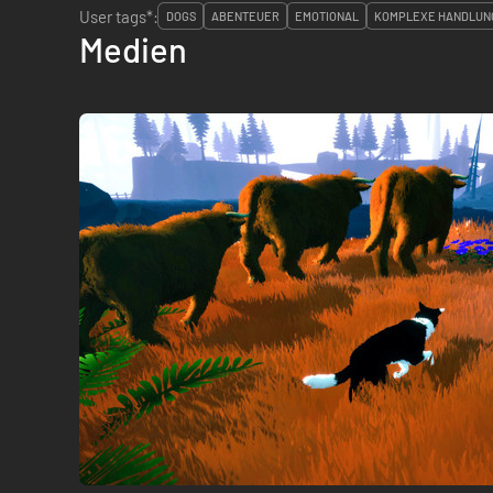
User tags*:
DOGS
ABENTEUER
EMOTIONAL
KOMPLEXE HANDLUN
Medien