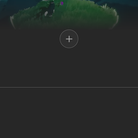
llie, der die Farbe zurück in die Welt seines Menschen bringt, Erkunde 
Reise durch dick und dünn.