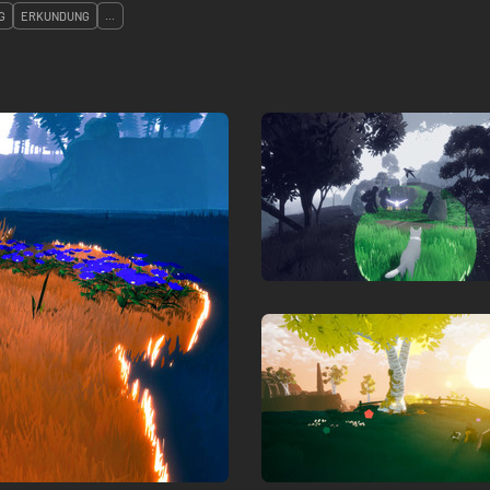
G
ERKUNDUNG
...