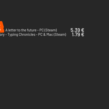
%
%
5.39 €
n: A letter to the future - PC (Steam)
1.79 €
ory - Typing Chronicles - PC & Mac (Steam)
urück, hilfst den lokalen Farmern mit ihren Tieren oder
eude ins Leben deines Menschen zurück.