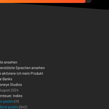
ste ansehen
terstützte Sprachen ansehen
 aktiviere ich mein Produkt
le Banks
oneye Studios
 August 2024
enteuer
,
Indies
r positiv
(11)
erst positiv
(
642
)