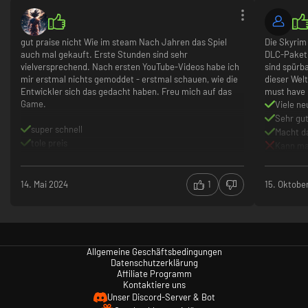
gut praise nicht Wie im steam Nach Jahren das Spiel
Die Skyrim
auch mal gekauft. Erste Stunden sind sehr
DLC-Paket.
vielversprechend. Nach ersten YouTube-Videos habe ich
sind spürba
mir erstmal nichts gemoddet - erstmal schauen, wie die
dieser Wel
Entwickler sich das gedacht haben. Freu mich auf das
must have 
Game.
Viele ne
Sehr gu
super schnell
Macht d
tole preis
Kann ma
beste webseite
Kontoz
.
.
14. Mai 2024
1
15. Oktobe
.
Allgemeine Geschäftsbedingungen
Datenschutzerklärung
Affiliate Programm
Kontaktiere uns
Unser Discord-Server & Bot