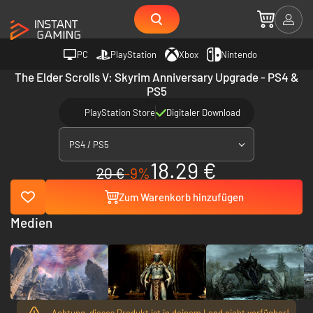
PC
PlayStation
Xbox
Nintendo
The Elder Scrolls V: Skyrim Anniversary Upgrade - PS4 &
PS5
PlayStation Store
Digitaler Download
PS4 / PS5
18.29 €
20 €
-9%
Zum Warenkorb hinzufügen
Medien
Achtung, dieses Produkt ist in deinem Land nicht verfügbar!