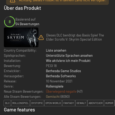
Über das Produkt
Basierend auf
8
54 Bewertungen
Dieses DLC benötigt das Basis Spiel The
Elder Scrolls V: Skyrim Special Edition
Country Compatibility:
Liste ansehen
Spielsprachen:
Unterstützte Sprachen ansehen
Installation:
Wie aktiviere ich mein Produkt
Bewertung:
PEGI 18
Entwickler:
Bethesda Game Studios
Herausgeber:
Bethesda Softworks
Release:
10 November 2021
Genre:
Rollenspiele
Neue Steam Bewertungen:
Überwiegend negativ
(47)
Alle Steam Bewertungen:
Gemischt
(
8090
)
DLC
ROLLENSPIEL
DYSTOPIE
OPEN WORLD
FANTASY
GEWALT
ABENTEUER
HUMOR
Game features