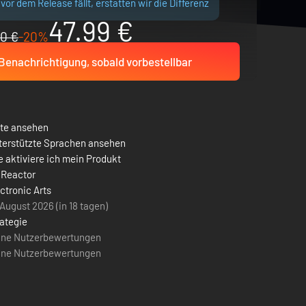
vor dem Release fällt, erstatten wir die Differenz
47.99 €
0 €
-20%
Benachrichtigung, sobald vorbestellbar
ste ansehen
terstützte Sprachen ansehen
 aktiviere ich mein Produkt
 Reactor
ctronic Arts
August 2026 (in 18 tagen)
ategie
ine Nutzerbewertungen
ine Nutzerbewertungen