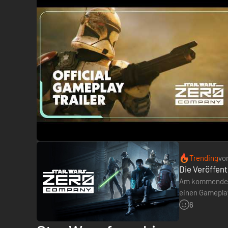
All rights reserved.
Trending
vo
Die Veröffen
Am kommenden 
einen Gameplay
Überraschung 
6