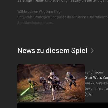
Befehlige in einer kinoreifen Originalstory die besten Age
Wähle deinen Weg zum Sieg
Entwickle Strategien und passe dich in deiner Operations
Spieldurchgang anders.
Bestreite taktische Star-Wars-Kämpfe
Entsende ein Agententeam, das sich aus verschiedenen A
deine Gegner zu überlisten und zu besiegen.
News zu diesem Spiel
Schaffe eine enge Verbindung zu deinem Trupp
Verbessere die Fähigkeiten deines Trupps, indem du ihn i
Niederlage ausmachen können.
vor 5 Tagen
Star Wars Ze
Personalisiere deinen Kampf
Am 27. August 
Bestimme Kampfspezialisierung und Aussehen von Hawks, e
bekommen. Tats
Spielweise an.
Philipp“ von d
2
*Es gelten Bedingungen und Beschränkungen. Weitere Inf
Lucasfilm, STAR WARS and related properties are trademarks