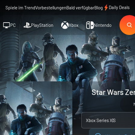
Daily Deals
Spiele im Trend
Vorbestellungen
Bald verfügbar
Blog
PC
PlayStation
Xbox
Nintendo
Star Wars Ze
Xbox Series X|S