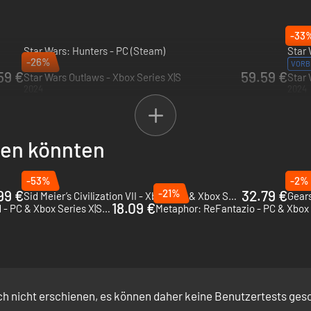
-33
Star Wars: Hunters - PC (Steam)
Star 
-26%
2026
VORB
59 €
59.59 €
Star Wars Outlaws - Xbox Series X|S
Star 
2024
2024
llen könnten
-53%
-2%
99 €
-21%
32.79 €
Sid Meier’s Civilization VII - Xbox One & Xbox Series X|S
Gears
18.09 €
Age of Mythology: Retold - PC & Xbox Series X|S (Microsoft Store)
och nicht erschienen, es können daher keine Benutzertests ge