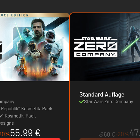
Standard Auflage
Company
Star Wars Zero Company
r Republik"-Kosmetik-Pack
iv"-Kosmetik-Pack
Designs
55.99 €
47
20%
-20%
60 €