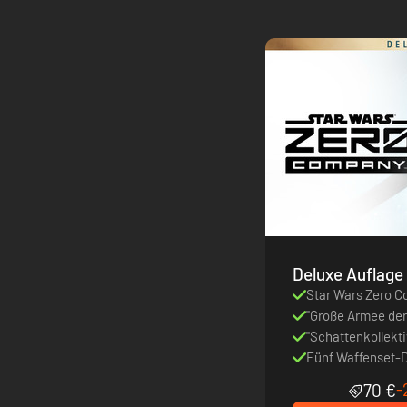
Deluxe Auflage
Star Wars Zero 
"Große Armee de
"Schattenkollekt
Fünf Waffenset-
-
70 €