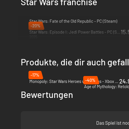
Star Wars franchise
Star Wars: Fate of the Old Republic - PC (Steam)
-20%
2026
15.
Star Wars: Episode I: Jedi Power Battles - PC (Steam)
2025
Produkte, die dir auch gefa
-17%
-40%
24.
Monopoly: Star Wars Heroes vs. Villains - Xbox Series X|S
Bewertungen
Das Spiel ist n