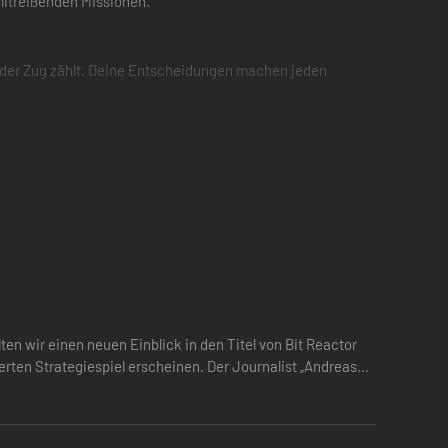
 mitreißenden Missionen.
jeder Zug zählt. Deine Entscheidungen machen jeden
le aus einem Arsenal taktischer Fähigkeiten aus, um
igeschaltet, die den Unterschied zwischen Sieg und
en wir einen neuen Einblick in den Titel von Bit Reactor
eren Aussehen, Ausrüstung und Fähigkeiten an deine
ten Strategiespiel erscheinen. Der Journalist „Andreas
ny/disclaimers erhältlich.
lm Ltd. and/or its affiliates. © & TM 2026 Lucasfilm Ltd.