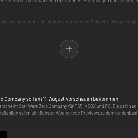
nten der Galaxis bei taktischen Operationen, Ermittlungen und anderen
basis und auf einem sich ständig verändernden Schlachtfeld an, denn 
rchetypen wie Schurken, Astromechs oder Jedi zusammensetzt und wäh
n Missionen einsetzt. Durch Teamwork werden neue Kampfsynergien fre
ro Company soll am 11. August Vorschauen bekommen
erscheint Star Wars Zero Company für PS5, XBOX und PC. Bis dahin sollt
rstelle dein Team mit typischen Star-Wars-Charakteren und passe d
ächlich sollen ab nächster Woche neue Previews zu dem rundenbasier
er Website…
ormationen sind unter https://www.ea.com/games/starwars/zero-compa
 and/or copyrights, in the United States in other countries, of Lucasfi