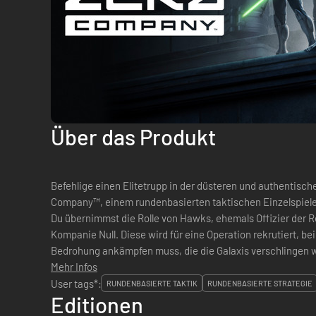
Über das Produkt
Befehlige einen Elitetrupp in der düsteren und authentis
Company™, einem rundenbasierten taktischen Einzelspieler-
Du übernimmst die Rolle von Hawks, ehemals Offizier der Re
Kompanie Null. Diese wird für eine Operation rekrutiert, b
Bedrohung ankämpfen muss, die die Galaxis verschlingen w
Mehr Infos
Weg stellt. Führe die besten Agenten...
User tags*:
RUNDENBASIERTE TAKTIK
RUNDENBASIERTE STRATEGIE
Editionen