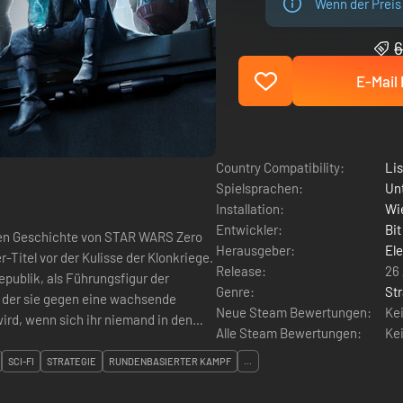
Wenn der Preis 
6
E-Mail 
Country Compatibility:
Li
Spielsprachen:
Un
Installation:
Wie
Entwickler:
Bit
chen Geschichte von STAR WARS Zero
Herausgeber:
Ele
Titel vor der Kulisse der Klonkriege.
Release:
26 
publik, als Führungsfigur der
Genre:
Str
ei der sie gegen eine wachsende
Neue Steam Bewertungen:
Ke
ird, wenn sich ihr niemand in den
Alle Steam Bewertungen:
Ke
SCI-FI
STRATEGIE
RUNDENBASIERTER KAMPF
...