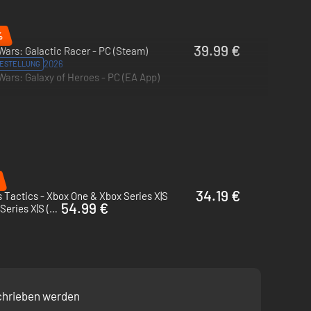
%
39.99 €
Wars: Galactic Racer - PC (Steam)
2026
ESTELLUNG
Wars: Galaxy of Heroes - PC (EA App)
34.19 €
 Tactics - Xbox One & Xbox Series X|S
54.99 €
Metaphor: ReFantazio - PC & Xbox Series X|S (Microsoft Store)
schrieben werden