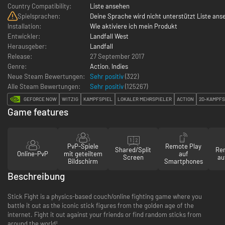
Country Compatibility:
Liste ansehen
Spielsprachen:
Deine Sprache wird nicht unterstützt Liste ans
Installation:
Wie aktiviere ich mein Produkt
Entwickler:
Landfall West
Herausgeber:
Landfall
Release:
27 September 2017
Genre:
Action
,
Indies
Neue Steam Bewertungen:
Sehr positiv
(322)
Alle Steam Bewertungen:
Sehr positiv
(
125267
)
GEFORCE NOW
WITZIG
KAMPFSPIEL
LOKALER MEHRSPIELER
ACTION
2D-KAMPFS
Game features
PvP-Spiele
Remote Play
Shared/Split
Re
Online-PvP
mit geteiltem
auf
Screen
au
Bildschirm
Smartphones
Beschreibung
Stick Fight is a physics-based couch/online fighting game where you
battle it out as the iconic stick figures from the golden age of the
internet. Fight it out against your friends or find random sticks from
around the world!