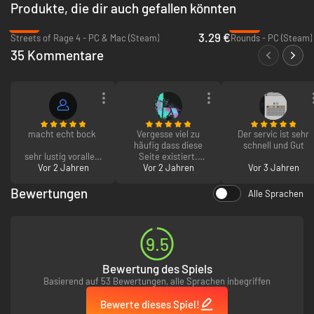
Produkte, die dir auch gefallen könnten
-87%
-58%
3.29 €
Streets of Rage 4 - PC & Mac (Steam)
Rounds - PC (Steam)
35 Kommentare
macht echt bock
Vergesse viel zu
Der servic ist sehr
häufig dass diese
schnell und Gut
sehr lustig vorallem
Seite existiert.
mit freunden aber
Vor 2 Jahren
Service hat bisher
Vor 2 Jahren
Vor 3 Jahren
auch aleine nice und
immer problemlos
echt gute sounds
und schnell
Bewertungen
Alle Sprachen
funktioniert. Konnte
hierdurch bestimmt
schon über 100€
oder mindestens 50€
9.5
sparen. Danke, dass
ihr existiert!
Bewertung des Spiels
Basierend auf 53 Bewertungen, alle Sprachen inbegriffen
Bewerte dieses Spiel!