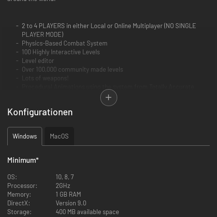
2 to 4 PLAYERS in either Local or Online Multiplayer (NO SINGLE
PLAYER MODE)
Physics-Based Combat System
100 Highly Interactive Levels
Level editor
Over 100,000 community made levels
Lots of weapons!
Procedural Animations using the system from Totally Accurate
Battle Simulator
Konfigurationen
Windows
MacOS
Minimum
*
OS:
10, 8, 7
Processor:
2GHz
Memory:
1 GB RAM
DirectX:
Version 9.0
Storage:
400 MB available space