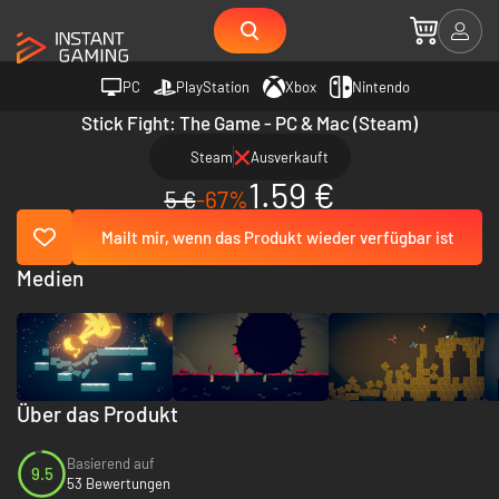
PC
PlayStation
Xbox
Nintendo
Stick Fight: The Game - PC & Mac (Steam)
Steam
Ausverkauft
1.59 €
5 €
-67%
Mailt mir, wenn das Produkt wieder verfügbar ist
Medien
Über das Produkt
Basierend auf
9.5
53 Bewertungen