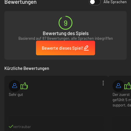
Bewertungen
Alle Sprachen
9
Bewertung des Spiels
Basierend auf 87 Bewertungen, alle Sprachen inbegriffen
Bewerte dieses Spiel!
Kürzliche Bewertungen
Sehr gut
Der zuerst 
gefühlt 5 
support, d
vertraubar