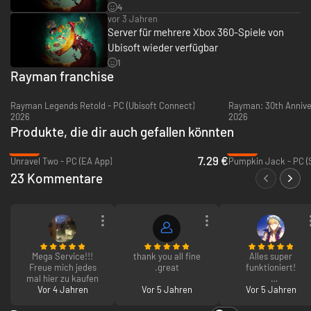
4
System bieten zu können. Die preisgekrönte Grafik von Rayman geht in
vor 3 Jahren
die nächste Runde.
Server für mehrere Xbox 360-Spiele von
Ubisoft wieder verfügbar
Das preisgekrönte Team ist zurück:
Das legendäre Team von kreativen Künstlern, Designern und Komponisten
1
hat sich wieder zusammengetan, um neue Welten, neue Charaktere und
Rayman franchise
einen neuen Soundtrack zu schaffen.
Rayman Legends Retold - PC (Ubisoft Connect)
Rayman: 30th Anniver
2026
2026
Produkte, die dir auch gefallen könnten
-64%
-95%
7.29 €
Unravel Two - PC (EA App)
Pumpkin Jack - PC (
23 Kommentare
Mega Service!!!
thank you all fine
Alles super
Freue mich jedes
.great
funktioniert!
mal hier zu kaufen
Vor 4 Jahren
Vor 5 Jahren
Und schnell auch
Vor 5 Jahren
noch