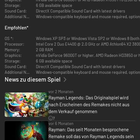
seinen klassischen Charakter (Rayman oder seine Freunde)
Storage:
6 GB available space
weitersteuert.
Sound Card:
DirectX Compatible Sound Card with latest drivers
Additional Notes:
Windows-compatible keyboard and mouse required, optional
Online-Herausforderungen:
Spieler können sich mit ihren Freunden verbinden und sich mit ihnen in
Empfohlen
*
einer Vielzahl von abwechslungsreichen Herausforderungen messen, bei
denen Geschicklichkeit und Schnelligkeit auf die Probe gestellt werden.
OS *:
Windows XP SP3 or Windows Vista SP2 or Windows 8 (both 
Auf internationalen Ranglisten kann die eigene Leistung mit Spielern aus
Processor:
Intel Core 2 Duo E4400 @ 2.0 GHz or AMD Athlon64 X2 38
aller Welt gemessen werden.
Memory:
2 GB RAM
Graphics:
nVidia GeForce 9600GT or higher, AMD Radeon HD3850 or h
Rayman rockt!
Storage:
6 GB available space
Timing und Rhythmus sind der Schlüssel zu den musikalischen Heraus-
Sound Card:
DirectX Compatible Sound Card with latest drivers
forderungen. Man muss im Takt der Trommeln springen, synchron zum
Additional Notes:
Windows-compatible keyboard and mouse required, optional
Bass zuschlagen und sogar Gitarrensaiten zum richtigen Zeitpunkt
News zu diesem Spiel
zupfen.
vor 2 Monaten
3D Boss-Kämpfe:
Rayman Legends: Das Originalspiel wird
Die Bosse haben einen großen Vorteil gegenüber Raymans Bande ... eine
nach Erscheinen des Remakes nicht aus
zusätzliche Dimension! Drachen und andere epische Kreaturen können
von allen Seiten angreifen, also müssen Spieler sehr klug agieren, um sie
dem Verkauf genommen
zu besiegen.
7
vor 6 Monaten
Weiterentwicklung der UbiArt-Engine:
Rayman: Das seit Monaten besprochene
Die Fähigkeiten der UbiArt-Engine wurden erweitert, um nun auch 3D-
Remake soll das von Rayman Legends sein
Gameplay-Elemente, ein neues Lichtdesign und ein neues Rendering-