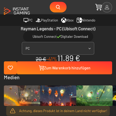
PC
PlayStation
Xbox
Nintendo
Rayman Legends - PC (Ubisoft Connect)
Ubisoft Connect
Digitaler Download
PC
11.89 €
20 €
-41%
Zum Warenkorb hinzufügen
Medien
Achtung, dieses Produkt ist in deinem Land nicht verfügbar!