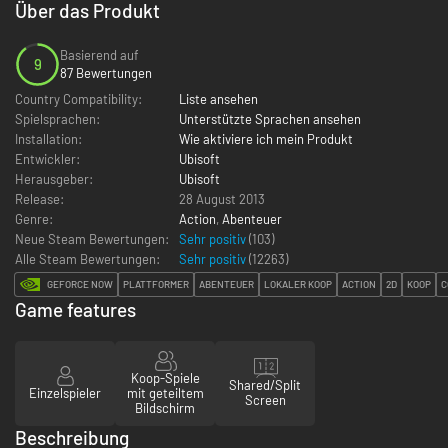
Über das Produkt
Basierend auf
9
87 Bewertungen
Country Compatibility:
Liste ansehen
Spielsprachen:
Unterstützte Sprachen ansehen
Installation:
Wie aktiviere ich mein Produkt
Entwickler:
Ubisoft
Herausgeber:
Ubisoft
Release:
28 August 2013
Genre:
Action
,
Abenteuer
Neue Steam Bewertungen:
Sehr positiv
(103)
Alle Steam Bewertungen:
Sehr positiv
(
12263
)
GEFORCE NOW
PLATTFORMER
ABENTEUER
LOKALER KOOP
ACTION
2D
KOOP
C
Game features
Koop-Spiele
Shared/Split
Einzelspieler
mit geteiltem
Screen
Bildschirm
Beschreibung