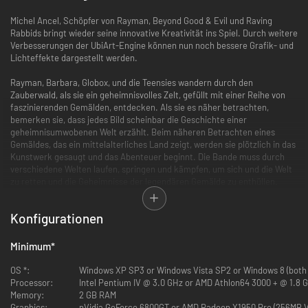
Michel Ancel, Schöpfer von Rayman, Beyond Good & Evil und Raving
Rabbids bringt wieder seine innovative Kreativität ins Spiel. Durch weitere
Verbesserungen der UbiArt-Engine können nun noch bessere Grafik- und
Lichteffekte dargestellt werden.
Rayman, Barbara, Globox, und die Teensies wandern durch den
Zauberwald, als sie ein geheimnisvolles Zelt, gefüllt mit einer Reihe von
faszinierenden Gemälden, entdecken. Als sie es näher betrachten,
bemerken sie, dass jedes Bild scheinbar die Geschichte einer
geheimnisumwobenen Welt erzählt. Beim näheren Betrachten eines
Gemäldes, das ein mittelalterliches Land zeigt, werden sie plötzlich in das
Kunstwerk gesaugt und das Abenteuer beginnt. Die Bande muss durch
verschiedene Welten laufen, springen und kämpfen, um sich und die Welt
zu retten und die Geheimnisse der legendären Gemälde zu enthüllen.
Besondere Merkmale
Konfigurationen
4-Spieler Koop:
Bis zu vier Spieler können gleichzeitig spielen. Das Spiel wird auch dann
Minimum
*
ohne Unterbrechung fortgeführt, wenn jemand das Spiel verlässt oder
beitritt.
OS *:
Windows XP SP3 or Windows Vista SP2 or Windows 8 (both 
Processor:
Intel Pentium IV @ 3.0 GHz or AMD Athlon64 3000 + @ 1.8 
Automatischer-Murfy-Modus:
Memory:
2 GB RAM
Per Knopfdruck kann der Spieler Murfy Befehle geben, während er selbst
Graphics:
nVidia GeForce 6800GT or AMD Radeon X1950 Pro (256MB V