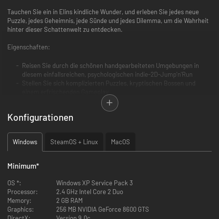
Tauchen Sie ein in Elins kindliche Wunder, und erleben Sie jedes neue
Puzzle, jedes Geheimnis, jede Sünde und jedes Dilemma, um die Wahrheit
hinter dieser Schattenwelt zu entdecken.
Eigenschaften:
Reisen Sie durch die schönen handgearbeiteten Umgebungen in
diesem einfallsreichen, psychologischen indie-2D-Jump'n'Run
Stellen Sie sich komplizierten Puzzles, kryptischen Bossen und
einem erfrischenden Gameplay
Stellen Sie sich den sieben Todsünden, Geheimnissen, Dilemmata
und atmosphärischen Perspektiven
Konfigurationen
Entdecken Sie diese reiche und geheimnisvolle Welt der Silhouetten
mit einem epischen Original-Soundtrack
Begeben Sie sich auf eine tief bewegende persönliche Reise der
Windows
SteamOS + Linux
MacOS
Hoffnung…
Minimum
*
OS *:
Windows XP Service Pack 3
Processor:
2.4 GHz Intel Core 2 Duo
Memory:
2 GB RAM
Graphics:
256 MB NVIDIA GeForce 8600 GTS
DirectX:
Version 9.0c