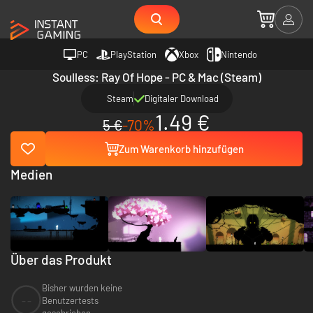
PC
PlayStation
Xbox
Nintendo
Soulless: Ray Of Hope - PC & Mac (Steam)
Steam
Digitaler Download
1.49 €
5 €
-70%
Zum Warenkorb hinzufügen
Medien
Über das Produkt
Bisher wurden keine
--
Benutzertests
geschrieben