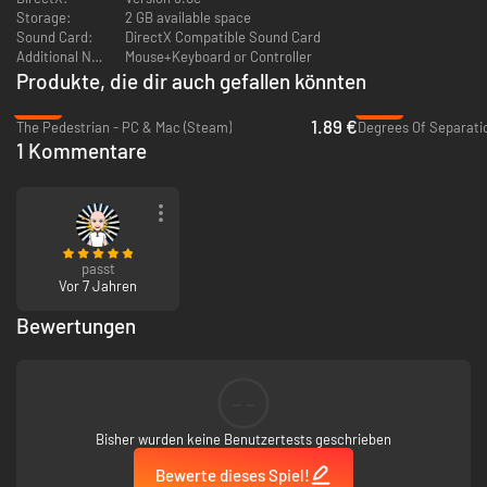
Storage:
2 GB available space
Sound Card:
DirectX Compatible Sound Card
Additional Notes:
Mouse+Keyboard or Controller
Produkte, die dir auch gefallen könnten
-90%
-92%
1.89 €
The Pedestrian - PC & Mac (Steam)
Degrees Of Separatio
1 Kommentare
passt
Vor 7 Jahren
Bewertungen
--
Bisher wurden keine Benutzertests geschrieben
Bewerte dieses Spiel!