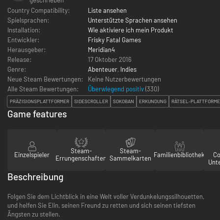
Country Compatibility:
Liste ansehen
Spielsprachen:
Unterstützte Sprachen ansehen
Installation:
Wie aktiviere ich mein Produkt
Entwickler:
Frisky Fatal Games
Herausgeber:
Meridian4
Release:
17 Oktober 2016
Genre:
Abenteuer
,
Indies
Neue Steam Bewertungen:
Keine Nutzerbewertungen
Alle Steam Bewertungen:
Überwiegend positiv
(
330
)
PRÄZISIONSPLATTFORMER
SIDESCROLLER
SOKOBAN
ERKUNDUNG
RÄTSEL-PLATTFORM
Game features
Steam-
Steam-
Einzelspieler
Familienbibliothek
Co
Errungenschaften
Sammelkarten
Unt
Beschreibung
Folgen Sie dem Lichtblick in eine Welt voller Verdunkelungssilhouetten,
und helfen Sie Elin, seinen Freund zu retten und sich seinen tiefsten
Ängsten zu stellen.