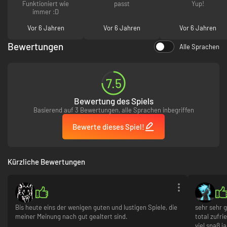
Funktioniert wie
passt
Yup!
immer :D
Vor 6 Jahren
Vor 6 Jahren
Vor 6 Jahren
Bewertungen
Alle Sprachen
7.5
Bewertung des Spiels
Basierend auf 3 Bewertungen, alle Sprachen inbegriffen
Bewerte dieses Spiel!
Kürzliche Bewertungen
Bis heute eins der wenigen guten und lustigen Spiele, die
sehr sehr 
meiner Meinung nach gut gealtert sind.
total zufr
viel spaß j