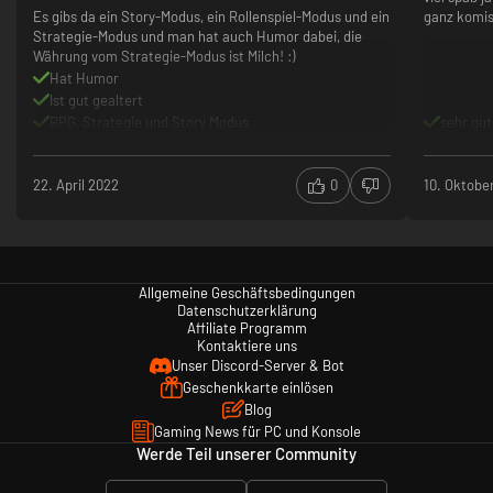
Es gibs da ein Story-Modus, ein Rollenspiel-Modus und ein
ganz komis
Strategie-Modus und man hat auch Humor dabei, die
Währung vom Strategie-Modus ist Milch! :)
Hat Humor
Ist gut gealtert
RPG, Strategie und Story Modus
sehr gut
22. April 2022
0
10. Oktobe
Allgemeine Geschäftsbedingungen
Datenschutzerklärung
Affiliate Programm
Kontaktiere uns
Unser Discord-Server & Bot
Geschenkkarte einlösen
Blog
Gaming News für PC und Konsole
Werde Teil unserer Community