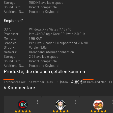
Shader Unterstützung
Storage:
1500 MB available space
komfortabler Editor zum Erstellen eigener Maps und Level
Sound Card:
DirectX compatible
brandneuer, atmosphärischer Soundtrack mit über 75 Musikstücken
Additional Notes:
Mouse and Keyboard
Empfohlen
*
OS *:
Windows XP / Vista / 7 / 8 / 10
Processor:
Intel/AMD Single Core CPU with 2.0 GHz
Memory:
1 GB RAM
Graphics:
Per-Pixel-Shader 2.0 support and 256 MB
DirectX:
Version 9.0c
Network:
Broadband Internet connection
Storage:
2 GB available space
Sound Card:
DirectX compatible
Additional Notes:
Mouse and Keyboard
Produkte, die dir auch gefallen könnten
-76%
-93%
4.89 €
Thronebreaker: The Witcher Tales - PC (Steam)
Of Orcs And Men - PC
4 Kommentare