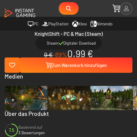
PC
PlayStation
Xbox
Nintendo
KnightShift - PC & Mac (Steam)
Steam
Digitaler Download
0.99 €
9 €
-89%
Zum Warenkorb hinzufügen
Medien
Über das Produkt
Basierend auf
7.5
3 Bewertungen