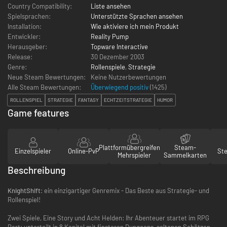
Country Compatibility:
Liste ansehen
Spielsprachen:
Unterstützte Sprachen ansehen
Installation:
Wie aktiviere ich mein Produkt
Entwickler:
Reality Pump
Herausgeber:
Topware Interactive
Release:
30 Dezember 2003
Genre:
Rollenspiele
,
Strategie
Neue Steam Bewertungen:
Keine Nutzerbewertungen
Alle Steam Bewertungen:
Überwiegend positiv
(
1425
)
ROLLENSPIEL
STRATEGIE
FANTASY
ECHTZEITSTRATEGIE
HUMOR
Game features
Plattformübergreifender
Steam-
Einzelspieler
Online-PvP
St
Mehrspieler
Sammelkarten
Beschreibung
KnightShift
: ein einzigartiger Genremix - Das Beste aus Strategie- und
Rollenspiel!
Zwei Spiele, Eine Story und Acht Helden: Ihr Abenteuer startet im RPG
Part: unterteilt in 8 Kapitel mit finsteren Dungeons, seltenen Schätzen,