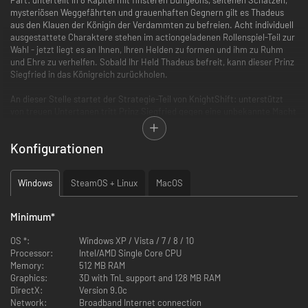
mysteriösen Weggefährten und grauenhaften Gegnern gilt es Thadeus
aus den Klauen der Königin der Verdammten zu befreien. Acht individuell
ausgestattete Charaktere stehen im actiongeladenen Rollenspiel-Teil zur
Wahl - jetzt liegt es an Ihnen, Ihren Helden zu formen und ihm zu Ruhm
und Ehre zu verhelfen. Sobald Ihr Held Thadeus befreit, kann dieser Prinz
Siegfried in das Königreich zurückholen.
An dieser Stelle startet der Strategie-Teil von KnightShift: unterstützt
von treuen Untertanen tritt Prinz Siegfried gegen eine unbekannte Macht
an - die Macht des Bösen! Darüber hinaus stehen unermüdlichen
Abenteurern ein umfangreicher Multiplayer-Modus sowie zahlreiche
Konfigurationen
Skirmish-Karten zur Verfügung. Ein brandneuer atmosphärischer
Soundtrack tut das Übrige, um Sie für zahllose Stunden an den
Bildschirm zu fesseln.
Windows
SteamOS + Linux
MacOS
FEATURES:
Minimum
*
Zwei Spiele [RTS/RPG-Mix und Action RPG] in Einem und eine
fesselnde Storyline bieten über 300 Stunden Spielspass
OS *:
Windows XP / Vista / 7 / 8 / 10
Skirmish RPG und RTS Modus mit über 25 Zusatzkarten
Processor:
Intel/AMD Single Core CPU
umfangreicher Multiplayermodus über LAN oder EarthNET für bis zu
Memory:
512 MB RAM
8 Spieler, Ligenunterstützung
Graphics:
3D with TnL support and 128 MB RAM
Über 2.000 verschiedene Rüstungen, Waffen und Zaubersprüche
DirectX:
Version 9.0c
revolutionäre Grafik – das erste Spiel mit vollständiger Per-Pixel-
Network:
Broadband Internet connection