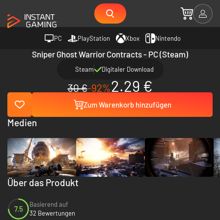
PC
PlayStation
Xbox
Nintendo
Sniper Ghost Warrior Contracts - PC (Steam)
Steam
Digitaler Download
2.29 €
30 €
-92%
Zum Warenkorb hinzufügen
Medien
Über das Produkt
Basierend auf
7.5
32 Bewertungen