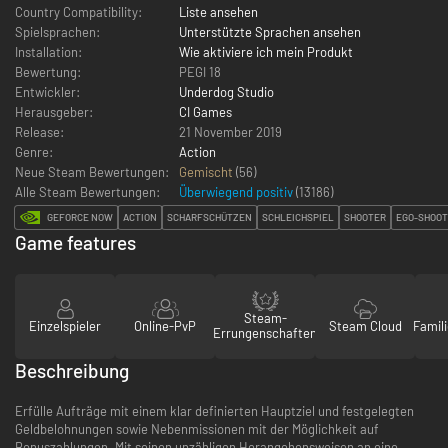
Country Compatibility:
Liste ansehen
Spielsprachen:
Unterstützte Sprachen ansehen
Installation:
Wie aktiviere ich mein Produkt
Bewertung:
PEGI 18
Entwickler:
Underdog Studio
Herausgeber:
CI Games
Release:
21 November 2019
Genre:
Action
Neue Steam Bewertungen:
Gemischt
(56)
Alle Steam Bewertungen:
Überwiegend positiv
(
13186
)
GEFORCE NOW
ACTION
SCHARFSCHÜTZEN
SCHLEICHSPIEL
SHOOTER
EGO-SHOO
Game features
Steam-
Einzelspieler
Online-PvP
Steam Cloud
Famili
Errungenschaften
Beschreibung
Erfülle Aufträge mit einem klar definierten Hauptziel und festgelegten
Geldbelohnungen sowie Nebenmissionen mit der Möglichkeit auf
Bonuszahlungen. Mit seinen unzähligen Herangehensweisen an eine