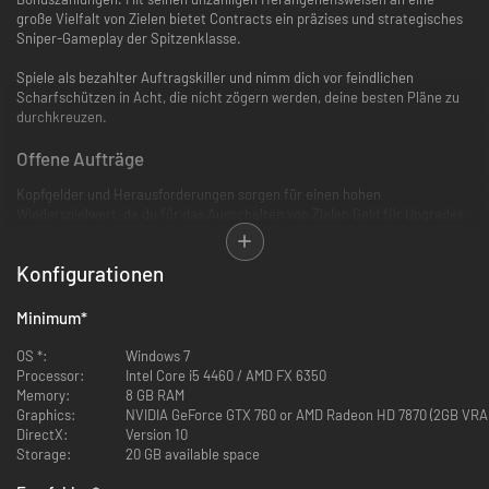
große Vielfalt von Zielen bietet Contracts ein präzises und strategisches
Sniper-Gameplay der Spitzenklasse.
Spiele als bezahlter Auftragskiller und nimm dich vor feindlichen
Scharfschützen in Acht, die nicht zögern werden, deine besten Pläne zu
durchkreuzen.
Offene Aufträge
Kopfgelder und Herausforderungen sorgen für einen hohen
Wiederspielwert, da du für das Ausschalten von Zielen Geld für Upgrades
erhältst.
Konfigurationen
Ein brandneues dynamisches Fadenkreuzsystem
Minimum
*
Die realistischste und intensivste Scharfschützenerfahrung.
OS *:
Windows 7
Processor:
Intel Core i5 4460 / AMD FX 6350
Memory:
8 GB RAM
Graphics:
NVIDIA GeForce GTX 760 or AMD Radeon HD 7870 (2GB VRA
Aufwertbare AR-Maske
DirectX:
Version 10
Storage:
20 GB available space
Scanne die Umgebung und hebe Schwächen oder wichtige Gegenstände
hervor.