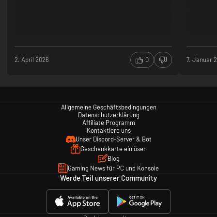
2. April 2026
0
7. Januar 
Allgemeine Geschäftsbedingungen
Datenschutzerklärung
Affiliate Programm
Kontaktiere uns
Unser Discord-Server & Bot
Geschenkkarte einlösen
Blog
Gaming News für PC und Konsole
Werde Teil unserer Community