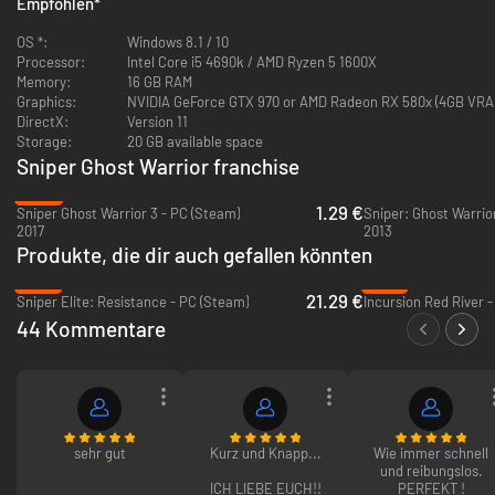
Empfohlen
*
OS *:
Windows 8.1 / 10
Processor:
Intel Core i5 4690k / AMD Ryzen 5 1600X
Ein Arsenal an neuen Gadgets
Memory:
16 GB RAM
Graphics:
NVIDIA GeForce GTX 970 or AMD Radeon RX 580x (4GB VRA
Nutze unter anderem Drohnen, ferngesteuerte Geschütztürme und
DirectX:
Version 11
Gasgranaten. Beweise deine Stealth-Skills, schalte deine Feinde lautlos
Storage:
20 GB available space
aus und werde für einen strategischen Spielstil belohnt.
Sniper Ghost Warrior franchise
-94%
1.29 €
Sniper Ghost Warrior 3 - PC (Steam)
Sniper: Ghost Warrior
Stelle dich der brutalen Wildnis Sibiriens
2017
2013
Produkte, die dir auch gefallen könnten
Kämpfe in schneebedeckten Bergen, üppigen Wäldern und versteckten
Geheimbasen ums Überleben.
-57%
-47%
21.29 €
Sniper Elite: Resistance - PC (Steam)
Incursion Red River 
44 Kommentare
sehr gut
Kurz und Knapp...
Wie immer schnell
und reibungslos.
ICH LIEBE EUCH!!
PERFEKT !