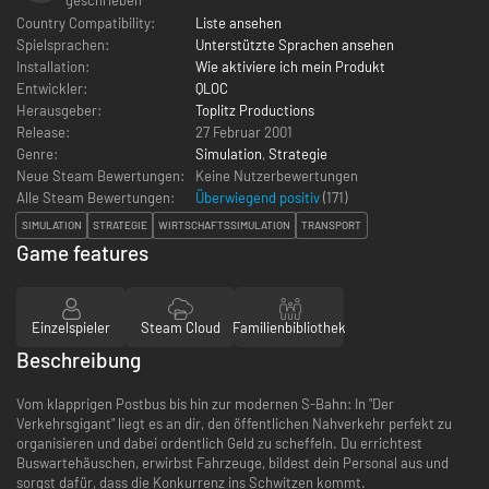
Country Compatibility:
Liste ansehen
Spielsprachen:
Unterstützte Sprachen ansehen
Installation:
Wie aktiviere ich mein Produkt
Entwickler:
QLOC
Herausgeber:
Toplitz Productions
Release:
27 Februar 2001
Genre:
Simulation
,
Strategie
Neue Steam Bewertungen:
Keine Nutzerbewertungen
Alle Steam Bewertungen:
Überwiegend positiv
(
171
)
SIMULATION
STRATEGIE
WIRTSCHAFTSSIMULATION
TRANSPORT
Game features
Einzelspieler
Steam Cloud
Familienbibliothek
Beschreibung
Vom klapprigen Postbus bis hin zur modernen S-Bahn: In "Der
Verkehrsgigant" liegt es an dir, den öffentlichen Nahverkehr perfekt zu
organisieren und dabei ordentlich Geld zu scheffeln. Du errichtest
Buswartehäuschen, erwirbst Fahrzeuge, bildest dein Personal aus und
sorgst dafür, dass die Konkurrenz ins Schwitzen kommt.