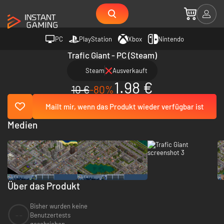
PC
PlayStation
Xbox
Nintendo
Trafic Giant - PC (Steam)
Steam
Ausverkauft
1.98 €
10 €
-80%
Mailt mir, wenn das Produkt wieder verfügbar ist
Medien
Über das Produkt
Bisher wurden keine
--
Benutzertests
geschrieben