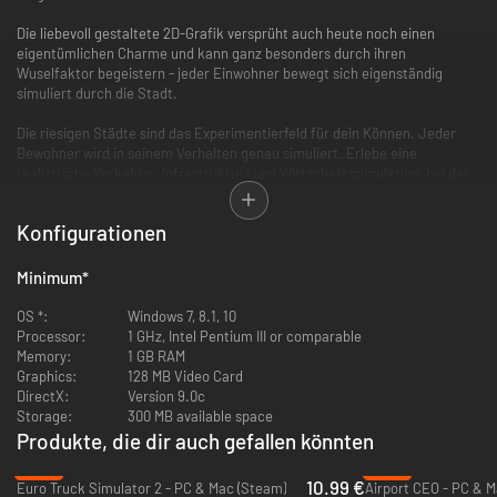
Die liebevoll gestaltete 2D-Grafik versprüht auch heute noch einen
eigentümlichen Charme und kann ganz besonders durch ihren
Wuselfaktor begeistern - jeder Einwohner bewegt sich eigenständig
simuliert durch die Stadt.
Die riesigen Städte sind das Experimentierfeld für dein Können. Jeder
Bewohner wird in seinem Verhalten genau simuliert. Erlebe eine
realistische Verkehrs-, Infrastruktur- und Wirtschaftssimulation, bei der
einfach das Zusehen bereits Spaß macht. Und bei aller Komplexität
sorgen die klare Spielstruktur, das verständliche Konzept und das einfach
Konfigurationen
zu bedienende sowie übersichtliche Interface für einen leichten Einstieg
ins Spiel - auch für Nichtprofis!
Minimum
*
Leicht zu erlernen, schwer zu meistern lautet die Devise in "Der
Verkehrsgigant".
OS *:
Windows 7, 8.1, 10
Processor:
1 GHz, Intel Pentium III or comparable
Features:
Memory:
1 GB RAM
Graphics:
128 MB Video Card
DirectX:
Version 9.0c
Riesige Städte mit bis zu 40.000 Einwohnern
Storage:
300 MB available space
Stadtverkehr mit tausenden Fahrzeugen und Fußgängern
Produkte, die dir auch gefallen könnten
Über 500 verschiedene Gebäude
Über 25 unterschiedliche Verkehrsmittel
-45%
-83%
Intelligente Computergegner sorgen für heißes Pflaster in den
10.99 €
Euro Truck Simulator 2 - PC & Mac (Steam)
Airport CEO - PC & M
Städten