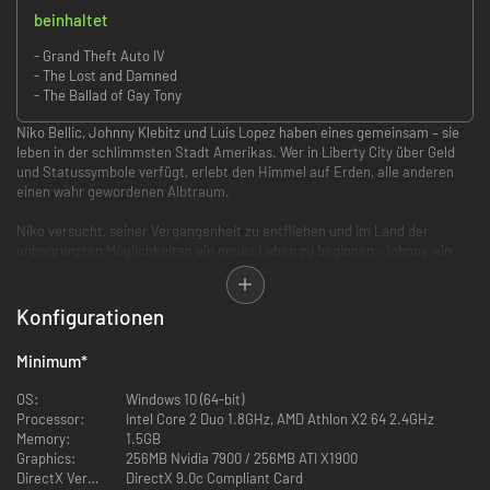
beinhaltet
- Grand Theft Auto IV
- The Lost and Damned
- The Ballad of Gay Tony
Niko Bellic, Johnny Klebitz und Luis Lopez haben eines gemeinsam – sie
leben in der schlimmsten Stadt Amerikas. Wer in Liberty City über Geld
und Statussymbole verfügt, erlebt den Himmel auf Erden, alle anderen
einen wahr gewordenen Albtraum.
Niko versucht, seiner Vergangenheit zu entfliehen und im Land der
unbegrenzten Möglichkeiten ein neues Leben zu beginnen. Johnny, ein
treues Mitglied der Biker-Gang „The Lost“, findet sich inmitten eines
erbitterten Revierkampfes mit rivalisierenden Gangs wieder. Luis,
Teilzeit-Ganove und Vollzeit-Assistent des legendären Nachtclub-
Konfigurationen
Impresarios Tony Prince (besser bekannt als „Gay Tony“), kämpft mit den
konkurrierenden Loyalitäten von Familie und Freunden. Alle drei
Minimum
*
versuchen, in einer von Gewalt und Korruption erschütterten Stadt zu
überleben. Eines Tages kreuzen sich ihre Wege – mit verheerenden
OS:
Windows 10 (64-bit)
Konsequenzen.
Processor:
Intel Core 2 Duo 1.8GHz, AMD Athlon X2 64 2.4GHz
Memory:
1.5GB
The Complete Edition beinhaltet Grand Theft Auto IV sowie die Episoden –
Graphics:
256MB Nvidia 7900 / 256MB ATI X1900
The Lost and Damned & The Ballad of Gay Tony.
DirectX Version:
DirectX 9.0c Compliant Card