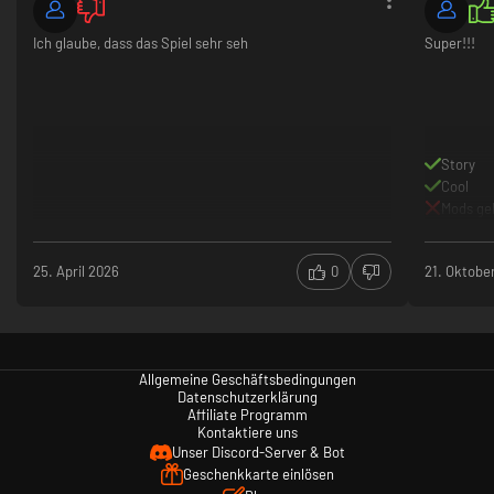
Ich glaube, dass das Spiel sehr seh
Super!!!
Story
Cool
Mods ge
25. April 2026
0
21. Oktobe
Allgemeine Geschäftsbedingungen
Datenschutzerklärung
Affiliate Programm
Kontaktiere uns
Unser Discord-Server & Bot
Geschenkkarte einlösen