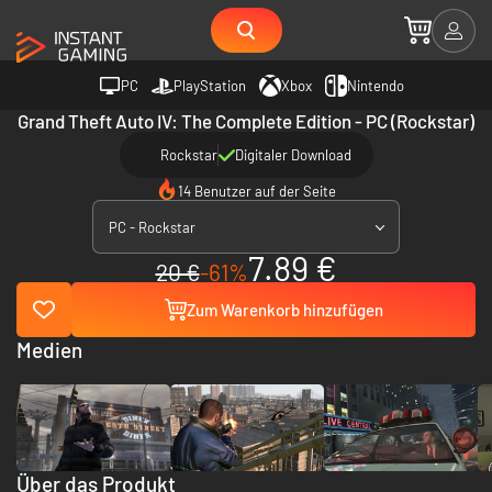
PC
PlayStation
Xbox
Nintendo
Grand Theft Auto IV: The Complete Edition - PC (Rockstar)
Rockstar
Digitaler Download
14 Benutzer auf der Seite
PC - Rockstar
7.89 €
20 €
-61%
Zum Warenkorb hinzufügen
Medien
Über das Produkt