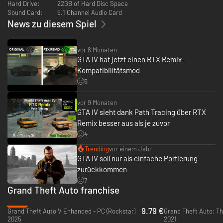
Hard Drive:
22GB of Hard Disc Space
Sound Card:
5.1 Channel Audio Card
News zu diesem Spiel
vor 8 Monaten
GTA IV hat jetzt einen RTX Remix-
Kompatibilitätsmod
5
vor 9 Monaten
GTA IV sieht dank Path Tracing über RTX
Remix besser aus als je zuvor
4
Trending
vor einem Jahr
GTA IV soll nur als einfache Portierung
zurückkommen
7
Grand Theft Auto franchise
-67%
9.79 €
Grand Theft Auto V Enhanced - PC (Rockstar)
2025
2021