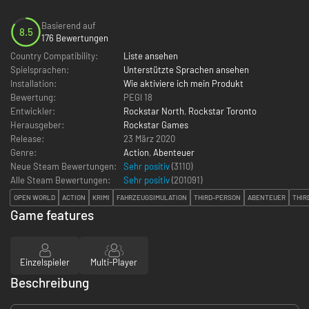
Basierend auf
8.5
176 Bewertungen
Country Compatibility:
Liste ansehen
Spielsprachen:
Unterstützte Sprachen ansehen
Installation:
Wie aktiviere ich mein Produkt
Bewertung:
PEGI 18
Entwickler:
Rockstar North
,
Rockstar Toronto
Herausgeber:
Rockstar Games
Release:
23 März 2020
Genre:
Action
,
Abenteuer
Neue Steam Bewertungen:
Sehr positiv
(3110)
Alle Steam Bewertungen:
Sehr positiv
(
201091
)
OPEN WORLD
ACTION
KRIMI
FAHRZEUGSIMULATION
THIRD-PERSON
ABENTEUER
THIR
Game features
Einzelspieler
Multi-Player
Beschreibung