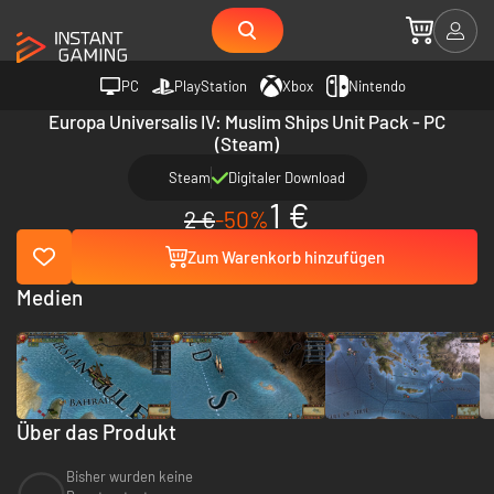
PC
PlayStation
Xbox
Nintendo
Europa Universalis IV: Muslim Ships Unit Pack - PC
(Steam)
Steam
Digitaler Download
1 €
2 €
-50%
Zum Warenkorb hinzufügen
Medien
Über das Produkt
Bisher wurden keine