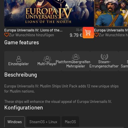
15 €
Europa Universalis IV: Lions of the
Europa Universalis I
9.79 €
North - PC (Steam)
Pack - PC (Steam)
Zur Wunschliste hinzufügen
Zur Wunschliste 
Game features
Plattformübergreifender
Steam-
Einzelspieler
Multi-Player
Mehrspieler
Errungenschaften
Sam
Beschreibung
Europa Universalis IV: Muslim Ships Unit Pack adds 12 new unique ships
for Muslim nations.
These ships will enhance the visual appeal of Europa Universalis IV.
Konfigurationen
Windows
SteamOS + Linux
MacOS