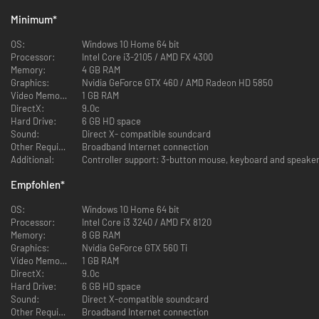
Minimum
*
OS:
Windows 10 Home 64 bit
Processor:
Intel Core i3-2105 / AMD FX 4300
Memory:
4 GB RAM
Graphics:
Nvidia GeForce GTX 460 / AMD Radeon HD 5850
Video Memory:
1 GB RAM
DirectX:
9.0c
Hard Drive:
6 GB HD space
Sound:
Direct X- compatible soundcard
Other Requirements:
Broadband Internet connection
Additional:
Controller support: 3-button mouse, keyboard and speakers
Empfohlen
*
OS:
Windows 10 Home 64 bit
Processor:
Intel Core i3 3240 / AMD FX 8120
Memory:
8 GB RAM
Graphics:
Nvidia GeForce GTX 560 Ti
Video Memory:
1 GB RAM
DirectX:
9.0c
Hard Drive:
6 GB HD space
Sound:
Direct X-compatible soundcard
Other Requirements:
Broadband Internet connection