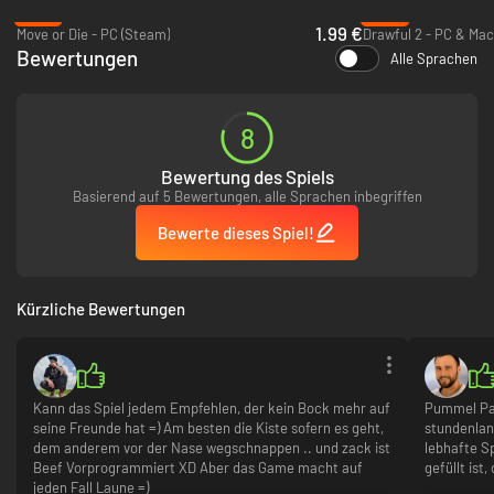
-87%
-90%
1.99 €
Move or Die - PC (Steam)
Drawful 2 - PC & Mac
Bewertungen
Alle Sprachen
8
Bewertung des Spiels
GEGENSTÄNDE
Basierend auf 5 Bewertungen, alle Sprachen inbegriffen
Es herrscht Krieg! Verwende eine Reihe absurder Waffen und
Bewerte dieses Spiel!
Gegenstände, um dir den Weg zum Sieg zu bahnen. Vom einfachen
„Boxhandschuh“ bis hin zur lächerlichen „ferngesteuerten Aubergine“
werden die Gegenstände in Pummel Party zu vielen lustigen und wütend
machenden Momenten führen. Nie war es einfacher und befriedigender,
Kürzliche Bewertungen
die Siegesambitionen deiner Freunde zunichte zu machen!
MINISPIELE
Vom einfachen nostalgischen Spaß bis hin zu einzigartigen und
Kann das Spiel jedem Empfehlen, der kein Bock mehr auf
Pummel Part
evolutionären Spielen – Pummel Party enthält eine breite Palette
seine Freunde hat =) Am besten die Kiste sofern es geht,
stundenlan
aufregender Minispiele. Stoße deine Freunde in „Schnee-Schleudern“ in
dem anderem vor der Nase wegschnappen .. und zack ist
lebhafte Sp
den Abgrund, grab dreidimensional in „Sandige Suche“, um als Erster den
Beef Vorprogrammiert XD Aber das Game macht auf
gefüllt ist
Schatz zu finden, und vergewissere dich, dass du nicht die Bombe in der
jeden Fall Laune =)
Hand hältst, wenn sie in „Explosive Entsorgung“ hochgeht.