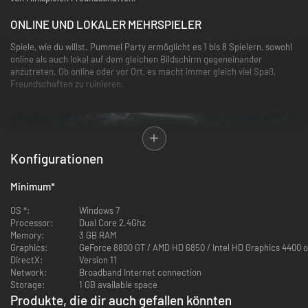
ONLINE UND LOKALER MEHRSPIELER
Spiele, wie du willst. Pummel Party ermöglicht es 1 bis 8 Spielern, sowohl
online als auch lokal auf dem gleichen Bildschirm gegeneinander
anzutreten. Ob online oder vor Ort, es macht immer gleich viel Spaß,
Freundschaften zu ruinieren.
Konfigurationen
Minimum
*
OS *:
Windows 7
BRETT-MODUS
Processor:
Dual Core 2.4Ghz
Memory:
3 GB RAM
Es kann hier nur einen Gewinner geben, und du weißt, dass du es sein
Graphics:
GeForce 8800 GT / AMD HD 6850 / Intel HD Graphics 4400 
musst! Kämpfe dich durch gefährliches Gelände, um ein Arsenal an
DirectX:
Version 11
Waffen und Gegenständen zu erwerben, und setze sie nach Belieben ein,
Network:
Broadband Internet connection
um sicherzustellen, dass du über deine Freunde triumphierst.
Storage:
1 GB available space
Produkte, die dir auch gefallen könnten