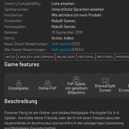
Country Compatibility:
Liste ansehen
Spielsprachen:
Unterstützte Sprachen ansehen
Installation:
Wie aktiviere ich mein Produkt
Entwickler:
Rebuilt Games
Herausgeber:
Rebuilt Games
Release:
19 September 2018
Genre:
Action
,
Indies
Neue Steam Bewertungen:
Sehr positiv
(252)
Alle Steam Bewertungen:
Sehr positiv
(
57634
)
WITZIG
LOKALER 4-SPIELERMODUS
ONLINE-KOOP
PARTYSPIEL
BRETTSPIEL
MINISPIE
Game features
PvP-Spiele
Shared/Split
Einzelspieler
Online-PvP
mit geteiltem
Screen
Errun
Bildschirm
Beschreibung
Pummel Party ist ein Online- und lokales Multiplayer-Partyspiel für 4–8
Spieler. Vermöble deine Freunde oder die KI mit einer Vielzahl absurder
Gegenstände im Brettmodus und zerstöre in der einzigartigen Sammlung
von Minispielen Freundschaften.