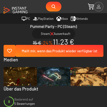
PC
PlayStation
Xbox
Nintendo
Pummel Party - PC (Steam)
Steam
Ausverkauft
11.23 €
15 €
-24%
Mailt mir, wenn das Produkt wieder verfügbar ist
Medien
Über das Produkt
Basierend auf
8
5 Bewertungen