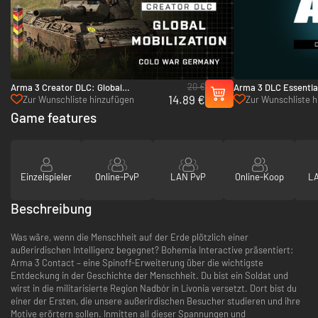
20 €
Arma 3 Creator DLC: Global
Arma 3 DLC Essentia
14.89 €
Mobilization - Cold War Germany - PC
Zur Wunschliste hinzufügen
Zur Wunschliste 
(Steam)
Game features
Einzelspieler
Online-PvP
LAN PvP
Online-Koop
LA
Beschreibung
Was wäre, wenn die Menschheit auf der Erde plötzlich einer
außerirdischen Intelligenz begegnet? Bohemia Interactive präsentiert:
Arma 3 Contact – eine Spinoff-Erweiterung über die wichtigste
Entdeckung in der Geschichte der Menschheit. Du bist ein Soldat und
wirst in die militarisierte Region Nadbór in Livonia versetzt. Dort bist du
einer der Ersten, die unsere außerirdischen Besucher studieren und ihre
Motive erörtern sollen. Inmitten all dieser Spannungen und