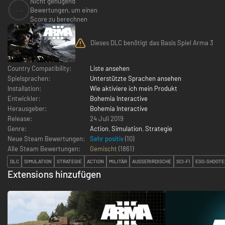
Nicht genügend
--
Bewertungen, um einen
Score zu berechnen
Dieses DLC benötigt das Basis Spiel Arma 3
Country Compatibility:
Liste ansehen
Spielsprachen:
Unterstützte Sprachen ansehen
Installation:
Wie aktiviere ich mein Produkt
Entwickler:
Bohemia Interactive
Herausgeber:
Bohemia Interactive
Release:
24 Juli 2019
Genre:
Action
,
Simulation
,
Strategie
Neue Steam Bewertungen:
Sehr positiv
(10)
Alle Steam Bewertungen:
Gemischt
(
1861
)
DLC
SIMULATION
STRATEGIE
ACTION
MILITÄR
AUSSERIRDISCHE
SCI-FI
EGO-SHOOTE
Extensions hinzufügen