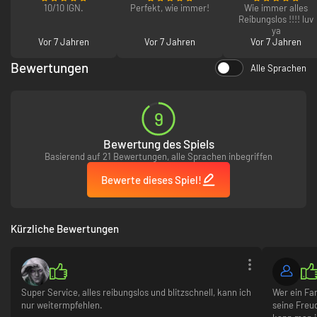
10/10 IGN.
Perfekt, wie immer!
Wie immer alles
Reibungslos !!!! luv
ya
Vor 7 Jahren
Vor 7 Jahren
Vor 7 Jahren
Bewertungen
Alle Sprachen
9
Bewertung des Spiels
Basierend auf 21 Bewertungen, alle Sprachen inbegriffen
Bewerte dieses Spiel!
Kürzliche Bewertungen
Super Service, alles reibungslos und blitzschnell, kann ich
Wer ein Fan
nur weitermpfehlen.
seine Freu