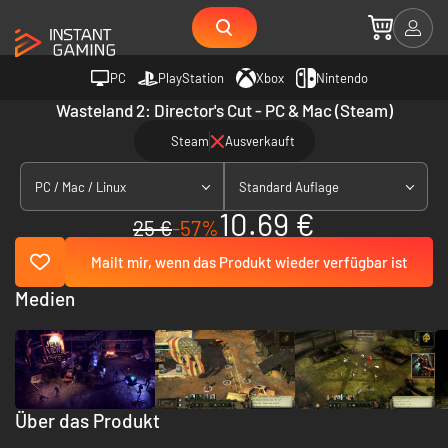
PC
PlayStation
Xbox
Nintendo
Wasteland 2: Director's Cut - PC & Mac (Steam)
Steam
Ausverkauft
PC / Mac / Linux
Standard Auflage
10.69 €
25 €
-57%
Mailt mir, wenn das Produkt wieder verfügbar ist
Medien
Über das Produkt