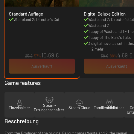
Standard Auflage
Digital Deluxe Edition
Wasteland 2: Director's Cut
Wasteland 2: Director's Cu
Wasteland 2
1 copy of Wasteland 1 - The
Classic
1 copy of The Bard's Tale.
3 digital novellas set in the
2 mehr
Wasteland world.
10.69 €
4.69 €
25 €
-57%
38 €
-88%
Ausverkauft
Ausverkauft
Game features
Steam-
Einzelspieler
Steam Cloud
Familienbibliothek
Co
Errungenschaften
Unt
Beschreibung
From the Producer of the original Fallout comes Wasteland 2, the sequel