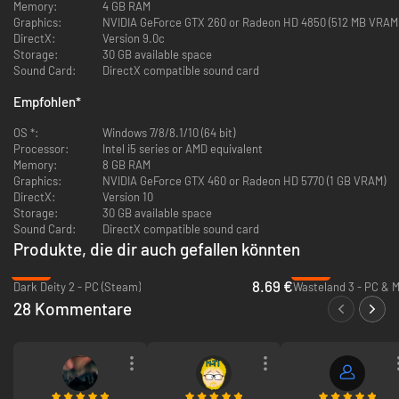
Complete Graphics Overhaul:
Rebuilt in Unity 5, Wasteland 2's
Memory:
4 GB RAM
environments and characters have been updated to take advantage
Graphics:
NVIDIA GeForce GTX 260 or Radeon HD 4850 (512 MB VRAM
of the latest graphics technologies.
DirectX:
Version 9.0c
Perks &: Quirks:
Customize your squad even more! Perks & Quirks
Storage:
30 GB available space
are special personality traits you can use to give your characters
Sound Card:
DirectX compatible sound card
even more life, with their own unique bonuses... and drawbacks.
Empfohlen
Precision Strikes:
*
Fire on your enemies and debilitate them with
tactical attacks! Cripple a leg to slow an enemy down, fire on their
OS *:
gun to blast it to bits, or aim for the head to knock them senseless –
Windows 7/8/8.1/10 (64 bit)
Processor:
or blow it clean off.
Intel i5 series or AMD equivalent
Memory:
Expanded Voice Over:
8 GB RAM
Over 8,000 lines of new voice-over dialog have
Graphics:
been added for the game's characters and companions, bringing the
NVIDIA GeForce GTX 460 or Radeon HD 5770 (1 GB VRAM)
DirectX:
Wasteland to life like never before.
Version 10
Storage:
30 GB available space
Sound Card:
DirectX compatible sound card
Produkte, die dir auch gefallen könnten
-62%
-89%
8.69 €
Dark Deity 2 - PC (Steam)
Wasteland 3 - PC & 
28 Kommentare