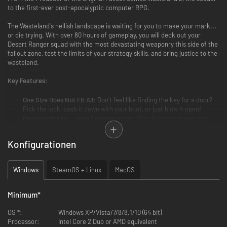
to the first-ever post-apocalyptic computer RPG.
The Wasteland's hellish landscape is waiting for you to make your mark...
or die trying. With over 80 hours of gameplay, you will deck out your
Desert Ranger squad with the most devastating weaponry this side of the
fallout zone, test the limits of your strategy skills, and bring justice to the
wasteland.
Key Features:
One Size Does Not Fit All:
Don't feel like finding the key for a door?
Pick the lock, bash it down with your boot, or just blow it open!
Decision Making... with Consequences:
With both short and long
term reactivity, your choices ripple outwards, changing the game's
events and forever altering the lives of those in the wasteland.
Konfigurationen
Huge & Customizable:
Hundreds of characters. Thousands of
variations on your Rangers' appearance. Over 150 weapons. No two
players will have the same experience.
Windows
SteamOS + Linux
MacOS
Steam Features:
Wasteland 2 supports Cloud Saving so you can
sync your saves across multiple computers!
Minimum
*
Director's Cut New Features:
OS *:
Windows XP/Vista/7/8/8.1/10 (64 bit)
Processor:
Intel Core 2 Duo or AMD equivalent