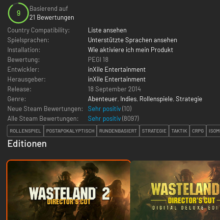
Basierend auf
9
21 Bewertungen
Country Compatibility:
Liste ansehen
Spielsprachen:
Unterstützte Sprachen ansehen
Installation:
Wie aktiviere ich mein Produkt
Bewertung:
PEGI 18
Entwickler:
inXile Entertainment
Herausgeber:
inXile Entertainment
Release:
18 September 2014
Genre:
Abenteuer
,
Indies
,
Rollenspiele
,
Strategie
Neue Steam Bewertungen:
Sehr positiv
(10)
Alle Steam Bewertungen:
Sehr positiv
(
8097
)
ROLLENSPIEL
POSTAPOKALYPTISCH
RUNDENBASIERT
STRATEGIE
TAKTIK
CRPG
ISOM
Editionen