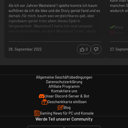
kann man i
Als ich vor Jahren Wasteland 1 spielte konnte ich kaum
manchen Si
aufhören da ich die Idee und die Story genial fand und es
wodurch si
damals ,für mich, kaum was vergleichbares gab, aber
irgendwann geriet trotz allem dieses Spiel in
Vergessenheit. Wasteland 2 hatte ich total verpasst,
Story
warum auch immer, als dann Wasteland 3 kam,. dacht
Keine
ich mir hmmm da war doch was und die Zeit verging bis
ich mir durch zufall Wasteland 3 kaufte und nach 10min
weglegte..... weil mir klar wurde das ich uinbedingt den
28. September 2022
0
27. Septem
2er Teil spielen musste, und ich hab es nicht bereut es
mir zu kaufen. Für alle Lieberhaber diese Genres kann ich
Wastland nur ans Herz legen, ihr macht sicher keine
Fehler !
Allgemeine Geschäftsbedingungen
Datenschutzerklärung
Affiliate Programm
Kontaktiere uns
Unser Discord-Server & Bot
Geschenkkarte einlösen
Blog
Gaming News für PC und Konsole
Werde Teil unserer Community