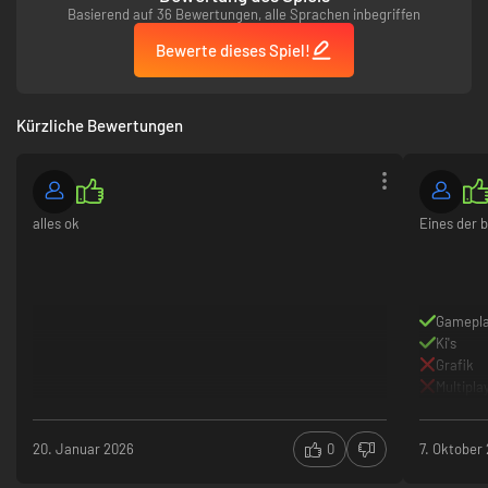
Basierend auf 36 Bewertungen, alle Sprachen inbegriffen
Bewerte dieses Spiel!
Kürzliche Bewertungen
alles ok
Eines der b
Gamepl
Ki's
Grafik
Multipl
20. Januar 2026
0
7. Oktober