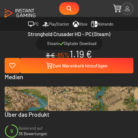
PC
PlayStation
Xbox
Nintendo
Stronghold Crusader HD - PC (Steam)
Steam
Digitaler Download
1.19 €
8 €
-85%
Zum Warenkorb hinzufügen
Medien
Über das Produkt
Basierend auf
9
36 Bewertungen