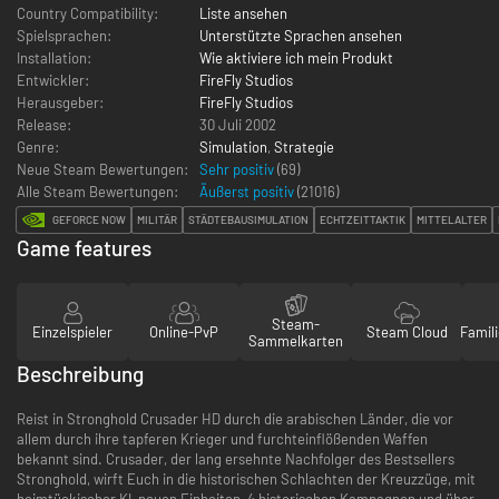
Country Compatibility:
Liste ansehen
Spielsprachen:
Unterstützte Sprachen ansehen
Installation:
Wie aktiviere ich mein Produkt
Entwickler:
FireFly Studios
Herausgeber:
FireFly Studios
Release:
30 Juli 2002
Genre:
Simulation
,
Strategie
Neue Steam Bewertungen:
Sehr positiv
(69)
Alle Steam Bewertungen:
Äußerst positiv
(
21016
)
GEFORCE NOW
MILITÄR
STÄDTEBAUSIMULATION
ECHTZEITTAKTIK
MITTELALTER
Game features
Steam-
Einzelspieler
Online-PvP
Steam Cloud
Famili
Sammelkarten
Beschreibung
Reist in Stronghold Crusader HD durch die arabischen Länder, die vor
allem durch ihre tapferen Krieger und furchteinflößenden Waffen
bekannt sind. Crusader, der lang ersehnte Nachfolger des Bestsellers
Stronghold, wirft Euch in die historischen Schlachten der Kreuzzüge, mit
heimtückischer KI, neuen Einheiten, 4 historischen Kampagnen und über