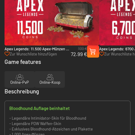
100 €
Apex Legends: 11.500 Apex-Münzen -
Apex Legends: 6700 
72.99 €
Xbox One & Xbox Series X|S
Xbox One & Xbox Ser
Zur Wunschliste hinzufügen
Zur Wunschliste 
Game features
Online-PvP
Online-Koop
Beschreibung
Bloodhound Auflage beinhaltet
- Legendäre Intimidator-Skin für Bloodhound
- Legendäre PDW Waffen-Skin
- Exklusives Bloodhound-Abzeichen und Plakette
- 1.000 Apex-Münzen