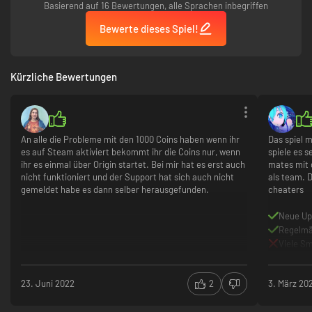
Basierend auf 16 Bewertungen, alle Sprachen inbegriffen
Bewerte dieses Spiel!
Kürzliche Bewertungen
An alle die Probleme mit den 1000 Coins haben wenn ihr
Das spiel 
es auf Steam aktiviert bekommt ihr die Coins nur, wenn
spiele es 
ihr es einmal über Origin startet. Bei mir hat es erst auch
mates mit d
nicht funktioniert und der Support hat sich auch nicht
als team. 
gemeldet habe es dann selber herausgefunden.
cheaters
Neue Up
Regelmä
Viele S
23. Juni 2022
2
3. März 20