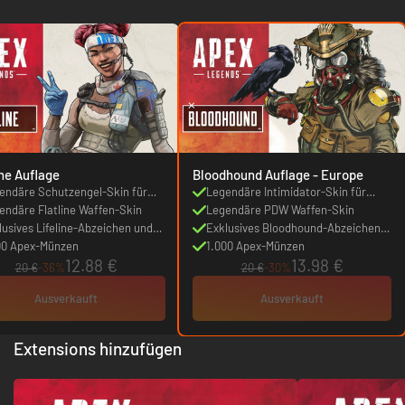
ine Auflage
Bloodhound Auflage - Europe
endäre Schutzengel-Skin für
Legendäre Intimidator-Skin für
line
endäre Flatline Waffen-Skin
Bloodhound
Legendäre PDW Waffen-Skin
lusives Lifeline-Abzeichen und
Exklusives Bloodhound-Abzeichen
kette
00 Apex-Münzen
und Plakette
1.000 Apex-Münzen
12.88 €
13.98 €
20 €
-36%
20 €
-30%
Ausverkauft
Ausverkauft
Extensions hinzufügen