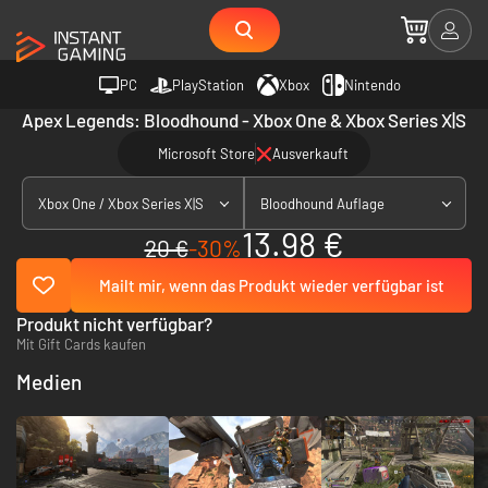
PC
PlayStation
Xbox
Nintendo
Apex Legends: Bloodhound - Xbox One & Xbox Series X|S
Microsoft Store
Ausverkauft
Xbox One / Xbox Series X|S
Bloodhound Auflage
13.98 €
20 €
-30%
Mailt mir, wenn das Produkt wieder verfügbar ist
Produkt nicht verfügbar?
Mit Gift Cards kaufen
Medien