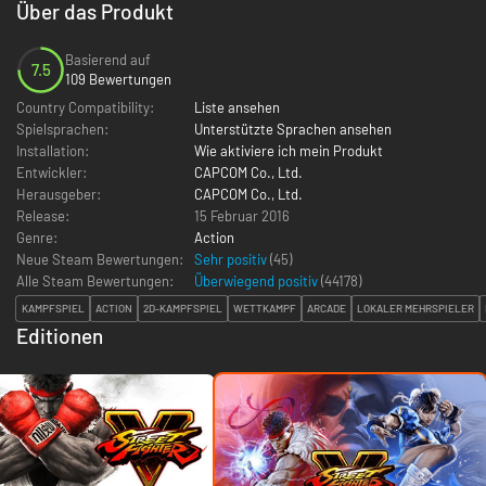
Über das Produkt
Basierend auf
7.5
109 Bewertungen
Country Compatibility:
Liste ansehen
Spielsprachen:
Unterstützte Sprachen ansehen
Installation:
Wie aktiviere ich mein Produkt
Entwickler:
CAPCOM Co., Ltd.
Herausgeber:
CAPCOM Co., Ltd.
Release:
15 Februar 2016
Genre:
Action
Neue Steam Bewertungen:
Sehr positiv
(45)
Alle Steam Bewertungen:
Überwiegend positiv
(
44178
)
KAMPFSPIEL
ACTION
2D-KAMPFSPIEL
WETTKAMPF
ARCADE
LOKALER MEHRSPIELER
Editionen