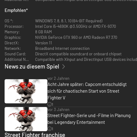
Empfohlen
*
Street Fighter V: Champion Edition ist das ultimative Paket, das alle
Inhalte (außer den Kostümen für Fighting Chance, Kostümen aus der
OS *:
WINDOWS 7, 8, 8.1, 10 (64-BIT Required)
Zusammenarbeit mit anderen Marken und die des DLC der Capcom Pro
Processor:
Intel Core i5-4690K @3.50GHz or AMD FX-9370
Tour) enthält, sowohl vom Original wie auch von der Street Fighter V:
Memory:
8 GB RAM
Arcade Edition. Außerdem sind sämtliche Charaktere, Ebenen und
Graphics:
NVIDIA GeForce GTX 960 or AMD Radeon R7 370
Kostüme nach Veröffentlichung der Arcade Edition beigefügt. Das
DirectX:
Version 11
bedeutet 40 Charaktere, 34 Ebenen und über 200 Kostüme!
Network:
Broadband Internet connection
Sound Card:
DirectX compatible soundcard or onboard chipset
V-Trigger 1 und 2
Additional Notes:
Compatible with XInput and DirectInput USB devices inclu
Verwende mächtige Techniken und exklusive Techniken, indem du V-
News zu diesem Spiel
Trigger 1 oder 2 mit dem Charakter deiner Wahl aktivierst! Verursache
riesigen Schaden oder schaffe ein dringend nötiges Comeback, indem du
vor 2 Jahren
gleichzeitig einen harten Schlag und einen harten Kick ausführst,
Acht Jahre später: Capcom entschuldigt
während deine V-Gauge voll ist.
sich für chaotischen Start von Street
Fighter V
1
vor 3 Jahren
Street Fighter-Serie und -Filme in Planung
bei Legendary Entertainment
1
Street Fighter franchise