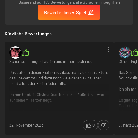
Basierend auf 109 Bewertungen, alle Sprachen inbegriffen
Bewerte dieses Spiel!
V-Reversal
Stoppe den Angriff deines Gegners durch die Verwendung von V-Reversal.
V-Reversal kostet dich eine Einheit V-Gauge, ist aber sehr viel wert, da
Kürzliche Bewertungen
man damit eine Atempause für die Planung des eigenen Angriffs hat.
Schon sehr lange draußen und immer noch nice!
Street Figh
Das gute an dieser Edition ist, dass man viele charaktere
Das Spiel 
dazu bekommt und dazu noch viele deren skins, aber
Soundkuliss
nicht alle... denke ich jedenfalls.
Ich bin mit
Da nun Captain Obvious (das bin ich), geäußert hat was
auf seinem Herzen liegt.
Es gibt so
Modus. Ein
I'm out! Peace! ✌?
Story M
viele charaktere und deren skins
Charact
kann schnell monoton werden wenn du's schon drauf
Tolle Gr
22. November 2023
0
5. März 20
hast
Toller S
Special Attacks und EX Special Attacks