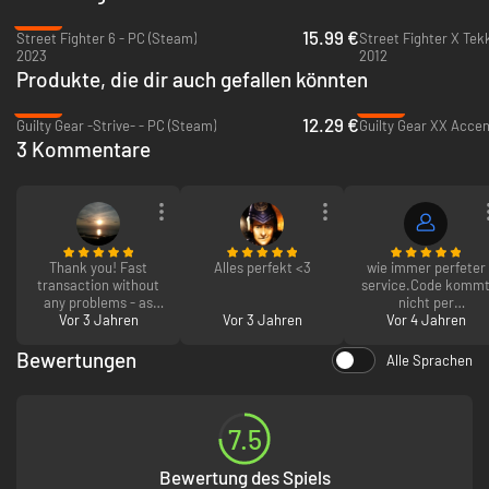
-60%
15.99 €
Street Fighter 6 - PC (Steam)
Street Fighter X Tek
2023
2012
Produkte, die dir auch gefallen könnten
-69%
-82%
12.29 €
Guilty Gear -Strive- - PC (Steam)
Guilty Gear XX Accen
3 Kommentare
V-Skill 1 und 2
Fundamentale Sieg und V-Fähigkeiten sind die Bausteine des Sieges.
Jede V-Skill bringt deinem Charakter eine einzigartige Technik und/oder
Fähigkeit, die deine V-Gauge füllt.
Thank you! Fast
Alles perfekt <3
wie immer perfeter
transaction without
service.Code komm
any problems - as
nicht per
Vor 3 Jahren
always
Vor 3 Jahren
mail,sondern wird
Vor 4 Jahren
sofort angezeigt
Bewertungen
Alle Sprachen
7.5
Bewertung des Spiels