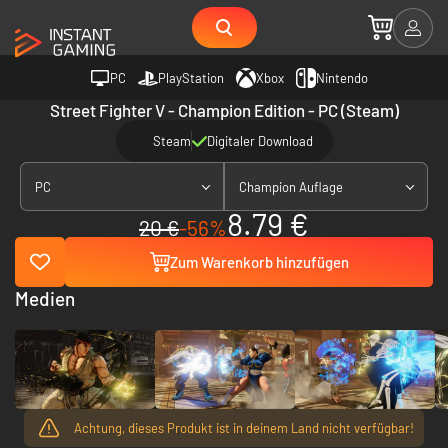
PC
PlayStation
Xbox
Nintendo
Street Fighter V - Champion Edition - PC (Steam)
Steam
Digitaler Download
PC
Champion Auflage
8.79 €
20 €
-56%
Zum Warenkorb hinzufügen
Medien
Achtung, dieses Produkt ist in deinem Land nicht verfügbar!