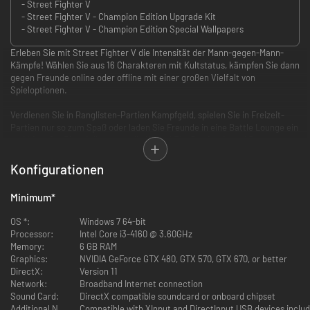
- Street Fighter V
- Street Fighter V - Champion Edition Upgrade Kit
- Street Fighter V - Champion Edition Special Wallpapers
Erleben Sie mit Street Fighter V die Intensität der Mann-gegen-Mann-
Kämpfe! Wählen Sie aus 16 Charakteren mit Kultstatus, kämpfen Sie dann
gegen Freunde online oder offline mit einer großen Vielfalt von
Spieloptionen.
Verdienen Sie in Ranglisten-Partien Kampfgeld, spielen Sie in Freizeit-
Partien nur so zum Spaß oder laden Sie Freunde in eine Battle Lounge ein
und kämpfen Sie mit Ihnen um die Krone! PlayStation 4- und Steam-
Spieler können dank der Plattform-übergreifenden Spielkompatibilität
sogar gegeneinander spielen!
Konfigurationen
Diese Version von Street Fighter V bietet den „Arcade Edition“ Titel-
Minimum
*
Bildschirm und beinhaltet den Arcade Mode, den Team Battle Mode und
den online-fähigen Extra Battle Mode, bei dem Sie Belohnungen, EP und
OS *:
Windows 7 64-bit
Kampfgeld gewinnen können! Mit Kampfgeld können Sie sich weitere
Processor:
Intel Core i3-4160 @ 3.60GHz
Charaktere, Kostüme, Stufen und mehr kaufen!
Memory:
6 GB RAM
Graphics:
NVIDIA GeForce GTX 480, GTX 570, GTX 670, or better
Laden Sie sich noch heute die kinoreife Story „Ein Schatten fällt“ GRATIS
DirectX:
Version 11
herunter! M. Bison schickt sieben Schwarze Monde in die Umlaufbahn,
Network:
Broadband Internet connection
was ihm unvorstellbare Macht verleiht, während die Erde in Finsternis
Sound Card:
DirectX compatible soundcard or onboard chipset
versinkt.
Additional Notes:
Compatible with XInput and DirectInput USB devices inclu