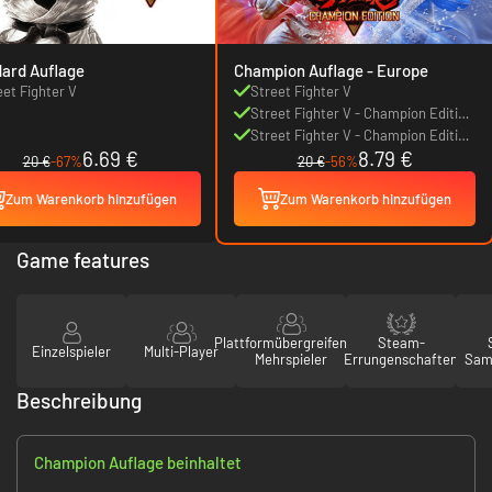
ard Auflage
Champion Auflage - Europe
eet Fighter V
Street Fighter V
Street Fighter V - Champion Edition
Upgrade Kit
Street Fighter V - Champion Edition
6.69 €
8.79 €
Special Wallpapers
20 €
-67%
20 €
-56%
Zum Warenkorb hinzufügen
Zum Warenkorb hinzufügen
Game features
Plattformübergreifender
Steam-
Einzelspieler
Multi-Player
Mehrspieler
Errungenschaften
Sam
Beschreibung
Champion Auflage beinhaltet