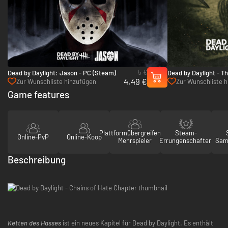
5 €
Dead by Daylight: Jason - PC (Steam)
Dead by Daylight - T
4.49 €
PC (Steam)
Zur Wunschliste hinzufügen
Zur Wunschliste 
Game features
Plattformübergreifender
Steam-
Online-PvP
Online-Koop
Mehrspieler
Errungenschaften
Sam
Beschreibung
Ketten des Hasses
ist ein neues Kapitel für Dead by Daylight. Es enthält