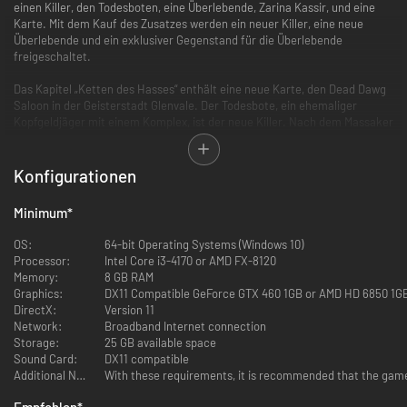
einen Killer, den Todesboten, eine Überlebende, Zarina Kassir, und eine
Karte. Mit dem Kauf des Zusatzes werden ein neuer Killer, eine neue
Überlebende und ein exklusiver Gegenstand für die Überlebende
freigeschaltet.
Das Kapitel „Ketten des Hasses“ enthält eine neue Karte, den Dead Dawg
Saloon in der Geisterstadt Glenvale. Der Todesbote, ein ehemaliger
Kopfgeldjäger mit einem Komplex, ist der neue Killer. Nach dem Massaker
an jenen, die ihn in der Strafanstalt Hellshire betrogen hatten, wurde der
Todesbote ins Reich des Entitus gelockt, wo er nun seine einzigartige
Erfindung nutzt: ein Gewehr, das einen Pfeil an einer Kette abfeuert.
Konfigurationen
Damit holt er für den Entitus Überlebende heran. Die neue Überlebende
ist Zarina Kassir, eine Art modernes Cowgirl, das seine Kamera und
Minimum
*
Fähigkeiten als Filmemacherin nutzt, um jenen zu helfen, die sich nicht
selbst helfen können. Als sie die Umstände rund ums „Massaker des Irren
OS:
64-bit Operating Systems (Windows 10)
Mick“ in der Strafanstalt Hellshire untersucht, deckt sie mehr auf, als sie
Processor:
Intel Core i3-4170 or AMD FX-8120
sich erhofft hatte.
Memory:
8 GB RAM
Graphics:
DX11 Compatible GeForce GTX 460 1GB or AMD HD 6850 1G
DirectX:
Version 11
Network:
Broadband Internet connection
Storage:
25 GB available space
Der Todesbote
Sound Card:
DX11 compatible
Additional Notes:
With these requirements, it is recommended that the game 
Caleb Quinn ist ein brillanter und hitzköpfiger Ingenieur, der aus Rache
eine Karriere aufgebaut hat. Als sein wohlhabender Arbeitgeber, Henry
Empfohlen
*