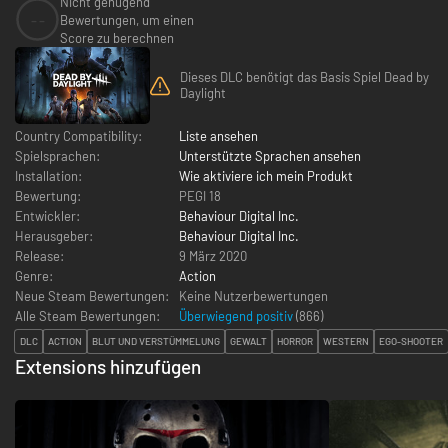
Nicht genügend
--
Bewertungen, um einen
Score zu berechnen
Dieses DLC benötigt das Basis Spiel Dead by
Daylight
Country Compatibility:
Liste ansehen
Spielsprachen:
Unterstützte Sprachen ansehen
Installation:
Wie aktiviere ich mein Produkt
Bewertung:
PEGI 18
Entwickler:
Behaviour Digital Inc.
Herausgeber:
Behaviour Digital Inc.
Release:
9 März 2020
Genre:
Action
Neue Steam Bewertungen:
Keine Nutzerbewertungen
Alle Steam Bewertungen:
Überwiegend positiv
(
866
)
DLC
ACTION
BLUT UND VERSTÜMMELUNG
GEWALT
HORROR
WESTERN
EGO-SHOOTER
Extensions hinzufügen