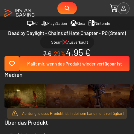
PC
PlayStation
Xbox
Nintendo
Dead by Daylight - Chains of Hate Chapter - PC (Steam)
Steam
Ausverkauft
4.95 €
7 €
-29%
Mailt mir, wenn das Produkt wieder verfügbar ist
Medien
Achtung, dieses Produkt ist in deinem Land nicht verfügbar!
Über das Produkt