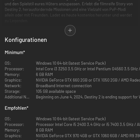
und den Spielstil eures Hüters anzupassen. Erlebt die filmreife Story von
Destiny 2, herausfordernde Missionen und eine Vielzahl von PvP-Modi
allein oder mit Freunden. Ladet es heute kostenlos herunter und werdet
zu Legenden.
Eine fesselnde Geschichte
Ihr seid Hüter, Verteidiger der Letzten Stadt der Menschheit in einem
belagerten Sonnensystem. Schaut zu den Sternen und stellt euch gegen
Konfigurationen
die Dunkelheit. Eure Legende beginnt jetzt.
Hüter-Klassen
Minimum
*
Wählt zwischen dem gepanzerten Titanen, dem geheimnisvollen Warlock
oder dem geschickten Jäger.
OS:
Windows 10 64-bit (latest Service Pack)
Titan
Processor:
Intel Core i3 3250 3.5 GHz or Intel Pentium G4560 3.5 GHz
Titanen sind diszipliniert und stolz, aggressiv in ihren Angriffen und ihre
Memory:
6 GB RAM
Verteidigung ist standhaft wie ein Fels in der Brandung. Entzündet euren
Graphics:
NVIDIA GeForce GTX 660 2GB or GTX 1050 2GB / AMD Rade
Hammer, spaltet den Himmel mit Blitzen und bietet jedem Gegner die
Network:
Broadband Internet connection
Stirn. Euer Team steht aufrecht hinter der Stärke eures Schildes.
Storage:
105 GB available space
Warlock
Additional Notes:
Beginning on June 4, 2024, Destiny 2 is ending support fo
Warlocks verwandeln die Mysterien des Universums in Waffen, um sich
selbst zu stärken und ihre Feinde zu zerstören. Bringt Vernichtung über
Empfohlen
*
das Schlachtfeld und löscht Horden von Feinden in nur einem
Wimpernschlag aus. Jene, die hinter euch stehen, werden die wahre
OS:
Windows 10 64-bit (latest Service Pack)
Macht des Lichts begreifen.
Processor:
Processor Intel Core i5 2400 3.4 GHz or i5 7400 3.5 GHz /
Jäger
Memory:
8 GB RAM
Die agilen und wagemutigen Jäger sind blitzschnell auf den Beinen und
Graphics:
NVIDIA GeForce GTX 970 4GB or GTX 1060 6GB / AMD R9 3
noch schneller am Zug. Drückt den Abzug eurer Goldenen Kanone, fliegt