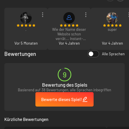
.
Wie der Name dieser
super
Website schon
verrät... Instant-
Vor 5 Monaten
Gaming. Habe den
Vor 4 Jahren
Vor 4 Jahren
Code sofort
innerhalb 2
Bewertungen
Alle Sprachen
Sekunden erhalten.
Top Seller und immer
legitim. Hab schon
mehrmals hier
9
eingekauft und nicht
einmal Probleme
Bewertung des Spiels
gehabt :)
Basierend auf 38 Bewertungen, alle Sprachen inbegriffen
Bewerte dieses Spiel!
Kürzliche Bewertungen