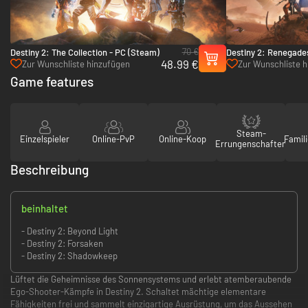
70 €
Destiny 2: The Collection - PC (Steam)
Destiny 2: Renegade
48.99 €
Zur Wunschliste hinzufügen
Zur Wunschliste 
Game features
Steam-
Einzelspieler
Online-PvP
Online-Koop
Famili
Errungenschaften
Beschreibung
beinhaltet
- Destiny 2: Beyond Light
- Destiny 2: Forsaken
- Destiny 2: Shadowkeep
Lüftet die Geheimnisse des Sonnensystems und erlebt atemberaubende
Ego-Shooter-Kämpfe in Destiny 2. Schaltet mächtige elementare
Fähigkeiten frei und sammelt einzigartige Ausrüstung, um das Aussehen