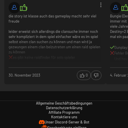
die story ist klasse auch das gameplay macht sehr viel
Bungie (De
freude
immer mit 
viele Jahre
leider erweist sich allerdings die clansuche immer noch
Destiny+2 
sehr kompliziert in dem spiel einfacher wäre es im spiel
mal ein pa
selbst einen clan suchen zu können und man wird ja
gezwungen einem clan beizutreten um einen raid spielen
Gunplay
zu können
Fehler B
es gibt keine raidfinder für solo spieler
Und hey
clansuche ist nicht im spiel möglich
30. November 2023
0
4. Februar
Allgemeine Geschäftsbedingungen
Datenschutzerklärung
Affiliate Programm
Kontaktiere uns
Unser Discord-Server & Bot
Geschenkkarte einlösen