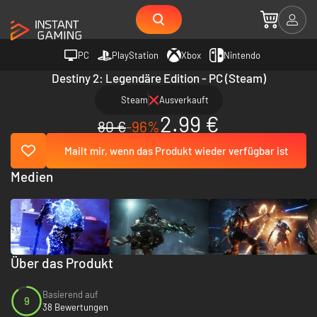
PC
PlayStation
Xbox
Nintendo
Destiny 2: Legendäre Edition - PC (Steam)
Steam
Ausverkauft
2.99 €
80 €
-96%
Mailt mir, wenn das Produkt wieder verfügbar ist
Medien
Über das Produkt
Basierend auf
9
38 Bewertungen