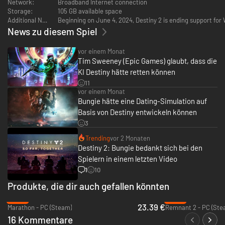
Network:
Broadband Internet connection
wie der Wind durch feindliche Gruppen oder schlagt aus der Dunkelheit
Storage:
105 GB available space
zu. Findet den Feind, zielt, und beendet den Kampf, bevor er beginnt.
Additional Notes:
Beginning on June 4, 2024, Destiny 2 is ending support fo
Kooperativer und kompetitiver Multiplayer
News zu diesem Spiel
Spielt mit- oder gegeneinander sowie mit oder gegen andere Hüter in
zahlreichen PvE- und PvP-Modi.
vor einem Monat
Kooperativer Multiplayer
Tim Sweeney (Epic Games) glaubt, dass die
Aufregende Koop-Abenteuer warten mit seltenen und mächtigen
Belohnungen. Taucht mit Missionen, Quests und Patrouillen in die
KI Destiny hätte retten können
Geschichte ein. Stellt einen kleinen Einsatztrupp zusammen und sichert
11
euch die Truhe am Ende eines schnellen Strikes. Oder testet das Können
vor einem Monat
eures Teams in unzähligen Stunden an Raid-Fortschritten – der
Bungie hätte eine Dating-Simulation auf
ultimativen Herausforderung für jeden Einsatztrupp. Ihr entscheidet, wie
Basis von Destiny entwickeln können
sich eure Geschichte entwickelt.
3
Kompetitiver Multiplayer
Tretet anderen Spielern in schnellen und für alle kostenlosen Gefechten,
Trending
vor 2 Monaten
in Team-Arenen und PvE/PvP-gemischtem Wettkampf entgegen.
Destiny 2: Bungie bedankt sich bei den
Exotische Waffen und Rüstung
Spielern in einem letzten Video
Tausende Waffen, Millionen Möglichkeiten. Entdeckt neue
Ausrüstungskombinationen und definiert euren eigenen, persönlichen
1
10
Stil. Die Jagd nach dem perfekten Arsenal beginnt.
Produkte, die dir auch gefallen könnten
-42%
-84%
23.39 €
Marathon - PC (Steam)
Remnant 2 - PC (Ste
16 Kommentare