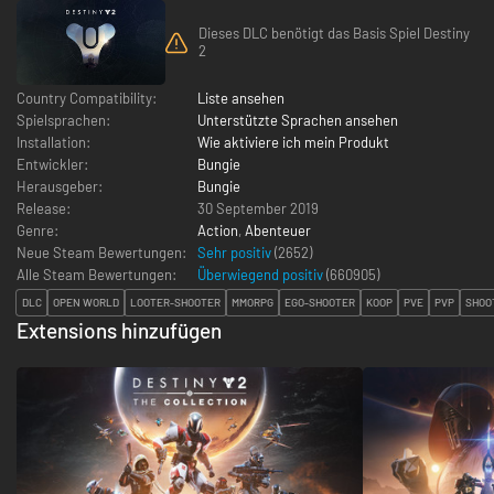
Dieses DLC benötigt das Basis Spiel Destiny
2
Country Compatibility:
Liste ansehen
Spielsprachen:
Unterstützte Sprachen ansehen
Installation:
Wie aktiviere ich mein Produkt
Entwickler:
Bungie
Herausgeber:
Bungie
Release:
30 September 2019
Genre:
Action
,
Abenteuer
Neue Steam Bewertungen:
Sehr positiv
(2652)
Alle Steam Bewertungen:
Überwiegend positiv
(
660905
)
DLC
OPEN WORLD
LOOTER-SHOOTER
MMORPG
EGO-SHOOTER
KOOP
PVE
PVP
SHOO
Extensions hinzufügen