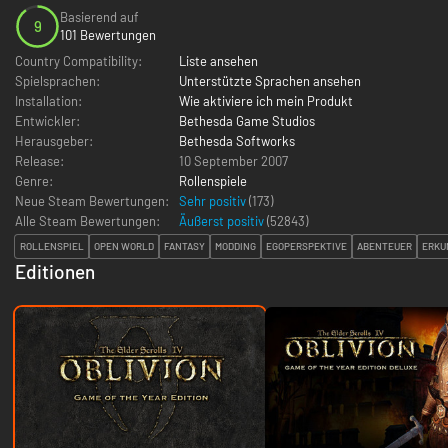
Basierend auf
9
101 Bewertungen
Country Compatibility:
Liste ansehen
Spielsprachen:
Unterstützte Sprachen ansehen
Installation:
Wie aktiviere ich mein Produkt
Entwickler:
Bethesda Game Studios
Herausgeber:
Bethesda Softworks
Release:
10 September 2007
Genre:
Rollenspiele
Neue Steam Bewertungen:
Sehr positiv
(173)
Alle Steam Bewertungen:
Äußerst positiv
(
52843
)
ROLLENSPIEL
OPEN WORLD
FANTASY
MODDING
EGOPERSPEKTIVE
ABENTEUER
ERKU
Editionen