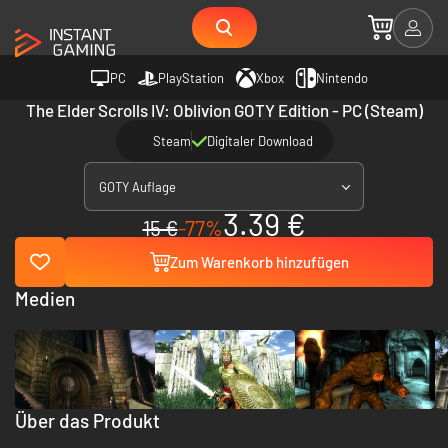
PC
PlayStation
Xbox
Nintendo
The Elder Scrolls IV: Oblivion GOTY Edition - PC (Steam)
Steam
Digitaler Download
GOTY Auflage
3.39 €
15 €
-77%
Zum Warenkorb hinzufügen
Medien
Über das Produkt