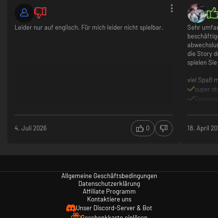
Leider nur auf englisch. Für mich leider nicht spielbar.
Sehr umfan
beschäftig
abwechslun
die Story 
spielen Si
viel Spaß m
super st
Spanend
viele S
nichts
nichts
4. Juli 2026
0
18. April 2
nichts
Allgemeine Geschäftsbedingungen
Datenschutzerklärung
Affiliate Programm
Kontaktiere uns
Unser Discord-Server & Bot
Geschenkkarte einlösen