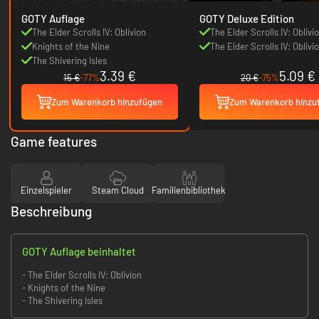
GOTY Auflage
GOTY Deluxe Edition
The Elder Scrolls IV: Oblivion
The Elder Scrolls IV: Obliv
Knights of the Nine
The Elder Scrolls IV: Obliv
The Shivering Isles
Deluxe
3.39 €
5.09 €
15 €
-77%
20 €
-75%
Zum Warenkorb hinzufügen
Zum Warenkorb hinzu
Game features
Einzelspieler
Steam Cloud
Familienbibliothek
Beschreibung
GOTY Auflage beinhaltet
- The Elder Scrolls IV: Oblivion
- Knights of the Nine
- The Shivering Isles