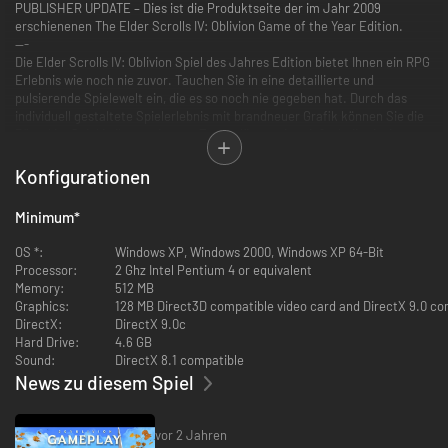
PUBLISHER UPDATE – Dies ist die Produktseite der im Jahr 2009
erschienenen The Elder Scrolls IV: Oblivion Game of the Year Edition.
---
Die Elder Scrolls IV: Oblivion Spiel des Jahres Edition bietet Ihnen ein RPG
Erlebnis wie noch nie zuvor. Tauchen Sie in eine detaillierte und
pulsierende Spielewelt ein, die es so noch nie gegeben hat. Durch das
individuell gestaltete Spielerlebnis mit brandneuer Grafik können Sie die
Rätsel im Spiel in Ihrem eigenen Tempo lösen oder einfach die riesige
Welt erkunden und sich Ihre Herausforderungen selbst suchen.
Die Spiel des Jahres Edition beinhaltet ausserdem die Knights of the Nine
Konfigurationen
und die Shivering Isles Erweiterung mit zusätzlichen Missionen. Erleben
Sie selbst, warum Kritiker Oblivion zum besten Spiel des Jahres 2006
Minimum
*
gewählt haben.
Eigenschaften:
OS *:
Windows XP, Windows 2000, Windows XP 64-Bit
Processor:
2 Ghz Intel Pentium 4 or equivalent
Leben Sie ein anderes Leben in einer völlig neuen Welt
Memory:
512 MB
Graphics:
128 MB Direct3D compatible video card and DirectX 9.0 co
Sie können Ihre Spielfigur ganz nach Ihrer Phantasie gestalten, vom
DirectX:
DirectX 9.0c
edlen Krieger bis zum miesen Attentäter oder runzligen Zauberer.
Hard Drive:
4.6 GB
Handgemenge und Magie
Sound:
DirectX 8.1 compatible
News zu diesem Spiel
Ein neu entwickeltes Kampf- und Magiesystem bringt Ihnen ein
intensives Spielerlebnis und Sie werden dabei jeden Schlag und Tritt
am eigenen Leib erleben.
vor 2 Jahren
Geniale AI