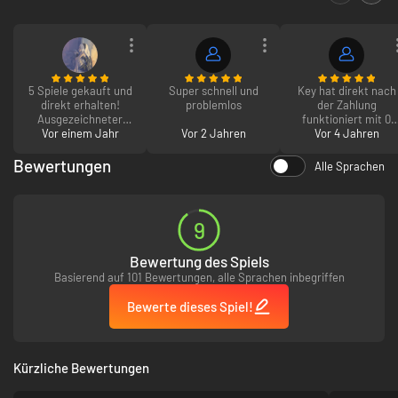
5 Spiele gekauft und
Super schnell und
Key hat direkt nach
direkt erhalten!
problemlos
der Zahlung
Ausgezeichneter
funktioniert mit 0
Vor einem Jahr
Service!
Vor 2 Jahren
sek Wartezeit.
Vor 4 Jahren
Perfekt!
Bewertungen
Alle Sprachen
9
Bewertung des Spiels
Basierend auf 101 Bewertungen, alle Sprachen inbegriffen
Bewerte dieses Spiel!
Kürzliche Bewertungen