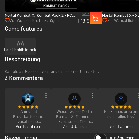
20 €
Mortal Kombat X: Kombat Pack 2 - PC
Mortal Kombat X - X
1.19 €
(Steam)
(Steam)
Zur Wunschliste hinzufügen
Zur Wunschliste 
Game features
Familienbibliothek
Beschreibung
Kämpfe als Goro, ein vollständig spielbarer Charakter.
3 Kommentare
1A und mit
Wieder wurde Mortal
Ein kleines problem
Kreditkarte ohne
Kombat X. Mit einem
sonst alles top:)
zusätzliche
klassischen Mortal
Gebühren und
Vor 10 Jahren
Kombat Charakter
Vor 10 Jahren
Vor 11 Jahren
nichmal ne halbe
verschönert. Schade
Minute Lieferzeit!
dass das Kombat
Bewertungen
Alle Sprachen