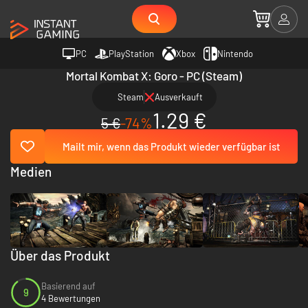
PC
PlayStation
Xbox
Nintendo
Mortal Kombat X: Goro - PC (Steam)
Steam
Ausverkauft
1.29 €
5 €
-74%
Mailt mir, wenn das Produkt wieder verfügbar ist
Medien
Über das Produkt
Basierend auf
9
4 Bewertungen