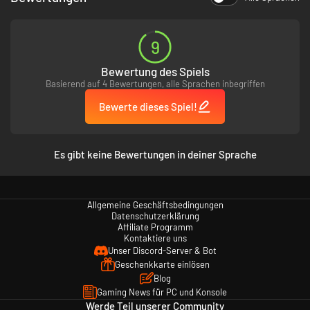
Pack 2 nicht für den
PC erscheint.
Um zu helfen Mortal
9
Kombat X noch eine
Chance auf dem PC
Bewertung des Spiels
zu geben klicke bitte
auf den folgenden
Basierend auf 4 Bewertungen, alle Sprachen inbegriffen
link. Danke für jeden
der mitmacht!!!
Bewerte dieses Spiel!
Es gibt keine Bewertungen in deiner Sprache
Allgemeine Geschäftsbedingungen
Datenschutzerklärung
Affiliate Programm
Kontaktiere uns
Unser Discord-Server & Bot
Geschenkkarte einlösen
Blog
Gaming News für PC und Konsole
Werde Teil unserer Community