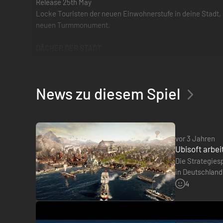
Release 25th May
Locke Touristen der neuen Einwohnerstufe in deine Stadt, b
neuen Turmmonument.
DÄCHER DER STADT
Release Summer 2021
Ändere mit dem Bau der ersten Wolkenkratzer das Antlitz d
Hochhauses, des größten Monuments im Spiel, bei Laune.
News zu diesem Spiel
BONUS-INHALT
Zusätzlich erhältst du drei exklusive Ornamente im Stil der 
vor 3 Jahren
Ubisoft arbe
Die Strategies
in Deutschland
berichtet in e
4