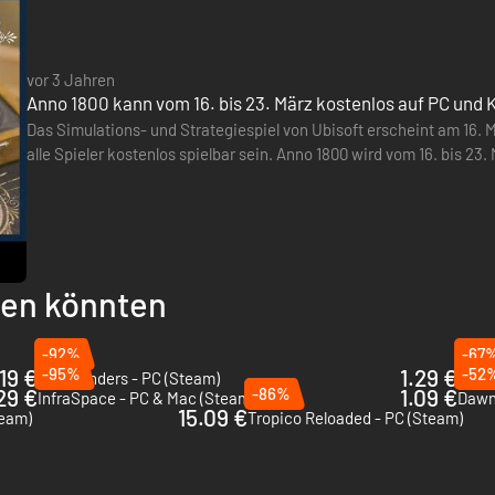
vor 3 Jahren
Anno 1800 kann vom 16. bis 23. März kostenlos auf PC und 
Das Simulations- und Strategiespiel von Ubisoft erscheint am 16. M
alle Spieler kostenlos spielbar sein. Anno 1800 wird vom 16. bis 23.
Version (Ubisoft Connect, Epic Games Store) des…
llen könnten
-92%
-67
19 €
-95%
1.29 €
-52
Barn Finders - PC (Steam)
Bani
29 €
-86%
1.09 €
InfraSpace - PC & Mac (Steam)
Dawn
15.09 €
team)
Tropico Reloaded - PC (Steam)