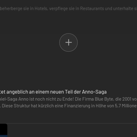
eherberge sie in Hotels, verpflege sie in Restaurants und unterhalte 
eines Reiches für immer und halte deine anspruchsvollen Investoren m
neuen Inhalte, die ab heute verfügbar sind.
itet angeblich an einem neuen Teil der Anno-Saga
piel-Saga Anno ist noch nicht zu Ende! Die Firma Blue Byte, die 2001 v
. Diese Struktur hat kürzlich eine Finanzierung in Höhe von 5,7 Milli
inem…