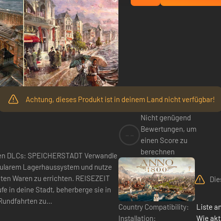
Achtung, dieses Produkt ist in deinem Land nicht verfügbar!
Nicht genügend
Bewertungen, um
--
einen Score zu
berechnen
DT Verwandle
odularem Lagerhaussystem und nutze
en zu errichten. REISEZEIT
Die
e in deine Stadt, beherberge sie in
 Rundfahrten zu
Country Compatibility:
Liste a
Installation:
Wie akt