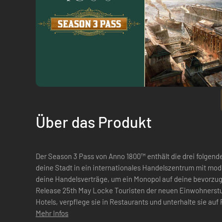
Über das Produkt
Der Season 3 Pass von Anno 1800™ enthält die drei folgenden DLCs: SPEICHERSTA
deine Stadt in ein internationales Handelszentrum mit m
deine Handelsverträge, um ein Monopol auf deine bevorzugten War
Release 25th May Locke Touristen der neuen Einwohnerstuf
Hotels, verpflege sie in Restaurants und unterhalte sie auf
Touristenattraktionen, wie dem neuen Turmmonumen...
Mehr Infos