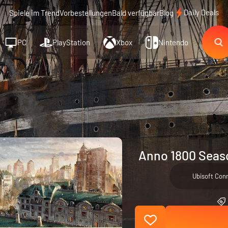
Daily Deals
Spiele im Trend
Vorbestellungen
Bald verfügbar
Blog
PC
PlayStation
Xbox
Nintendo
Anno 1800 Seaso
Ubisoft Con