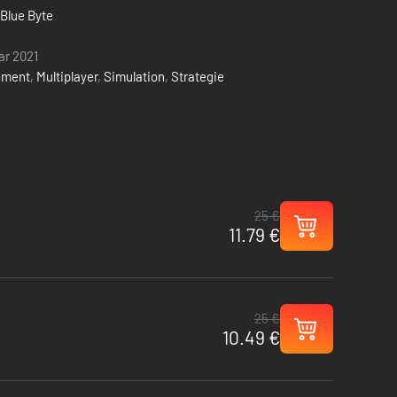
 Blue Byte
ar 2021
ement
,
Multiplayer
,
Simulation
,
Strategie
25 €
11.79 €
25 €
10.49 €