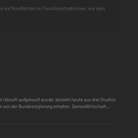
sie auf Rundfahrten zu Touristenattraktionen, wie dem
it Einkaufszentren und der Errichtung des Empire-
on Ubisoft aufgekauft wurde, besteht heute aus drei Studios
onen von der Bundesregierung erhalten. GamesWirtschaft