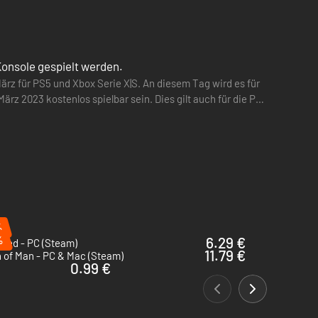
Konsole gespielt werden.
ärz für PS5 und Xbox Serie X|S. An diesem Tag wird es für
 März 2023 kostenlos spielbar sein. Dies gilt auch für die PC-
%
%
6.29 €
shed - PC (Steam)
11.79 €
 of Man - PC & Mac (Steam)
0.99 €