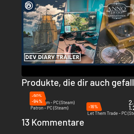
Produkte, die dir auch gefa
-90%
-94%
2.
Fabledom - PC (Steam)
-16%
1.
Patron - PC (Steam)
Let Them Trade - PC (S
13 Kommentare