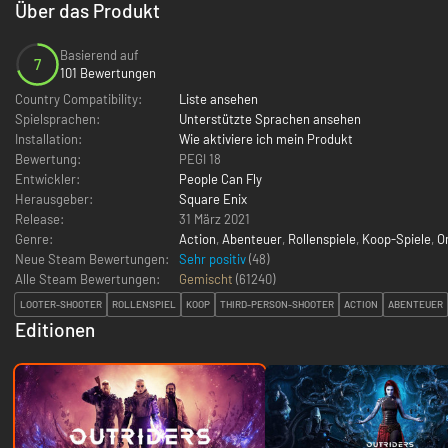
Über das Produkt
Basierend auf
7
101 Bewertungen
Country Compatibility:
Liste ansehen
Spielsprachen:
Unterstützte Sprachen ansehen
Installation:
Wie aktiviere ich mein Produkt
Bewertung:
PEGI 18
Entwickler:
People Can Fly
Herausgeber:
Square Enix
Release:
31 März 2021
Genre:
Action
,
Abenteuer
,
Rollenspiele
,
Koop-Spiele
,
O
Neue Steam Bewertungen:
Sehr positiv
(48)
Alle Steam Bewertungen:
Gemischt
(
61240
)
LOOTER-SHOOTER
ROLLENSPIEL
KOOP
THIRD-PERSON-SHOOTER
ACTION
ABENTEUER
Editionen