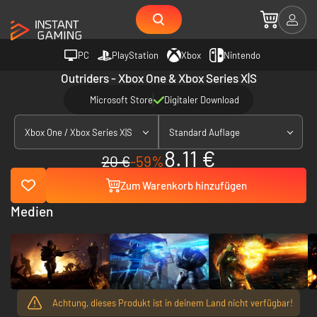
PC
PlayStation
Xbox
Nintendo
Outriders - Xbox One & Xbox Series X|S
Microsoft Store
Digitaler Download
Xbox One / Xbox Series X|S
Standard Auflage
8.11 €
20 €
-59%
Zum Warenkorb hinzufügen
Medien
Achtung, dieses Produkt ist in deinem Land nicht verfügbar!