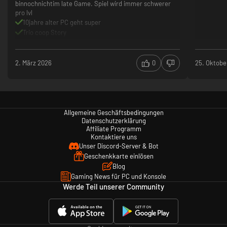
binnochnichtim late Game. Spiel wird immer schwerer
pro lvl
10jahre alter PC geht super
Trio coop Story
Looootshoooter
Wird ziemlich schwer im laufe des Spiels (vor allem
solo)
2. März 2026
0
25. Oktobe
Allgemeine Geschäftsbedingungen
Datenschutzerklärung
Affiliate Programm
Kontaktiere uns
Unser Discord-Server & Bot
Geschenkkarte einlösen
Blog
Gaming News für PC und Konsole
Werde Teil unserer Community