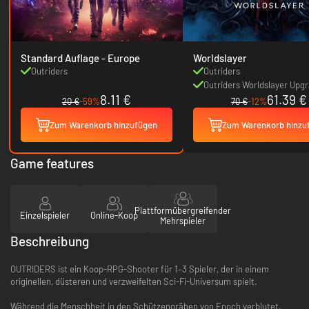
Standard Auflage - Europe
Worldslayer
Outriders
Outriders
Outriders Worldslayer Upg
8.11 €
61.39 €
20 €
-59%
70 €
-12%
Zum Warenkorb hinzufügen
Zum Warenkorb hinzu
Game features
Plattformübergreifender
Einzelspieler
Online-Koop
Mehrspieler
Beschreibung
OUTRIDERS ist ein Koop-RPG-Shooter für 1–3 Spieler, der in einem
originellen, düsteren und verzweifelten Sci-Fi-Universum spielt.
Während die Menschheit in den Schützengräben von Enoch verblutet,