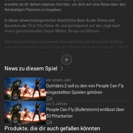
erstellst du dir deinen eigenen Outrider, um dich auf eine Reise über den
feindseligen Planeten zu begeben.
In dieser abwechslungsreichen Geschichte lässt du die Slums und
Baracken der First City hinter dir und durchquerst auf der Jagd nach
einem geheimnisvollen Signal Wälder, Berge und Wüsten.
Outriders kombiniert spannende Feuergefechte mit brachialen Kräften
und einem Arsenal aus ausgefallenen Waffen und Ausrüstungssets. Damit
bieten dir einige der besten Entwickler von Shootern in der Branche –
People Can Fly – zahllose Stunden Spielspaß.
News zu diesem Spiel
Das Spiel nutzt Smart Delivery, wodurch der Zugriff sowohl auf Titel der
Xbox als auch auf Titel der Xbox Serie X möglich ist, sofern diese
verfügbar sind.
vor einem Jahr
Outriders 2 soll zu den von People Can Fly
Nur online, kein Offline-Modus.
eingestellten Spielen gehören
3
vor 3 Jahren
People Can Fly (Bulletstorm) entlässt über
30 Mitarbeiter
3
Produkte, die dir auch gefallen könnten