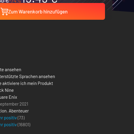
60 €
-74%
Zum Warenkorb hinzufügen
ste ansehen
terstützte Sprachen ansehen
 aktiviere ich mein Produkt
ck Nine
uare Enix
September 2021
tion
,
Abenteuer
r positiv
(73)
r positiv
(
16801
)