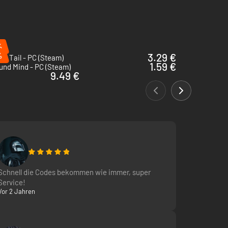
inen offiziellen Key und kannst das Spiel in
%
%
3.29 €
ur Tail - PC (Steam)
1.59 €
und Mind - PC (Steam)
9.49 €
Schnell die Codes bekommen wie immer, super
Service!
Vor 2 Jahren