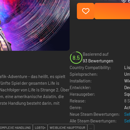
Basierend auf
8.5
93 Bewertungen
Country Compatibility:
Li
Spielsprachen:
Un
afik-Adventure - das heißt, es spielt
Installation:
Wie
fünfte Spiel der gesamten Life is
Entwickler:
De
hfolger von Life is Strange 2. Über
Herausgeber:
Sq
en, eine amerikanische Asiatin, die
Release:
8 
ste Handlung besteht darin, mit
Genre:
Ac
Neue Steam Bewertungen:
Seh
Alle Steam Bewertungen:
Seh
OMPLEXE HANDLUNG
LGBTQ+
WEIBLICHE HAUPTFIGUR
...