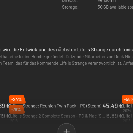
Storage:
30 GB available s
n Alex' Outfit ändern kann, und eine auf Steph bezogene Untergeschic
ließlich der Nebenhandlungen, sofort und muss nicht darauf warten, das
ielen. Die Leute sagen oft etwas, meinen aber etwas ganz anderes, und
 wird die Entwicklung des nächsten Life is Strange durch toxi
 irrt, wird Alex nicht die Antworten bekommen, die sie (und die NSCs)
N hat eine kleine Bombe gezündet. Dutzende Mitarbeiter von Deck Nine,
im Team, das für das kommende Life is Strange verantwortlich ist. An
ngsversion…
vertrauen kann - oder mit wem sie überhaupt sprechen soll! Sie macht
-24%
-56
Haven Springs - Steph Gringrich (wie oben erwähnt) ist der DJ, der Ale
69 €
45.49 €
Life is Strange: Reunion Twin Pack - PC (Steam)
Life 
-78%
2026
2024
 angegliedert und bietet einen hervorragenden Blick auf die DJs, die hi
19 €
6.89 €
Life is Strange 2 Complete Season - PC & Mac (Steam)
Life 
2018
2018
nd der Möglichkeit, einen Drink mit einem gesprächigen NSC zu genieße