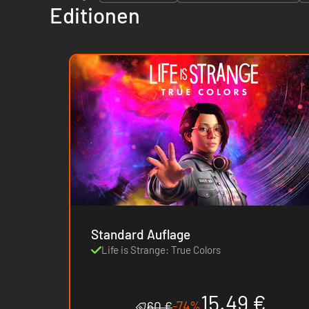
Editionen
Standard Auflage
Life is Strange: True Colors
15.49 €
-74%
60 €