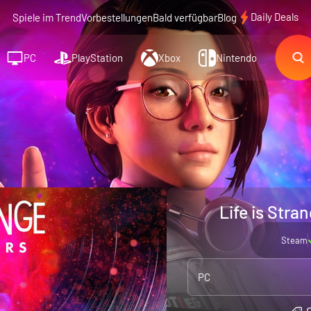
Daily Deals
Spiele im Trend
Vorbestellungen
Bald verfügbar
Blog
PC
PlayStation
Xbox
Nintendo
Life is Stra
Steam
PC