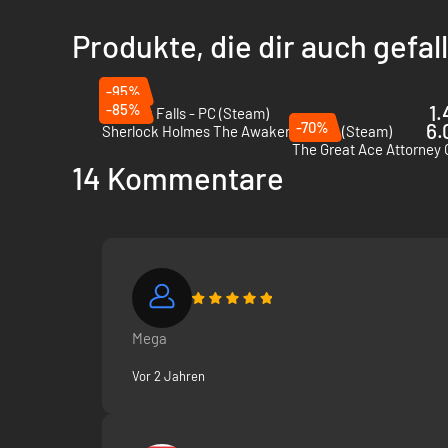
Auszeit in der Bar verbringen und die Auren der vor
Eisdiele - wer mag kein Eis?
Produkte, die dir auch gefa
Life is Strange: True Colours für PC kann bei Instant Gamin
Sekundenschnelle spielen. Play smart. Pay less.
-95%
-85%
1.
As Dusk Falls - PC (Steam)
-70%
6.
Sherlock Holmes The Awakened - PC (Steam)
The Great Ace Attorney 
14 Kommentare
Mega
Vor 2 Jahren