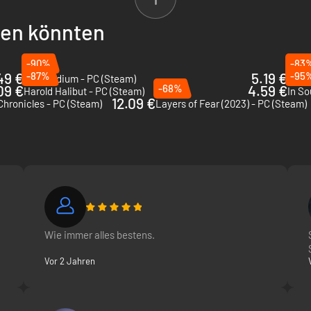
beigehenden Leute beobachten
llen könnten
g für einen Bruchteil des Verkaufspreises gekauft werden. Du erhältst e
-90%
-83
49 €
-87%
5.19 €
-95
The Medium - PC (Steam)
On Yo
09 €
-68%
4.59 €
Harold Halibut - PC (Steam)
In So
12.09 €
Chronicles - PC (Steam)
Layers of Fear (2023) - PC (Steam)
Wie immer alles bestens.
Vor 2 Jahren