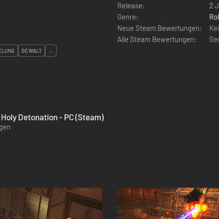
Release:
2 J
Genre:
Rol
Neue Steam Bewertungen:
Ke
Alle Steam Bewertungen:
Ge
ELUNG
GEWALT
...
e Holy Detonation - PC (Steam)
ügen