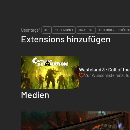
User tags*:
DLC
ROLLENSPIEL
STRATEGIE
BLUT UND VERSTÜMM
Extensions hinzufügen
Wasteland 3 : Cult of th
Zur Wunschliste hinzuf
Medien