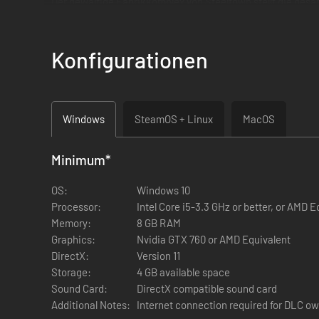
Der gewaltige Fabrikkomplex von Steeltown stellt die ges
Aber die Lieferungen aus Steeltown sind ins Stocken gerate
schickt, um die Lage zu untersuchen, stellt sich heraus, d
darf durch die Tore, nicht einmal im Auftrag des Patriarch
Konfigurationen
braucht. Das werden die Ranger selbst entscheiden müsse
Windows
SteamOS + Linux
MacOS
Minimum
*
OS:
Windows 10
Processor:
Intel Core i5-3.3 GHz or better, or AMD E
Memory:
8 GB RAM
Graphics:
Nvidia GTX 760 or AMD Equivalent
DirectX:
Version 11
Storage:
4 GB available space
Sound Card:
DirectX compatible sound card
Additional Notes:
Internet connection required for DLC ow