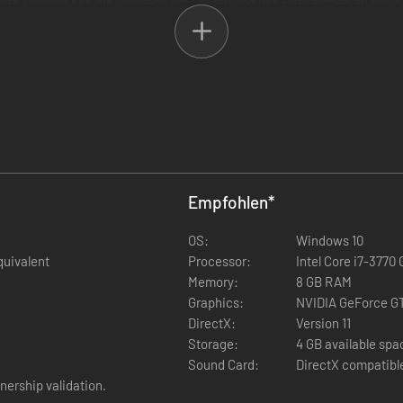
amte Technik her, die Colorado am Laufen und den Patriarchen an der 
n, und alles, was der Patriarch von Abigail Markham, dem Oberhaupt vo
ass der Ort einem Pulverfass ähnelt, dessen Lunte bereits brennt. Die A
en. Ohne Hilfe könnte Steeltown in Flammen aufgehen und Markham mit s
n.
Empfohlen
*
OS:
Windows 10
quivalent
Processor:
Intel Core i7-3770
Memory:
8 GB RAM
Graphics:
DirectX:
Version 11
Storage:
4 GB available spa
Sound Card:
DirectX compatibl
nership validation.