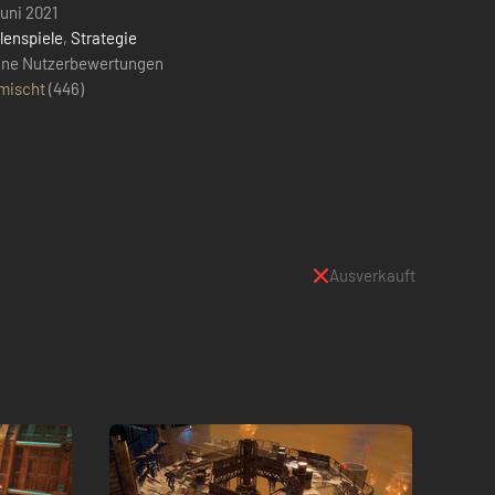
uni 2021
lenspiele
,
Strategie
ine Nutzerbewertungen
mischt
(
446
)
Ausverkauft