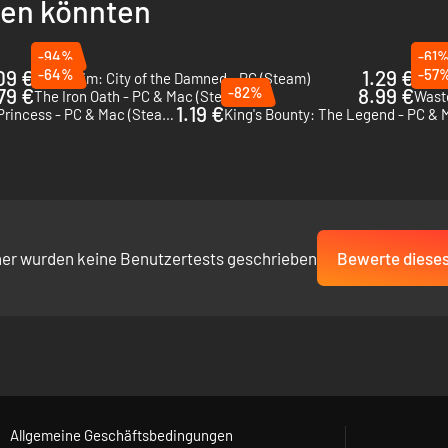
llen könnten
-94%
-61
09 €
-64%
1.29 €
-57
Mordheim: City of the Damned - PC (Steam)
Wild
79 €
-82%
8.99 €
The Iron Oath - PC & Mac (Steam)
Waste
1.19 €
King's Bounty: Armored Princess - PC & Mac (Steam)
King's Bounty: The Legend - PC & 
her wurden keine Benutzertests geschrieben
Bewerte dieses
Allgemeine Geschäftsbedingungen