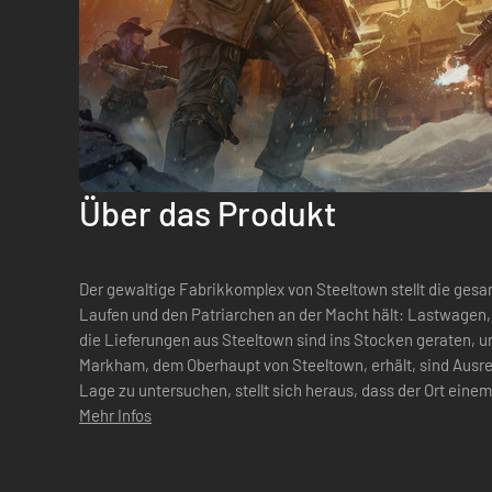
Über das Produkt
Der gewaltige Fabrikkomplex von Steeltown stellt die gesa
Laufen und den Patriarchen an der Macht hält: Lastwagen,
die Lieferungen aus Steeltown sind ins Stocken geraten, un
Markham, dem Oberhaupt von Steeltown, erhält, sind Ausred
Lage zu untersuchen, stellt sich heraus, dass der Ort eine
bereits brennt. Die Arbeiter...
Mehr Infos