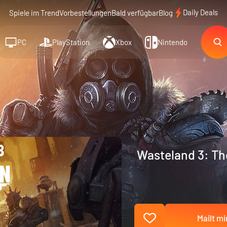
Daily Deals
Spiele im Trend
Vorbestellungen
Bald verfügbar
Blog
PC
PlayStation
Xbox
Nintendo
Wasteland 3: Th
Mailt mi