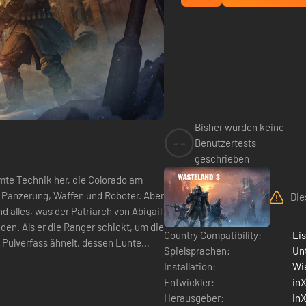
Bisher wurden keine
--
Benutzertests
geschrieben
mte Technik her, die Colorado am
 Panzerung, Waffen und Roboter. Aber
Die
d alles, was der Patriarch von Abigail
en. Als er die Ranger schickt, um die
Country Compatibility:
Li
m Pulverfass ähnelt, dessen Lunte
Spielsprachen:
Un
Installation:
Wie
Entwickler:
inX
Herausgeber:
inX