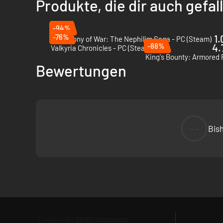
Produkte, die dir auch gefa
-94%
-76%
1.
Symphony of War: The Nephilim Saga - PC (Steam)
-88%
4.
Valkyria Chronicles - PC (Steam)
Bewertungen
--
Bis