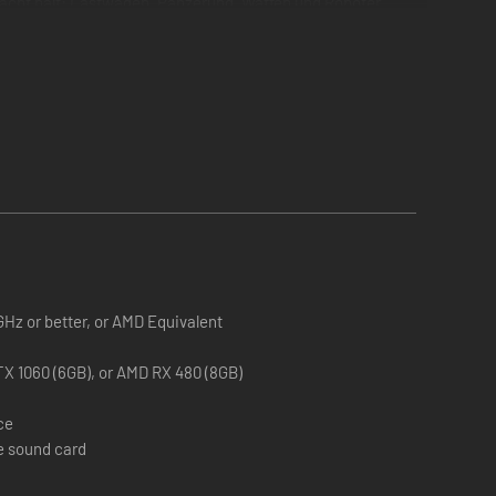
Macht hält: Lastwagen, Panzerung, Waffen und Roboter.
n Steeltown, erhält, sind Ausreden. Als er die Ranger
rbeiter streiken, Banditen plündern ungestraft, und niemand
ich reißen – aber vielleicht ist es genau das, was es
 GHz or better, or AMD Equivalent
NVIDIA GeForce GTX 1060 (6GB), or AMD RX 480 (8GB)
ce
e sound card