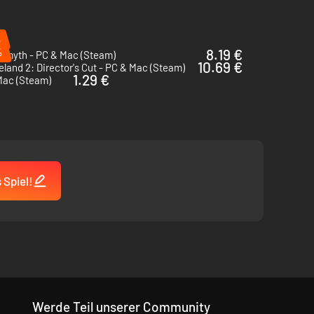
%
%
8.19 €
ermyth - PC & Mac (Steam)
10.69 €
land 2: Director's Cut - PC & Mac (Steam)
1.29 €
Mac (Steam)
 Spiel!
Werde Teil unserer Community