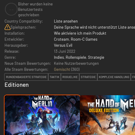
Bisher wurden keine
--
Benutzertests
geschrieben
Country Compatibility:
Liste ansehen
Spielsprachen:
Deine Sprache wird nicht unterstützt Liste ans
Installation:
Wie aktiviere ich mein Produkt
Entwickler:
Croteam
,
Room-C Games
Herausgeber:
Versus Evil
Release:
13 Juni 2022
Genre:
Indies
,
Rollenspiele
,
Strategie
Neue Steam Bewertungen:
Keine Nutzerbewertungen
Alle Steam Bewertungen:
Gemischt
(
360
)
RUNDENBASIERTE STRATEGIE
TAKTIK
ROGUELIKE
STRATEGIE
KOMPLEXE HANDLUNG
F
Editionen