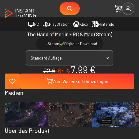
PC
PlayStation
Xbox
Nintendo
The Hand of Merlin - PC & Mac (Steam)
Steam
Digitaler Download
Standard Auflage
7.99 €
22 €
-64%
Zum Warenkorb hinzufügen
Medien
Über das Produkt