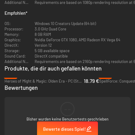
und erlangen Sie Gold, Nachschub und Ansehen. Seien Sie aber
Additional Notes:
Requirements are based on 1080p rendering resolution at 6
vorsichtig: Ihre Entscheidungen sind dauerhaft, ebenso wie der Tod. Und
verweilen Sie nicht - das Böse ruht nie.
Empfohlen
*
Taktischer rundenbasierter Kampf
OS:
Windows 10 Creators Update (64 bit)
Processor:
3.0 GHz Quad Core
Meistern Sie die Kunst des Gruppen- und Rundenkampfes, um sowohl
Memory:
8 GB RAM
menschliche als auch dämonische Feinde zu besiegen. Ihre Feinde werden
Graphics:
Nvidia GeForce GTX 1080, AMD Radeon RX Vega 64
zäh und skrupellos sein; nutzen Sie Deckung, richten Sie Hinterhalte und
DirectX:
Version 12
koordinierte Angriffe ein, nutzen Sie die Vorteile von verschiedenen
Storage:
5 GB available space
Heldenklassen und Fähigkeiten.
Sound Card:
DirectX compatible
Additional Notes:
Requirements are based on 2160p rendering resolution at 6
Produkte, die dir auch gefallen könnten
-53%
-95%
18.79 €
Heroes of Might & Magic: Olden Era - PC (Steam)
SpellForce: Conquest
Bewertungen
--
Nicht-lineare Erzählung
Bisher wurden keine Benutzertests geschrieben
Genießen Sie eine fesselnde Geschichte, inspiriert von der Artus-Legende,
dem Karolingischen Zyklus und der Geschichte von Al-Andalus - mit einer
Bewerte dieses Spiel!
ungewöhnlichen Wendung. Treffen Sie Entscheidungen in interaktiven