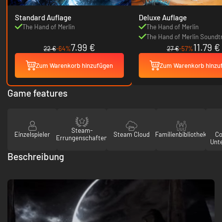
Standard Auflage
Deluxe Auflage
The Hand of Merlin
The Hand of Merlin
The Hand of Merlin Soundt
7.99 €
11.79 €
22 €
-64%
27 €
-57%
Zum Warenkorb hinzufügen
Zum Warenkorb hinzu
Game features
Steam-
Einzelspieler
Steam Cloud
Familienbibliothek
Co
Errungenschaften
Unt
Beschreibung