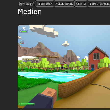
User tags*:
ABENTEUER
ROLLENSPIEL
GEWALT
BEDEUTSAME E
Medien