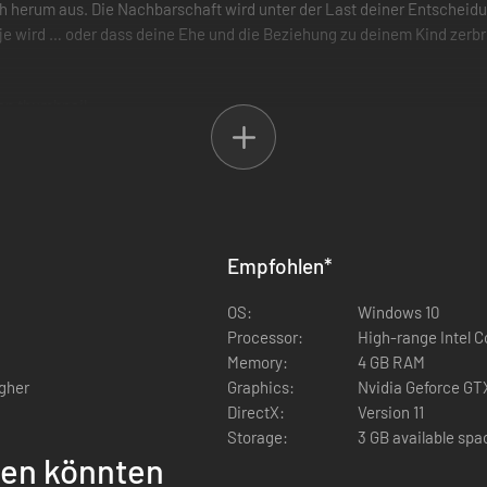
 dich herum aus. Die Nachbarschaft wird unter der Last deiner Entsche
 je wird … oder dass deine Ehe und die Beziehung zu deinem Kind zerbr
uftretenden Situation umgehen willst
hier und da ein paar Regeln
Empfohlen
*
Nachbarschaft und deine Familie aus
u lösen
OS:
Windows 10
til passen
Processor:
High-range Intel C
ir getroffenen Entscheidungen
Memory:
4 GB RAM
igher
Graphics:
Nvidia Geforce GTX
DirectX:
Version 11
Storage:
3 GB available spa
llen könnten