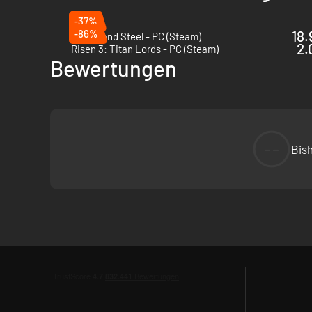
-37%
-86%
18.
Of Ash and Steel - PC (Steam)
2.
Risen 3: Titan Lords - PC (Steam)
Bewertungen
--
Bis