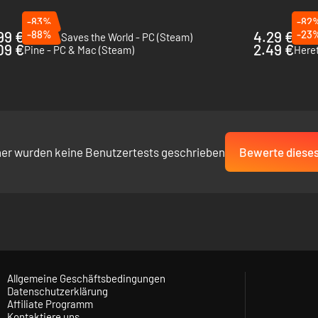
-83%
-82
99 €
-88%
4.29 €
-23
Nobody Saves the World - PC (Steam)
Bug F
09 €
2.49 €
Pine - PC & Mac (Steam)
Heret
her wurden keine Benutzertests geschrieben
Bewerte dieses
Allgemeine Geschäftsbedingungen
Datenschutzerklärung
Affiliate Programm
Kontaktiere uns