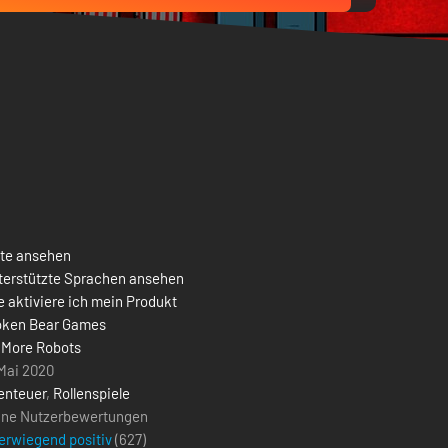
ste ansehen
terstützte Sprachen ansehen
 aktiviere ich mein Produkt
oken Bear Games
 More Robots
 Mai 2020
enteuer
,
Rollenspiele
ine Nutzerbewertungen
erwiegend positiv
(
627
)