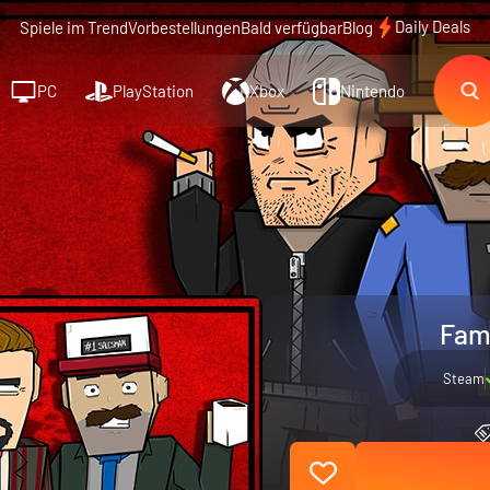
Daily Deals
Spiele im Trend
Vorbestellungen
Bald verfügbar
Blog
PC
PlayStation
Xbox
Nintendo
Fami
Steam