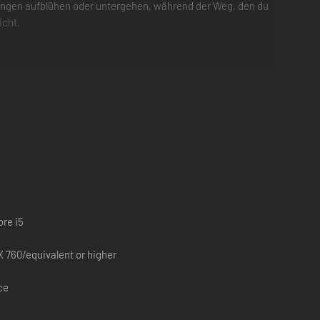
idungen aufblühen oder untergehen, während der Weg, den du
icht.
ore i5
 760/equivalent or higher
ce