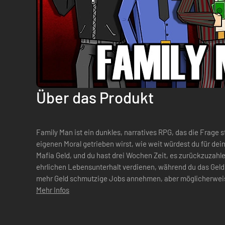
Über das Produkt
Family Man ist ein dunkles, narratives RPG, das die Frage s
eigenen Moral getrieben wirst, wie weit würdest du für deine Familie g
Mafia Geld, und du hast drei Wochen Zeit, es zurückzuzahle
ehrlichen Lebensunterhalt verdienen, während du das Geld
mehr Geld schmutzige Jobs annehmen, aber möglicherweise d
Entscheidung, die du triffs...
Mehr Infos