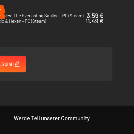
%
%
3.59 €
ables: The Everlasting Sapling - PC (Steam)
11.49 €
ic & Hexen - PC (Steam)
 Spiel!
Werde Teil unserer Community