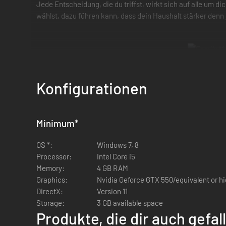
Jede Entscheidung, die du triffst, wirkt sich auf alle um
wählst, dazu führen kann, dass dein Haushalt stärker denn
Konfigurationen
Erkunde Riverport und entscheide, wie du mit jeder a
Verdiene Geld auf die harte (legale) Weise, oder brich 
Minimum
*
Jede Entscheidung, die du triffst, wirkt sich auf die 
Dutzende von Missionen zu erfüllen und Geschichten z
OS *:
Windows 7, 8
Schalte einzigartige Vorteile frei, die zu deinem Spiels
Processor:
Intel Core i5
Mehrere verschiedene Enden basierend auf den von d
Memory:
4 GB RAM
Graphics:
Nvidia Geforce GTX 550/equivalent or h
DirectX:
Version 11
Storage:
3 GB available space
Produkte, die dir auch gefa