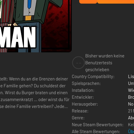
Bisher wurden keine
--
Benutzertests
geschrieben
Country Compatibility:
Li
tellt: Wenn du an die Grenzen deiner
Spielsprachen:
Un
ehen? Du schuldest der
Installation:
Wie
n. Wirst du Burger braten und einen
Entwickler:
Br
 zusammenkratzt … oder wirst du für
Herausgeber:
No
eine Familie vertreiben? Jede
Release:
21
Genre:
Ab
Neue Steam Bewertungen:
Ke
Alle Steam Bewertungen:
Üb