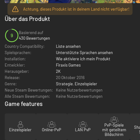
Achtung, dieses Produkt ist in deinem Land nicht verfügbar!
Über das Produkt
Basierend auf
9
430 Bewertungen
Country Compatibility:
Liste ansehen
Spielsprachen:
Unterstützte Sprachen ansehen
Installation:
Wie aktiviere ich mein Produkt
Entwickler:
Firaxis Games
Herausgeber:
2K
Release:
20 Oktober 2016
Genre:
Strategie
,
Einzelspieler
Neue Steam Bewertungen:
Keine Nutzerbewertungen
Alle Steam Bewertungen:
Keine Nutzerbewertungen
Game features
PvP-Spiele
Sha
Einzelspieler
Online-PvP
LAN PvP
mit geteiltem
Bildschirm