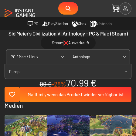
PC
PlayStation
Xbox
Nintendo
Sid Meier's Civilization VI Anthology - PC & Mac (Steam)
Steam
Ausverkauft
PC / Mac / Linux
Anthology
Europe
70.99 €
99 €
-28%
Mailt mir, wenn das Produkt wieder verfügbar ist
Medien