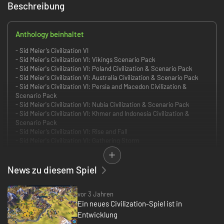
Beschreibung
Anthology beinhaltet
- Sid Meier’s Civilization VI
- Sid Meier's Civilization VI: Vikings Scenario Pack
- Sid Meier's Civilization VI: Poland Civilization & Scenario Pack
- Sid Meier's Civilization VI: Australia Civilization & Scenario Pack
- Sid Meier's Civilization VI: Persia and Macedon Civilization &
Scenario Pack
- Sid Meier's Civilization VI: Nubia Civilization & Scenario Pack
- Sid Meier's Civilization VI: Khmer and Indonesia Civilization &
Scenario Pack
- Sid Meier’s Civilization VI: Rise and Fall
- Sid Meier's Civilization VI: Gathering Storm
- Sid Meier's Civilization VI: Maya & Gran Colombia Pack
- Sid Meier's Civilization VI: Ethiopia Pack
- Sid Meier's Civilization VI: Teddy Roosevelt Persona Pack
News zu diesem Spiel
- Sid Meier's Civilization VI: Byzantium & Gaul Pack
- Sid Meier's Civilization VI: Catherine de Medici Persona Pack
vor 3 Jahren
- Sid Meier's Civilization VI: Babylon Pack
Ein neues Civilization-Spiel ist in
- Sid Meier's Civilization VI: Vietnam & Kublai Khan Pack
- Sid Meier's Civilization VI: Portugal Pack
Entwicklung