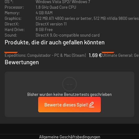
OS *:
Windows Vista SP2/ Windows 7
Processor:
1.8 GHz Quad Core CPU
Memory:
4 GB RAM
Graphics:
512 MB ATI 4800 series or better, 512 MB nVidia 9800 series
DirectX:
DirectX version 11
Hard Drive:
8 GB Free
Sound:
DirectX 9.0c-compatible sound card
Produkte, die dir auch gefallen könnten
-92%
-77%
1.69 €
Expeditions: Conquistador - PC & Mac (Steam)
Bewertungen
--
Bisher wurden keine Benutzertests geschrieben
Bewerte dieses Spiel!
Allgemeine Geschäftsbedingungen