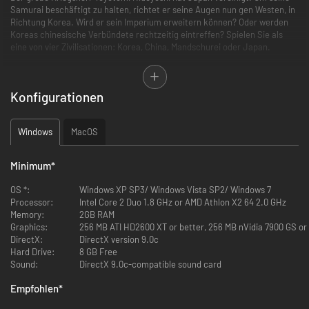
Samurai beschäftigt zu halten, richtet er seine Augen nun gen Westen, in
Richtung Korea. Wird er sein Imperium erweitern können? Oder werden
Koreas chinesische Verbündete rechtzeitig eintreffen? Spielen Sie als
eine von vier Zivilisationen: Korea, China, Mandschurei oder Japan.
Sejong der Große (1397-1450)
Konfigurationen
Der vierte König der Joseon-Dynastie von Korea und von vielen als
bedeutendster König in der koreanischen Geschichte angesehen. Seine
Herrschaft zeichnete sich durch seine große Sorge um das Wohlergehen
Windows
MacOS
seiner Untertanen und durch Förderung von Wissenschaft und
Technologie aus. Die Erschaffung der geschriebenen koreanischen
Sprache wird ihm angerechnet.
Minimum
*
OS *:
Windows XP SP3/ Windows Vista SP2/ Windows 7
Processor:
Intel Core 2 Duo 1.8 GHz or AMD Athlon X2 64 2.0 GHz
Memory:
2GB RAM
Graphics:
256 MB ATI HD2600 XT or better, 256 MB nVidia 7900 GS or b
DirectX:
DirectX version 9.0c
Hard Drive:
8 GB Free
Sound:
DirectX 9.0c-compatible sound card
Empfohlen
*