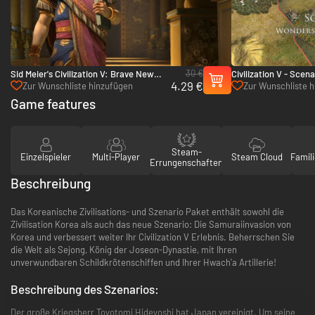
30 €
Sid Meier's Civilization V: Brave New
Civilization V - Sce
4.29 €
World - PC & Mac (Steam)
of the Ancient World
Zur Wunschliste hinzufügen
Zur Wunschliste 
(Steam)
Game features
Steam-
Einzelspieler
Multi-Player
Steam Cloud
Famili
Errungenschaften
Beschreibung
Das Koreanische Zivilisations- und Szenario Paket enthält sowohl die
Zivilisation Korea als auch das neue Szenario: Die Samuraiinvasion von
Korea und verbessert weiter Ihr Civilization V Erlebnis. Beherrschen Sie
die Welt als Sejong, König der Joseon-Dynastie, mit Ihren
unverwundbaren Schildkrötenschiffen und Ihrer Hwach'a Artillerie!
Beschreibung des Szenarios:
Der große Kriegsherr Toyotomi Hideyoshi hat Japan vereinigt. Um seine